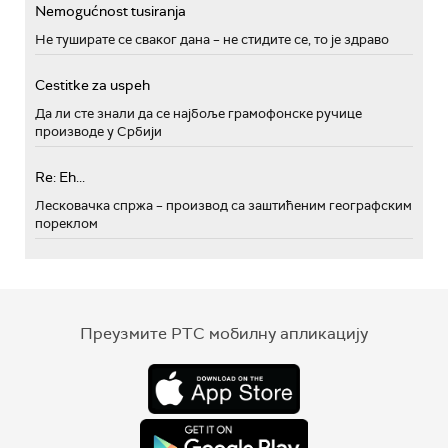
Nemogućnost tusiranja
Не туширате се сваког дана – не стидите се, то је здраво
Cestitke za uspeh
Да ли сте знали да се најбоље грамофонске ручице
производе у Србији
Re: Eh...
Лесковачка спржа – производ са заштићеним географским
пореклом
Преузмите РТС мобилну апликацију