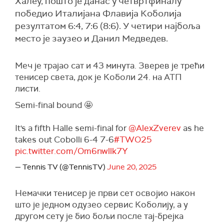
Халеу, пошто је данас у четвртфиналу
победио Италијана Флавија Коболија
резултатом 6:4, 7:6 (8:6). У четири најбоља
место је заузео и Данил Медведев.
Меч је трајао сат и 43 минута. Зверев је трећи
тенисер света, док је Коболи 24. на АТП
листи.
Semi-final bound 🤩
It's a fifth Halle semi-final for
@AlexZverev
as he
takes out Cobolli 6-4 7-6
#TWO25
pic.twitter.com/Om6nwllk7Y
— Tennis TV (@TennisTV)
June 20, 2025
Немачки тенисер је први сет освојио након
што је једном одузео сервис Коболију, а у
другом сету је био бољи после тај-брејка