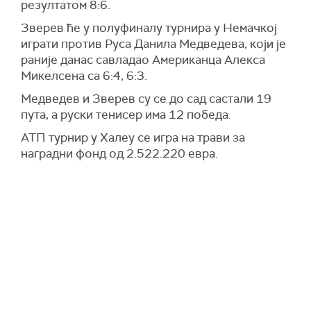
резултатом 8:6.
Зверев ће у полуфиналу турнира у Немачкој
играти против Руса Данила Медведева, који је
раније данас савладао Американца Алекса
Микелсена са 6:4, 6:3.
Медведев и Зверев су се до сад састали 19
пута, а руски тенисер има 12 победа.
АТП турнир у Халеу се игра на трави за
наградни фонд од 2.522.220 евра.