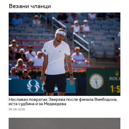
Везани чланци
Неславан повратак Зверева после финала Вимблдона,
иста судбина и за Медведева
06. 08. 2026.