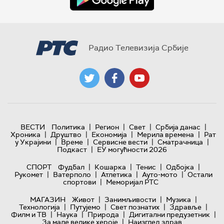
Радио Телевизија Србије
|
|
|
|
ВЕСТИ
Политика
Регион
Свет
Србија данас
|
|
|
|
Хроника
Друштво
Економија
Мерила времена
Рат
|
|
|
|
у Украјини
Време
Сервисне вести
Сматрачница
|
Подкаст
ЕУ могућности 2026
|
|
|
|
СПОРТ
Фудбал
Кошарка
Тенис
Одбојка
|
|
|
|
Рукомет
Ватерполо
Атлетика
Ауто-мото
Остали
|
спортови
Меморијал РТС
|
|
|
МАГАЗИН
Живот
Занимљивости
Музика
|
|
|
|
Технологијa
Путујемо
Свет познатих
Здравље
|
|
|
|
Филм и ТВ
Наука
Природа
Дигитални предузетник
|
За мале велике хероје
Наизглед здрав