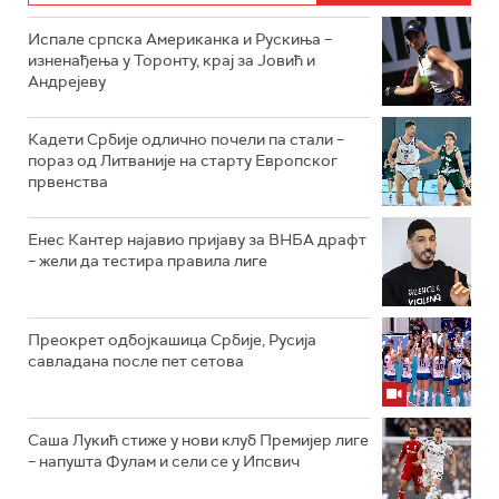
Испале српска Американка и Рускиња –
изненађења у Торонту, крај за Јовић и
Андрејеву
Кадети Србије одлично почели па стали –
пораз од Литваније на старту Европског
првенства
Енес Кантер најавио пријаву за ВНБА драфт
– жели да тестира правила лиге
Преокрет одбојкашица Србије, Русија
савладана после пет сетова
Саша Лукић стиже у нови клуб Премијер лиге
– напушта Фулам и сели се у Ипсвич