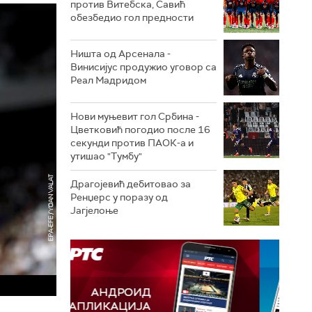
против Витебска, Савић
обезбедио гол предности
Ништа од Арсенала -
Винисијус продужио уговор са
Реал Мадридом
Нови муњевит гол Србина -
Цветковић погодио после 16
секунди против ПАОК-а и
утишао "Тумбу"
Драгојевић дебитовао за
Ренџерс у поразу од
Јагјелоње