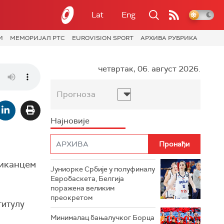
Lat
Eng
И
МЕМОРИЈАЛ РТС
EUROVISION SPORT
АРХИВА РУБРИКА
четвртак, 06. август 2026.
Прогноза
Најновије
риканцем
Јуниорке Србије у полуфиналу
Евробаскета, Белгија
поражена великим
преокретом
титулу
Минималац бањалучког Борца