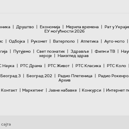
|
|
|
|
оника
Друштво
Економија
Мерила времена
Рат у Украји
ЕУ могућности 2026
|
|
|
|
|
|
ис
Одбојка
Рукомет
Ватерполо
Атлетика
Ауто-мото
|
|
|
|
|
гијa
Путујемо
Свет познатих
Здравље
Филм и ТВ
Нау
|
хероје
Наизглед здрав
|
|
|
|
С Наука
РТС Драма
РТС Живот
РТС Класика
РТС Коло
|
|
|
 Београд 3
Београд 202
Радио Плетеница
Радио Рокенро
Архив
|
|
|
|
Контакт
Маркетинг
Јавне набавке
Конкурси
Интернет п
 сајта