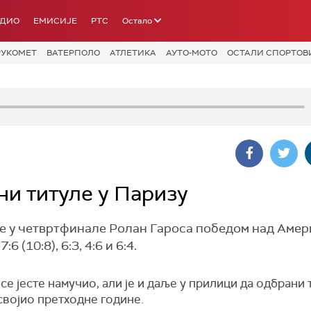
АДИО
ЕМИСИЈЕ
РТС
Остало
РУКОМЕТ
ВАТЕРПОЛО
АТЛЕТИКА
АУТО-МОТО
ОСТАЛИ СПОРТОВ
ни титуле у Паризу
е у четвртфинале Ролан Гароса победом над Аме
(10:8), 6:3, 4:6 и 6:4.
се јесте намучио, али је и даље у прилици да одбрани 
освојио претходне године.