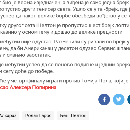
 био је веома изједначен, а виђена је само једна брејк
пропустио други тенисер света. Ушло се у тај-брејк, где 
 успео да након велике борбе обезбеди вођство у сет
ку другог сета Шелтон је пропустио шест брејк лопти,
казнио у осмом гему и дошао до велике предности.
еђутим није одустао. Разменили су ривали по брејк у
гему, да би Американац у десетом одузео Сервис шпа
 и смањио заостатак.
е међутим успео да се поново подигне и једним брејк
 сету дође до победе.
ће у четвртфиналу играти против Томија Пола, који је
сао Алексеја Попирина
.
Алкараз
Ролан Гарос
Бен Шелтон