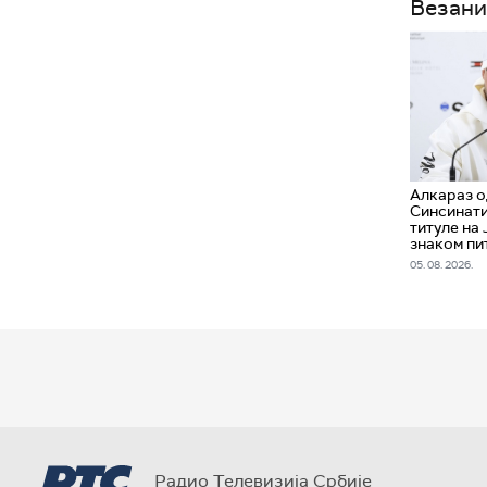
Везани
Алкараз о
Синсинати
титуле на 
знаком пи
05. 08. 2026.
Радио Телевизија Србије