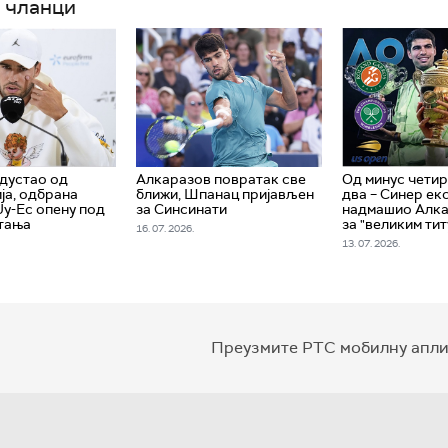
 чланци
дустао од
Алкаразов повратак све
Од минус четир
ја, одбрана
ближи, Шпанац пријављен
два – Синер ек
Ју-Ес опену под
за Синсинати
надмашио Алка
тања
за "великим ти
16. 07. 2026.
13. 07. 2026.
Преузмите РТС мобилну апли