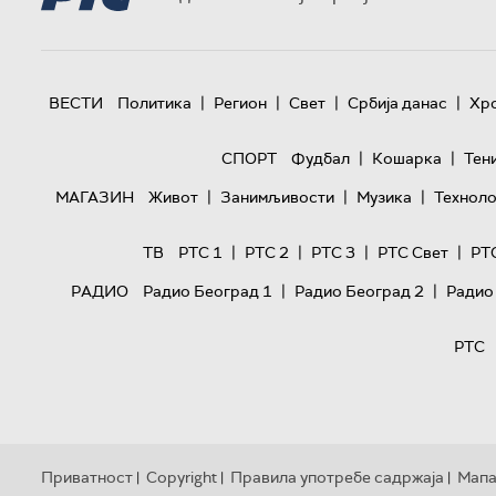
|
|
|
|
ВЕСТИ
Политика
Регион
Свет
Србија данас
Хр
|
|
СПОРТ
Фудбал
Кошарка
Тен
|
|
|
МАГАЗИН
Живот
Занимљивости
Музика
Техноло
|
|
|
|
ТВ
РТС 1
РТС 2
РТС 3
РТС Свет
РТ
|
|
РАДИО
Радио Београд 1
Радио Београд 2
Радио
РТС
Приватност
Copyright
Правила употребе садржаја
Мапа
|
|
|