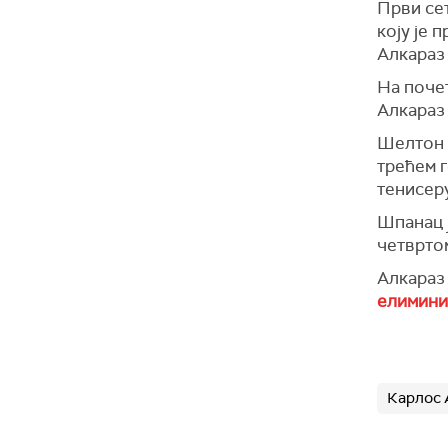
Први сет
коју је 
Алкараз
На почет
Алкараз 
Шелтон м
трећем 
тенисеру
Шпанац ј
четвртом
Алкараз 
елимини
Карлос 