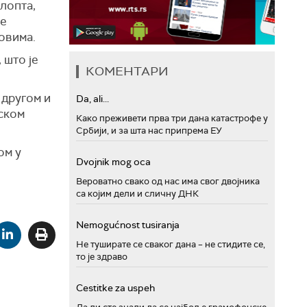
 лопта,
је
овима.
 што је
КОМЕНТАРИ
 другом и
Da, ali...
нском
Како преживети прва три дана катастрофе у
Србији, и за шта нас припрема ЕУ
ом у
Dvojnik mog oca
Вероватно свако од нас има свог двојника
са којим дели и сличну ДНК
Nemogućnost tusiranja
Не туширате се сваког дана – не стидите се,
то је здраво
Cestitke za uspeh