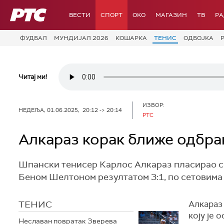
РТС
ВЕСТИ
СПОРТ
OKO
МАГАЗИН
ТВ
Р
ФУДБАЛ
МУНДИЈАЛ 2026
КОШАРКА
ТЕНИС
ОДБОЈКА
Читај ми!
ИЗВОР:
НЕДЕЉА, 01.06.2025, 20:12 -> 20:14
РТС
Алкараз корак ближе одбра
Шпански тенисер Карлос Алкараз пласирао с
Беном Шелтоном резултатом 3:1, по сетовима 7:6 
ТЕНИС
Алкараз 
коју је 
Неславан повратак Зверева