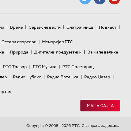
|
|
|
|
|
ни
Време
Сервисне вести
Сматрачница
Подкаст
|
Остали спортови
Меморијал РТС
|
|
|
ка
Природа
Дигитални предузетник
За мале велике
|
|
|
РТС Трезор
РТС Музика
РТС Полетарац
|
|
|
|
лер
Радио Џубокс
Радио Вртешка
Радио Џезер
ортал
МАПА САЈТА
Copyright © 2008 - 2026 РТС. Сва права задржана.