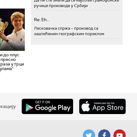
Да ли сте знали да се најбоље грамофонске
ручице производе у Србији
Re: Eh...
Лесковачка спржа – производ са
заштићеним географским пореклом
и до плус
спресно
раза у трци
тулама"
кацију