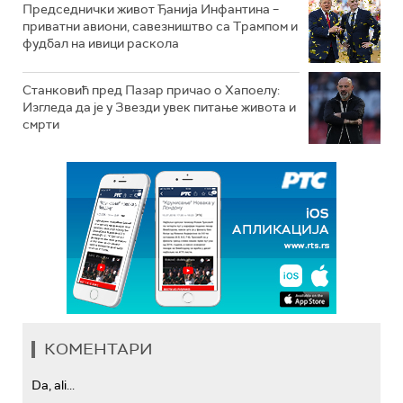
Председнички живот Ђанија Инфантина –
приватни авиони, савезништво са Трампом и
фудбал на ивици раскола
Станковић пред Пазар причао о Хапоелу:
Изгледа да је у Звезди увек питање живота и
смрти
КОМЕНТАРИ
Da, ali...