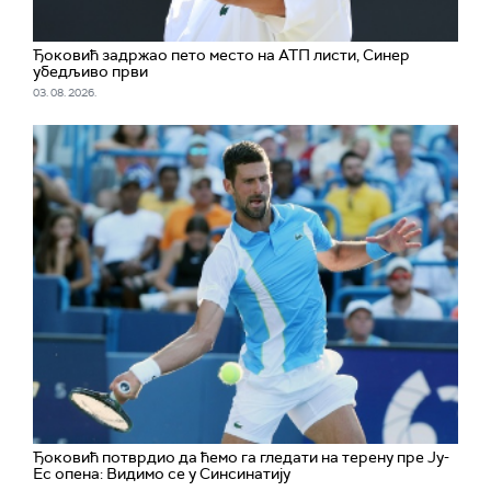
Ђоковић задржао пето место на АТП листи, Синер
убедљиво први
03. 08. 2026.
Ђоковић потврдио да ћемо га гледати на терену пре Ју-
Ес опена: Видимо се у Синсинатију