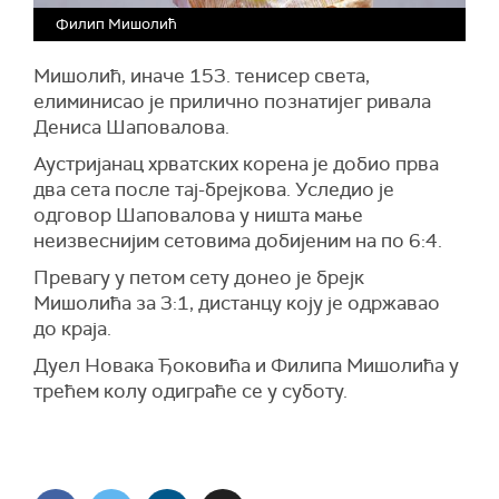
Филип Мишолић
Мишолић, иначе 153. тенисер света,
елиминисао је прилично познатијег ривала
Дениса Шаповалова.
Аустријанац хрватских корена је добио прва
два сета после тај-брејкова. Уследио је
одговор Шаповалова у ништа мање
неизвеснијим сетовима добијеним на по 6:4.
Превагу у петом сету донео је брејк
Мишолића за 3:1, дистанцу коју је одржавао
до краја.
Дуел Новака Ђоковића и Филипа Мишолића у
трећем колу одиграће се у суботу.