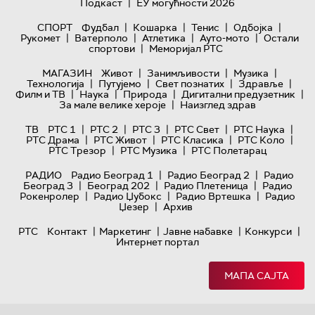
|
Подкаст
ЕУ могућности 2026
|
|
|
|
СПОРТ
Фудбал
Кошарка
Тенис
Одбојка
|
|
|
|
Рукомет
Ватерполо
Атлетика
Ауто-мото
Остали
|
спортови
Меморијал РТС
|
|
|
МАГАЗИН
Живот
Занимљивости
Музика
|
|
|
|
Технологијa
Путујемо
Свет познатих
Здравље
|
|
|
|
Филм и ТВ
Наука
Природа
Дигитални предузетник
|
За мале велике хероје
Наизглед здрав
|
|
|
|
|
ТВ
РТС 1
РТС 2
РТС 3
РТС Свет
РТС Наука
|
|
|
|
РТС Драма
РТС Живот
РТС Класика
РТС Коло
|
|
РТС Трезор
РТС Музика
РТС Полетарац
|
|
РАДИО
Радио Београд 1
Радио Београд 2
Радио
|
|
|
Београд 3
Београд 202
Радио Плетеница
Радио
|
|
|
Рокенролер
Радио Џубокс
Радио Вртешка
Радио
|
Џезер
Архив
|
|
|
|
РТС
Контакт
Маркетинг
Јавне набавке
Конкурси
Интернет портал
МАПА САЈТА