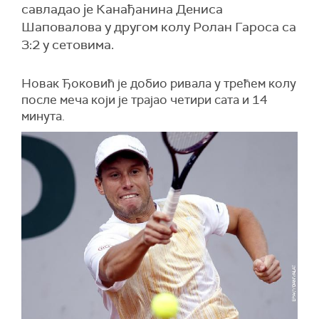
савладао је Канађанина Дениса
Шаповалова у другом колу Ролан Гароса са
3:2 у сетовима.
Новак Ђоковић је добио ривала у трећем колу
после меча који је трајао четири сата и 14
минута.