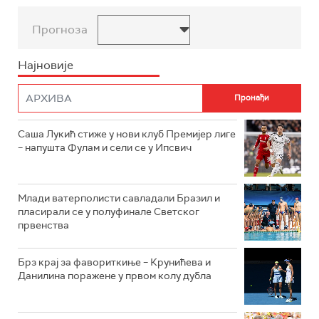
Прогноза
Најновије
Саша Лукић стиже у нови клуб Премијер лиге
– напушта Фулам и сели се у Ипсвич
Млади ватерполисти савладали Бразил и
пласирали се у полуфинале Светског
првенства
Брз крај за фавориткиње – Крунићева и
Данилина поражене у првом колу дубла