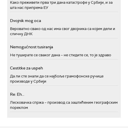
Како преживети прва три дана катастрофе у Србији, и за
шта нас припрема ЕУ
Dvojnik mog oca
Вероватно свако од нас има свог двојника са којим дели и
сличну ДНК
Nemogućnost tusiranja
Не туширате се сваког дана – не стидите се, то је здраво
Cestitke za uspeh
Да ли сте знали да се најбоље грамофонске ручице
производе у Србији
Re: Eh...
Лесковачка спржа – производ са заштићеним географским
пореклом