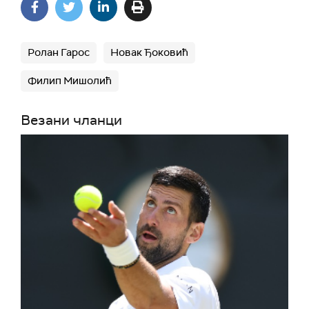
Ролан Гарос
Новак Ђоковић
Филип Мишолић
Везани чланци