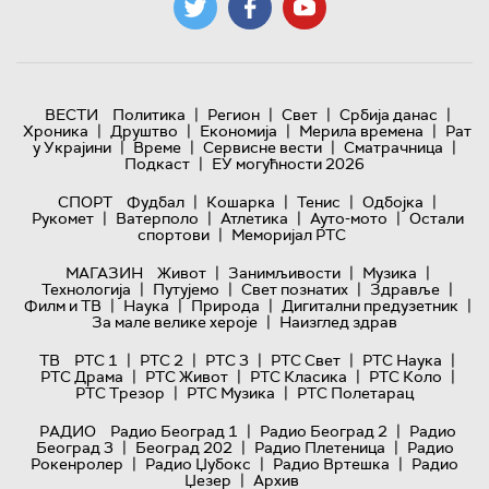
|
|
|
|
ВЕСТИ
Политика
Регион
Свет
Србија данас
|
|
|
|
Хроника
Друштво
Економија
Мерила времена
Рат
|
|
|
|
у Украјини
Време
Сервисне вести
Сматрачница
|
Подкаст
ЕУ могућности 2026
|
|
|
|
СПОРТ
Фудбал
Кошарка
Тенис
Одбојка
|
|
|
|
Рукомет
Ватерполо
Атлетика
Ауто-мото
Остали
|
спортови
Меморијал РТС
|
|
|
МАГАЗИН
Живот
Занимљивости
Музика
|
|
|
|
Технологијa
Путујемо
Свет познатих
Здравље
|
|
|
|
Филм и ТВ
Наука
Природа
Дигитални предузетник
|
За мале велике хероје
Наизглед здрав
|
|
|
|
|
ТВ
РТС 1
РТС 2
РТС 3
РТС Свет
РТС Наука
|
|
|
|
РТС Драма
РТС Живот
РТС Класика
РТС Коло
|
|
РТС Трезор
РТС Музика
РТС Полетарац
|
|
РАДИО
Радио Београд 1
Радио Београд 2
Радио
|
|
|
Београд 3
Београд 202
Радио Плетеница
Радио
|
|
|
Рокенролер
Радио Џубокс
Радио Вртешка
Радио
|
Џезер
Архив