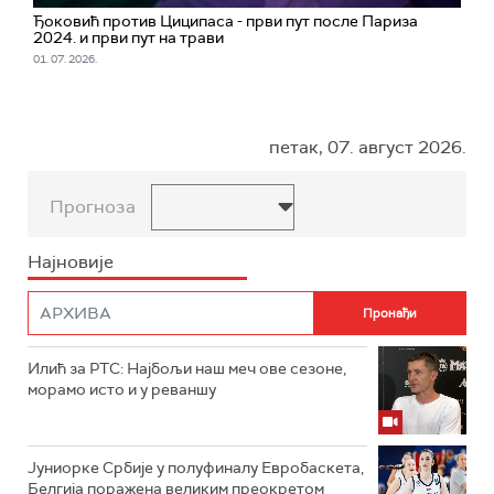
Ђоковић против Циципаса - први пут после Париза
2024. и први пут на трави
01. 07. 2026.
петак, 07. август 2026.
Прогноза
Најновије
Илић за РТС: Најбољи наш меч ове сезоне,
морамо исто и у реваншу
Јуниорке Србије у полуфиналу Евробаскета,
Белгија поражена великим преокретом