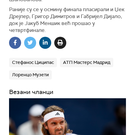
Раније су се у осмину финала пласирали и Џек
Дрејпер, Григор Димитров и Габријел Дијало,
док је Јакуб Меншик већ прошао у
четвртфинале.
Стефанос Циципас
АТП Мастерс Мадрид
Лоренцо Музети
Везани чланци