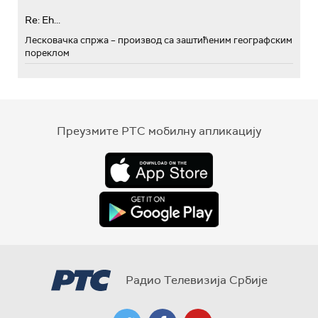
Re: Eh...
Лесковачка спржа – производ са заштићеним географским
пореклом
Преузмите РТС мобилну апликацију
Радио Телевизија Србије