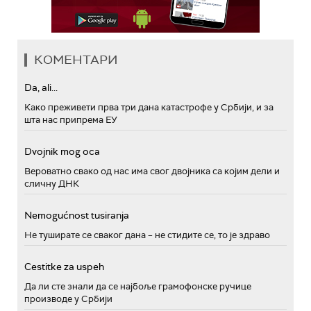
КОМЕНТАРИ
Da, ali...
Како преживети прва три дана катастрофе у Србији, и за
шта нас припрема ЕУ
Dvojnik mog oca
Вероватно свако од нас има свог двојника са којим дели и
сличну ДНК
Nemogućnost tusiranja
Не туширате се сваког дана – не стидите се, то је здраво
Cestitke za uspeh
Да ли сте знали да се најбоље грамофонске ручице
производе у Србији