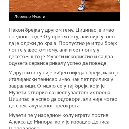
Лоренцо Музети
Након брејка у другом гему, Циципас је имао
предност од 3:0 у првом сету, али није успео
да је одржи до краја. Пропустио је и три брејк
лопте у шестом гему, али и сет лопту у
десетом, што је Музети искористио и са два
одузета сервиса ривалу успео да поведе.
У другом сету није виђен ниједан брејк, иако је
италијански тенисер имао чак пет прилика у
завршници. Отишло се у тај-брејк, који је
Музети отворио са шест узастопних поена.
Циципас је успео да одговори, али није могао
до спектакуларног преокрета.
Музети ће у наредном колу играти против
Алекса де Минора, који је избацио Дениса
Шаповалова.