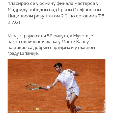
пласирао се у осмину финала мастерса у
Мадриду победом над Грком Стефаносом
Циципасом резултатом 2:0, по сетовима 7:5
и 7:6 (
Меч је трајао сат и 56 минута, а Музети је
након одличног издања у Монте Карлу
наставио са добрим партијама и у главном
граду Шпаније.