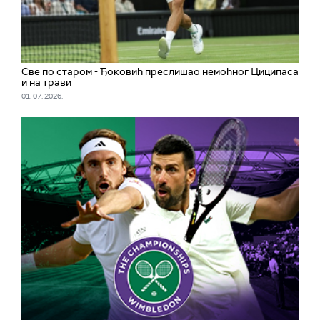
Све по старом - Ђоковић преслишао немоћног Циципаса
и на трави
01. 07. 2026.