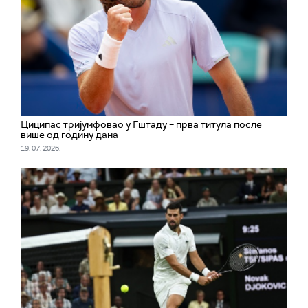
Циципас тријумфовао у Гштаду – прва титула после
више од годину дана
19. 07. 2026.