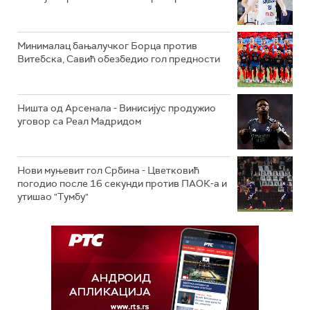
Минималац бањалучког Борца против
Витебска, Савић обезбедио гол предности
Ништа од Арсенала - Винисијус продужио
уговор са Реал Мадридом
Нови муњевит гол Србина - Цветковић
погодио после 16 секунди против ПАОК-а и
утишао "Тумбу"