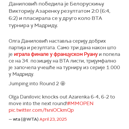
Даниловић победила је Белорускињу
Викторију Азаренку резултатом 2:0 (6:4,
6:2) и пласирала се у друго коло ВТА
турнира у Мадриду.
Олга Даниловић наставља серију добрих
партија и резултата. Само три дана након што
је
играла финале у француском Руану
и попела
се на 34. позицију на ВТА листи, тријумфално
је започела учешће на турниру из серије 1.000
у Мадриду.
Jumping into Round 2 🤩
Olga Danilovic knocks out Azarenka 6-4, 6-2 to
move into the next round!
#MMOPEN
pic.twitter.com/fsniOCkmQp
— wta (@WTA)
April 23, 2025