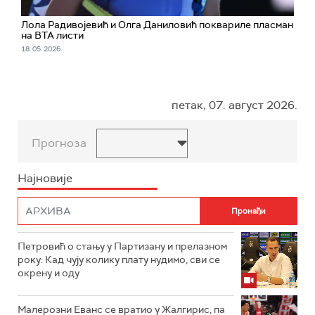
Лола Радивојевић и Олга Даниловић поквариле пласман
на ВТА листи
18. 05. 2026.
петак, 07. август 2026.
Прогноза
Најновије
Петровић о стању у Партизану и прелазном
року: Кад чују колику плату нудимо, сви се
окрену и оду
Малерозни Еванс се вратио у Жалгирис, па