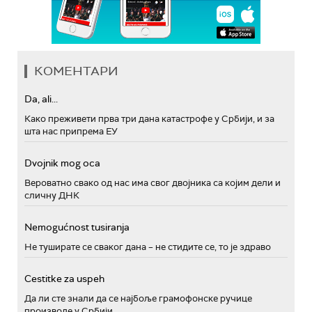
КОМЕНТАРИ
Da, ali...
Како преживети прва три дана катастрофе у Србији, и за
шта нас припрема ЕУ
Dvojnik mog oca
Вероватно свако од нас има свог двојника са којим дели и
сличну ДНК
Nemogućnost tusiranja
Не туширате се сваког дана – не стидите се, то је здраво
Cestitke za uspeh
Да ли сте знали да се најбоље грамофонске ручице
производе у Србији