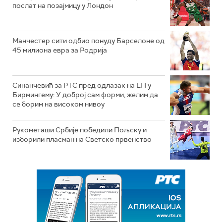
послат на позајмицу у Лондон
Манчестер сити одбио понуду Барселоне од
45 милиона евра за Родрија
Синанчевић за РТС пред одлазак на ЕП у
Бирмингему: У доброј сам форми, желим да
се борим на високом нивоу
Рукометаши Србије победили Пољску и
изборили пласман на Светско првенство