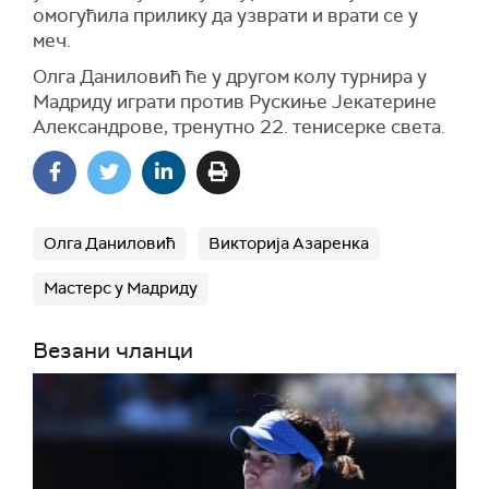
омогућила прилику да узврати и врати се у
меч.
Олга Даниловић ће у другом колу турнира у
Мадриду играти против Рускиње Јекатерине
Александрове, тренутно 22. тенисерке света.
Олга Даниловић
Викторија Азаренка
Мастерс у Мадриду
Везани чланци