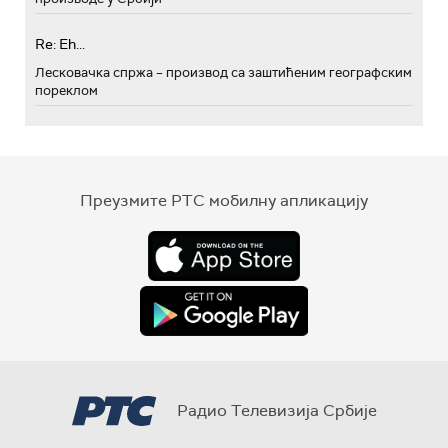
Re: Eh...
Лесковачка спржа – производ са заштићеним географским
пореклом
Преузмите РТС мобилну апликацију
Радио Телевизија Србије