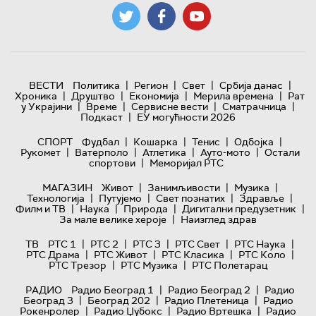
|
|
|
|
ВЕСТИ
Политика
Регион
Свет
Србија данас
|
|
|
|
Хроника
Друштво
Економија
Мерила времена
Рат
|
|
|
|
у Украјини
Време
Сервисне вести
Сматрачница
|
Подкаст
ЕУ могућности 2026
|
|
|
|
СПОРТ
Фудбал
Кошарка
Тенис
Одбојка
|
|
|
|
Рукомет
Ватерполо
Атлетика
Ауто-мото
Остали
|
спортови
Меморијал РТС
|
|
|
МАГАЗИН
Живот
Занимљивости
Музика
|
|
|
|
Технологијa
Путујемо
Свет познатих
Здравље
|
|
|
|
Филм и ТВ
Наука
Природа
Дигитални предузетник
|
За мале велике хероје
Наизглед здрав
|
|
|
|
|
ТВ
РТС 1
РТС 2
РТС 3
РТС Свет
РТС Наука
|
|
|
|
РТС Драма
РТС Живот
РТС Класика
РТС Коло
|
|
РТС Трезор
РТС Музика
РТС Полетарац
|
|
РАДИО
Радио Београд 1
Радио Београд 2
Радио
|
|
|
Београд 3
Београд 202
Радио Плетеница
Радио
|
|
|
Рокенролер
Радио Џубокс
Радио Вртешка
Радио