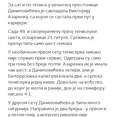
За сат и по тениса у шпанској престоници
Даниловићева је савладала Викторију
Азаренку, са којом се састала први пут у
каријери.
Сада 48. и својевремену првој тенисерки
света, освајачици 21 титуле, Српкиња је
препустила само шест гемова.
У необичном првом сету тенисерке никако
није служио први сервис. Одиграна су само
три гема без брејк лопти. Азаренка их је имала
чак шест, а Даниловићева четири, али је
Белорускиња капитализовала две, а српска
тенисерка једну више. Довољно за вођство,
до којег је могла и раније, док је на семафору
писало 4:1.
У другом сету Даниловићева је била много
сигурнија. Направила је два брејка - у првом и
у петом гему, а искусној ривалки није