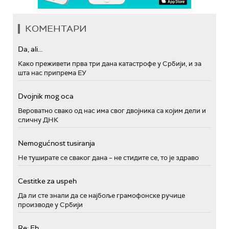
КОМЕНТАРИ
Da, ali...
Како преживети прва три дана катастрофе у Србији, и за
шта нас припрема ЕУ
Dvojnik mog oca
Вероватно свако од нас има свог двојника са којим дели и
сличну ДНК
Nemogućnost tusiranja
Не туширате се сваког дана – не стидите се, то је здраво
Cestitke za uspeh
Да ли сте знали да се најбоље грамофонске ручице
производе у Србији
Re: Eh...