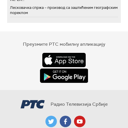
Лесковачка спржа – производ са заштићеним географским
пореклом
Преузмите РТС мобилну апликацију
Радио Телевизија Србије