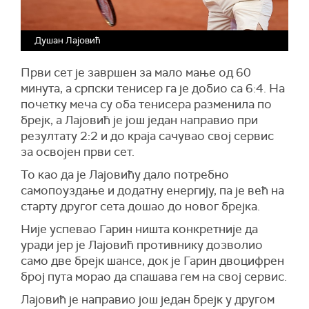
Душан Лајовић
Први сет је завршен за мало мање од 60
минута, а српски тенисер га је добио са 6:4. На
почетку меча су оба тенисера разменила по
брејк, а Лајовић је још један направио при
резултату 2:2 и до краја сачувао свој сервис
за освојен први сет.
То као да је Лајовићу дало потребно
самопоуздање и додатну енергију, па је већ на
старту другог сета дошао до новог брејка.
Није успевао Гарин ништа конкретније да
уради јер је Лајовић противнику дозволио
само две брејк шансе, док је Гарин двоцифрен
број пута морао да спашава гем на свој сервис.
Лајовић је направио још један брејк у другом