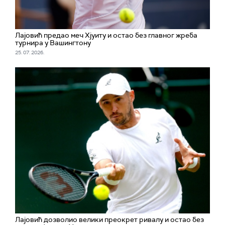
Лајовић предао меч Хјуиту и остао без главног жреба
турнира у Вашингтону
25. 07. 2026.
Лајовић дозволио велики преокрет ривалу и остао без