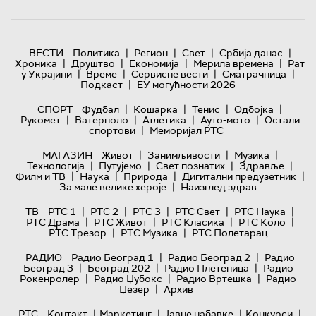
|
|
|
|
ВЕСТИ
Политика
Регион
Свет
Србија данас
|
|
|
|
Хроника
Друштво
Економија
Мерила времена
Рат
|
|
|
|
у Украјини
Време
Сервисне вести
Сматрачница
|
Подкаст
ЕУ могућности 2026
|
|
|
|
СПОРТ
Фудбал
Кошарка
Тенис
Одбојка
|
|
|
|
Рукомет
Ватерполо
Атлетика
Ауто-мото
Остали
|
спортови
Меморијал РТС
|
|
|
МАГАЗИН
Живот
Занимљивости
Музика
|
|
|
|
Технологијa
Путујемо
Свет познатих
Здравље
|
|
|
|
Филм и ТВ
Наука
Природа
Дигитални предузетник
|
За мале велике хероје
Наизглед здрав
|
|
|
|
|
ТВ
РТС 1
РТС 2
РТС 3
РТС Свет
РТС Наука
|
|
|
|
РТС Драма
РТС Живот
РТС Класика
РТС Коло
|
|
РТС Трезор
РТС Музика
РТС Полетарац
|
|
РАДИО
Радио Београд 1
Радио Београд 2
Радио
|
|
|
Београд 3
Београд 202
Радио Плетеница
Радио
|
|
|
Рокенролер
Радио Џубокс
Радио Вртешка
Радио
|
Џезер
Архив
|
|
|
|
РТС
Контакт
Маркетинг
Јавне набавке
Конкурси