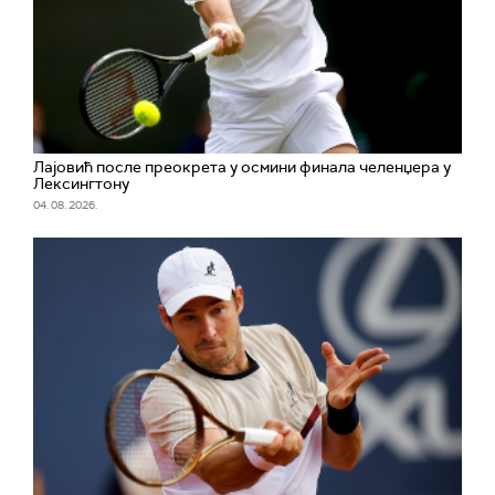
Лајовић после преокрета у осмини финала челенџера у
Лексингтону
04. 08. 2026.