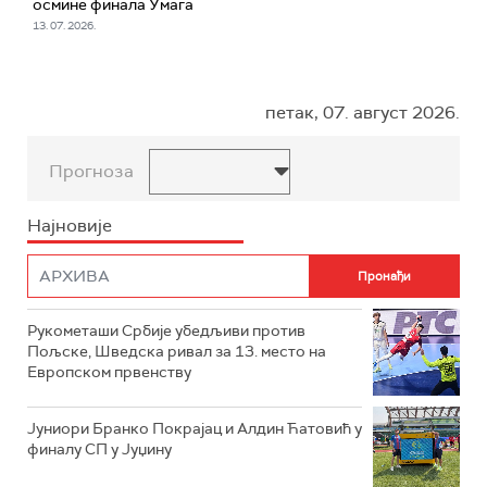
осмине финала Умага
13. 07. 2026.
петак, 07. август 2026.
Прогноза
Најновије
Рукометаши Србије убедљиви против
Пољске, Шведска ривал за 13. место на
Европском првенству
Јуниори Бранко Покрајац и Алдин Ћатовић у
финалу СП у Јуџину