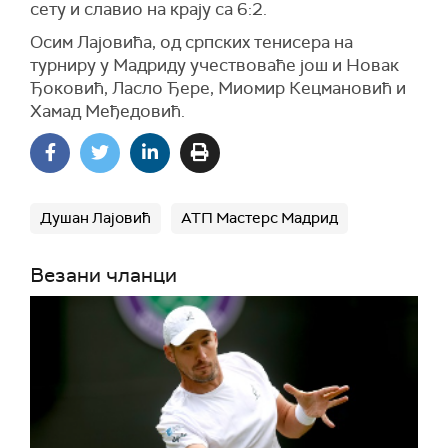
сету и славио на крају са 6:2.
Осим Лајовића, од српских тенисера на
турниру у Мадриду учествоваће још и Новак
Ђоковић, Ласло Ђере, Миомир Кецмановић и
Хамад Међедовић.
Душан Лајовић
АТП Мастерс Мадрид
Везани чланци