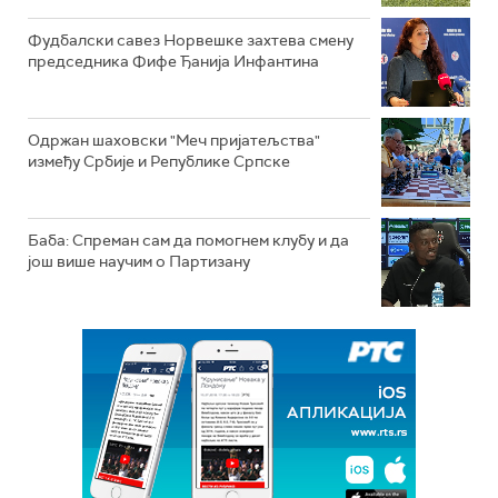
Фудбалски савез Норвешке захтева смену
председника Фифе Ђанија Инфантина
Одржан шаховски "Меч пријатељства"
између Србије и Републике Српске
Баба: Спреман сам да помогнем клубу и да
још више научим о Партизану