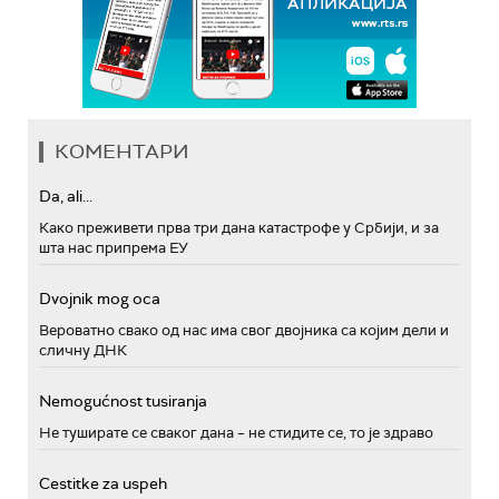
КОМЕНТАРИ
Da, ali...
Како преживети прва три дана катастрофе у Србији, и за
шта нас припрема ЕУ
Dvojnik mog oca
Вероватно свако од нас има свог двојника са којим дели и
сличну ДНК
Nemogućnost tusiranja
Не туширате се сваког дана – не стидите се, то је здраво
Cestitke za uspeh