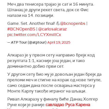
Меч два тенисера трајао је сат и 16 минута.
Шпанац је други рекет света, док се Фис
налази на 14. позицији.
Game. Set. Another final! 💪
@bcnopenbs
|
#BCNOpenBS
|
@carlosalcaraz
pic.twitter.com/LCYXmiIICx
— ATP Tour (@atptour)
April 19, 2025
Алкараз је у првом сету направио брејк код
резултата 1:1, касније још један, и тако
доминантно добио први сет.
У другом сету био му је довољан један брејк да
преломи меч и стигне на корак од нове титуле,
само седам дана после освајања мастерса у
Монте Карлу такође играног на шљаци.
Ривал Алкаразу у финалу биће Данац Холгер
Руне који је раније
савладао Руса Карена