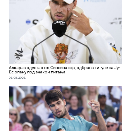
Алкараз одустао од Синсинатија, одбрана титуле на Ју-
Ес опену под знаком питања
05. 08. 2026.