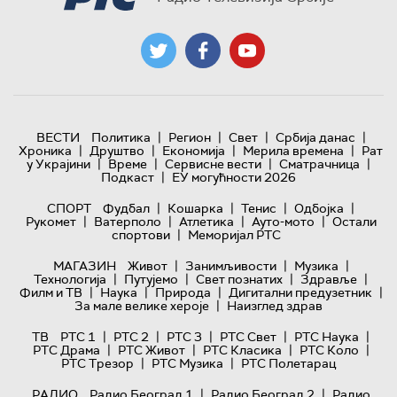
|
|
|
|
ВЕСТИ
Политика
Регион
Свет
Србија данас
|
|
|
|
Хроника
Друштво
Економија
Мерила времена
Рат
|
|
|
|
у Украјини
Време
Сервисне вести
Сматрачница
|
Подкаст
ЕУ могућности 2026
|
|
|
|
СПОРТ
Фудбал
Кошарка
Тенис
Одбојка
|
|
|
|
Рукомет
Ватерполо
Атлетика
Ауто-мото
Остали
|
спортови
Меморијал РТС
|
|
|
МАГАЗИН
Живот
Занимљивости
Музика
|
|
|
|
Технологијa
Путујемо
Свет познатих
Здравље
|
|
|
|
Филм и ТВ
Наука
Природа
Дигитални предузетник
|
За мале велике хероје
Наизглед здрав
|
|
|
|
|
ТВ
РТС 1
РТС 2
РТС 3
РТС Свет
РТС Наука
|
|
|
|
РТС Драма
РТС Живот
РТС Класика
РТС Коло
|
|
РТС Трезор
РТС Музика
РТС Полетарац
|
|
РАДИО
Радио Београд 1
Радио Београд 2
Радио