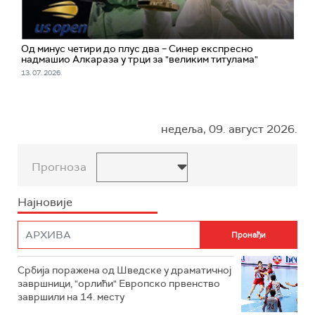
Од минус четири до плус два – Синер експресно
надмашио Алкараза у трци за "великим титулама"
13. 07. 2026.
недеља, 09. август 2026.
Прогноза
Најновије
Србија поражена од Шведске у драматичној
завршници, "орлићи" Европско првенство
завршили на 14. месту