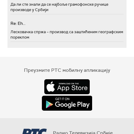
Да ли сте знали да се најбоље грамофонске ручице
производе у Србији
Re: Eh...
Лесковачка спржа – производ са заштићеним географским
пореклом
Преузмите РТС мобилну апликацију
Радио Телевизија Србије