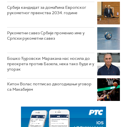
Србија кандидат за домаћина Европског
рукометног првенства 2034. године
Рукометни савез Србије променио име у
Српски рукометни савез
Бошко Ђуровски: Маракана нас носила до
преокрета против Базела, нека тако буде и у
уторак
Китон Волас потписао двогодишњи уговор
са Макабијем