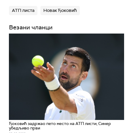
АТП листа
Новак Ђоковић
Везани чланци
Ђоковић задржао пето место на АТП листи, Синер
убедљиво први