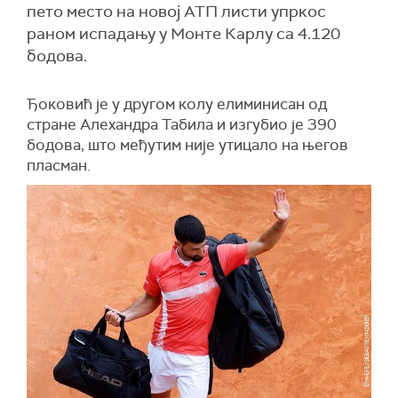
пето место на новој АТП листи упркос
раном испадању у Монте Карлу са 4.120
бодова.
Ђоковић је у другом колу елиминисан од
стране Алехандра Табила и изгубио је 390
бодова, што међутим није утицало на његов
пласман.