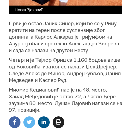
Новак Ђоковић
Први је остао Јаник Синер, који ће се у Риму
вратити на терен после суспензије због
допинга, а Карлос Алкараз је тријумфом на
Азурној обали претекао Александра Зверева
и сада се налази на другом месту.
Четврти је Тејлор Фриц са 1.160 бодова више
од Ђоковића, иза ког се налази Џек Дрејпер.
Следе Алекс де Минор, Андреј Рубљов, Данил
Медведев и Каспер Руд.
Миомир Кецмановић пао је на 48. место,
Хамад Међедовић је остао 72, а Ласло Ђере
заузима 80. место. Душан Лајовић налази се на
97. позицији.