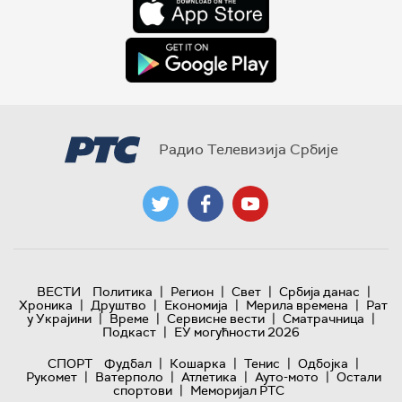
Радио Телевизија Србије
|
|
|
|
ВЕСТИ
Политика
Регион
Свет
Србија данас
|
|
|
|
Хроника
Друштво
Економија
Мерила времена
Рат
|
|
|
|
у Украјини
Време
Сервисне вести
Сматрачница
|
Подкаст
ЕУ могућности 2026
|
|
|
|
СПОРТ
Фудбал
Кошарка
Тенис
Одбојка
|
|
|
|
Рукомет
Ватерполо
Атлетика
Ауто-мото
Остали
|
спортови
Меморијал РТС