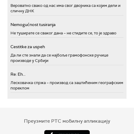
Вероватно свако од нас има свог двојника са којим дели и
сличну ДНК
Nemogućnost tusiranja
Не туширате се сваког дана – не стидите се, то је здраво
Cestitke za uspeh
Да ли сте знали да се најбоље грамофонске ручице
производе у Србији
Re: Eh...
Лесковачка спржа – производ са заштићеним географским
пореклом
Преузмите РТС мобилну апликацију