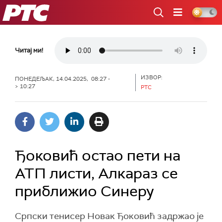
РТС
Читај ми!
ИЗВОР:
ПОНЕДЕЉАК, 14.04.2025, 08:27 -
> 10:27
РТС
Ђоковић остао пети на
АТП листи, Алкараз се
приближио Синеру
Српски тенисер Новак Ђоковић задржао је