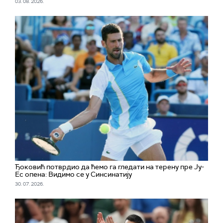
03. 08. 2026.
Ђоковић потврдио да ћемо га гледати на терену пре Ју-
Ес опена: Видимо се у Синсинатију
30. 07. 2026.