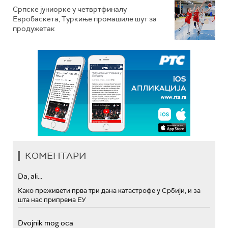
Српске јуниорке у четвртфиналу
Евробаскета, Туркиње промашиле шут за
продужетак
КОМЕНТАРИ
Da, ali...
Како преживети прва три дана катастрофе у Србији, и за
шта нас припрема ЕУ
Dvojnik mog oca