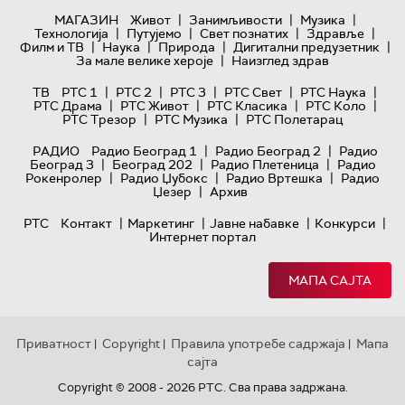
|
|
|
МАГАЗИН
Живот
Занимљивости
Музика
|
|
|
|
Технологијa
Путујемо
Свет познатих
Здравље
|
|
|
|
Филм и ТВ
Наука
Природа
Дигитални предузетник
|
За мале велике хероје
Наизглед здрав
|
|
|
|
|
ТВ
РТС 1
РТС 2
РТС 3
РТС Свет
РТС Наука
|
|
|
|
РТС Драма
РТС Живот
РТС Класика
РТС Коло
|
|
РТС Трезор
РТС Музика
РТС Полетарац
|
|
РАДИО
Радио Београд 1
Радио Београд 2
Радио
|
|
|
Београд 3
Београд 202
Радио Плетеница
Радио
|
|
|
Рокенролер
Радио Џубокс
Радио Вртешка
Радио
|
Џезер
Архив
|
|
|
|
РТС
Контакт
Маркетинг
Јавне набавке
Конкурси
Интернет портал
МАПА САЈТА
Приватност
Copyright
Правила употребе садржаја
Мапа
|
|
|
сајта
Copyright © 2008 - 2026 РТС. Сва права задржана.