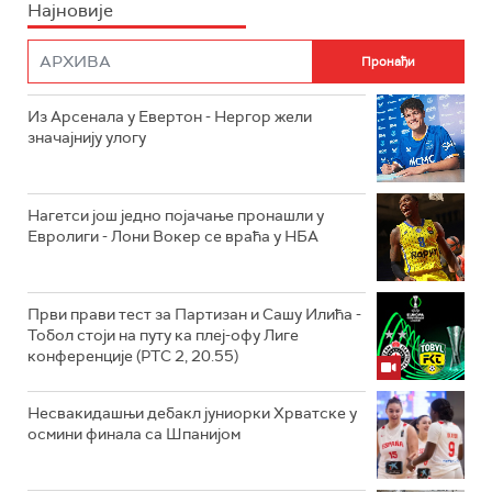
Најновије
Из Арсенала у Евертон - Нергор жели
значајнију улогу
Нагетси још једно појачање пронашли у
Евролиги - Лони Вокер се враћа у НБА
Први прави тест за Партизан и Сашу Илића -
Тобол стоји на путу ка плеј-офу Лиге
конференције (РТС 2, 20.55)
Несвакидашњи дебакл јуниорки Хрватске у
осмини финала са Шпанијом