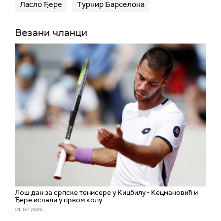
Ласло Ђере
Турнир Барселона
Везани чланци
Лош дан за српске тенисере у Кицбилу - Кецмановић и
Ђере испали у првом колу
21. 07. 2026.