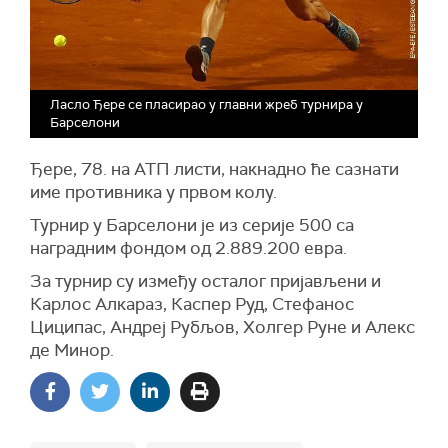
Ласло Ђере се пласирао у главни жреб турнира у
Барселони
Ђере, 78. на АТП листи, накнадно ће сазнати
име противника у првом колу.
Турнир у Барселони је из серије 500 са
наградним фондом од 2.889.200 евра.
За турнир су између осталог пријављени и
Карлос Алкараз, Каспер Руд, Стефанос
Циципас, Андреј Рубљов, Холгер Руне и Алекс
де Минор.