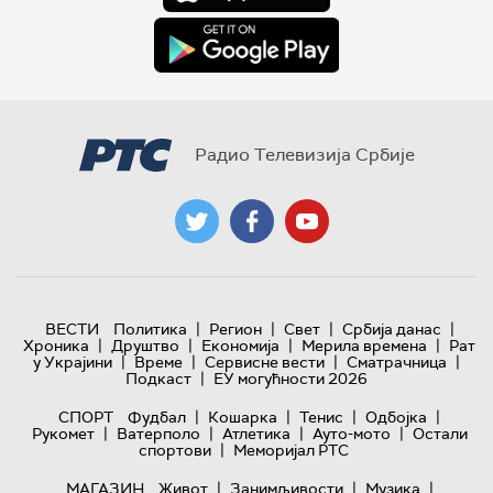
Радио Телевизија Србије
|
|
|
|
ВЕСТИ
Политика
Регион
Свет
Србија данас
|
|
|
|
Хроника
Друштво
Економија
Мерила времена
Рат
|
|
|
|
у Украјини
Време
Сервисне вести
Сматрачница
|
Подкаст
ЕУ могућности 2026
|
|
|
|
СПОРТ
Фудбал
Кошарка
Тенис
Одбојка
|
|
|
|
Рукомет
Ватерполо
Атлетика
Ауто-мото
Остали
|
спортови
Меморијал РТС
|
|
|
МАГАЗИН
Живот
Занимљивости
Музика