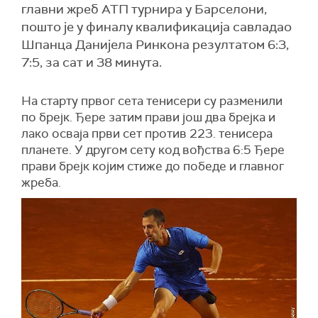
главни жреб АТП турнира у Барселони,
пошто је у финалу квалификација савладао
Шпанца Данијела Ринкона резултатом 6:3,
7:5, за сат и 38 минута.
На старту првог сета тенисери су разменили
по брејк. Ђере затим прави још два брејка и
лако осваја први сет против 223. тенисера
планете. У другом сету код вођства 6:5 Ђере
прави брејк којим стиже до победе и главног
жреба.