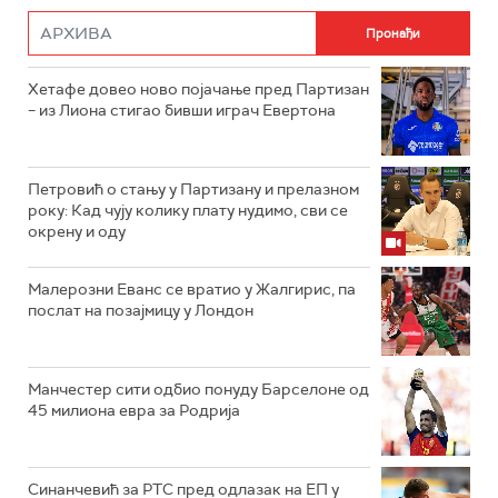
Хетафе довео ново појачање пред Партизан
– из Лиона стигао бивши играч Евертона
Петровић о стању у Партизану и прелазном
року: Кад чују колику плату нудимо, сви се
окрену и оду
Малерозни Еванс се вратио у Жалгирис, па
послат на позајмицу у Лондон
Манчестер сити одбио понуду Барселоне од
45 милиона евра за Родрија
Синанчевић за РТС пред одлазак на ЕП у