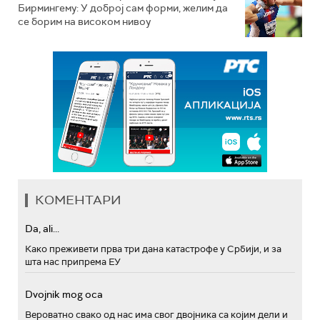
Бирмингему: У доброј сам форми, желим да
се борим на високом нивоу
КОМЕНТАРИ
Da, ali...
Како преживети прва три дана катастрофе у Србији, и за
шта нас припрема ЕУ
Dvojnik mog oca
Вероватно свако од нас има свог двојника са којим дели и