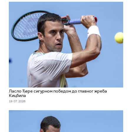
Ласло Ђере сигурном победом до главног жреба
Кицбила
19. 07. 2026.