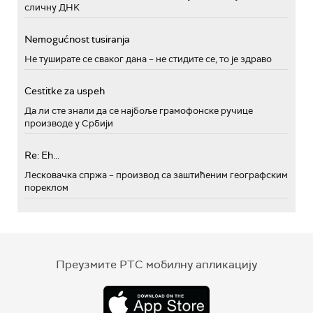
сличну ДНК
Nemogućnost tusiranja
Не туширате се сваког дана – не стидите се, то је здраво
Cestitke za uspeh
Да ли сте знали да се најбоље грамофонске ручице
производе у Србији
Re: Eh...
Лесковачка спржа – производ са заштићеним географским
пореклом
Преузмите РТС мобилну апликацију