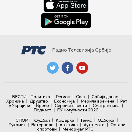
Радио Телевизија Србије
|
|
|
|
ВЕСТИ
Политика
Регион
Свет
Србија данас
|
|
|
|
Хроника
Друштво
Економија
Мерила времена
Рат
|
|
|
|
у Украјини
Време
Сервисне вести
Сматрачница
|
Подкаст
ЕУ могућности 2026
|
|
|
|
СПОРТ
Фудбал
Кошарка
Тенис
Одбојка
|
|
|
|
Рукомет
Ватерполо
Атлетика
Ауто-мото
Остали
|
спортови
Меморијал РТС