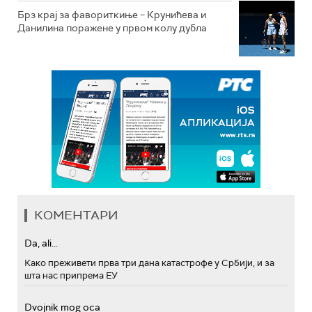
Брз крај за фавориткиње – Крунићева и
Данилина поражене у првом колу дубла
КОМЕНТАРИ
Da, ali...
Како преживети прва три дана катастрофе у Србији, и за
шта нас припрема ЕУ
Dvojnik mog oca