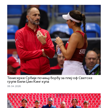
Тенисерке Србије почињу борбу за плеј-оф Светске
групе Били Џин Кинг купа
06. 04. 2026.