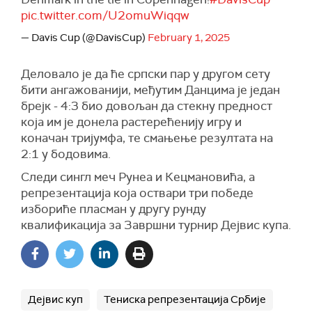
pic.twitter.com/U2omuWiqqw
— Davis Cup (@DavisCup)
February 1, 2025
Деловало је да ће српски пар у другом сету
бити ангажованији, међутим Данцима је један
брејк - 4:3 био довољан да стекну предност
која им је донела растерећенију игру и
коначан тријумфа, те смањење резултата на
2:1 у бодовима.
Следи сингл меч Рунеа и Кецмановића, а
репрезентација која оствари три победе
избориће пласман у другу рунду
квалификација за Завршни турнир Дејвис купа.
Дејвис куп
Тениска репрезентација Србије