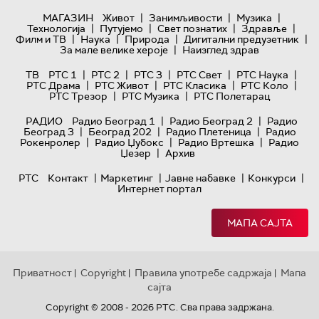
|
|
|
МАГАЗИН
Живот
Занимљивости
Музика
|
|
|
|
Технологијa
Путујемо
Свет познатих
Здравље
|
|
|
|
Филм и ТВ
Наука
Природа
Дигитални предузетник
|
За мале велике хероје
Наизглед здрав
|
|
|
|
|
ТВ
РТС 1
РТС 2
РТС 3
РТС Свет
РТС Наука
|
|
|
|
РТС Драма
РТС Живот
РТС Класика
РТС Коло
|
|
РТС Трезор
РТС Музика
РТС Полетарац
|
|
РАДИО
Радио Београд 1
Радио Београд 2
Радио
|
|
|
Београд 3
Београд 202
Радио Плетеница
Радио
|
|
|
Рокенролер
Радио Џубокс
Радио Вртешка
Радио
|
Џезер
Архив
|
|
|
|
РТС
Контакт
Маркетинг
Јавне набавке
Конкурси
Интернет портал
МАПА САЈТА
Приватност
Copyright
Правила употребе садржаја
Мапа
|
|
|
сајта
Copyright © 2008 - 2026 РТС. Сва права задржана.