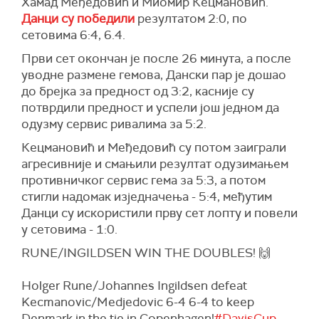
Хамад Међедовић и Миомир Кецмановић.
Данци су победили
резултатом 2:0, по
сетовима 6:4, 6.4.
Први сет окончан је после 26 минута, а после
уводне размене гемова, Дански пар је дошао
до брејка за предност од 3:2, касније су
потврдили предност и успели још једном да
одузму сервис ривалима за 5:2.
Кецмановић и Међедовић су потом заиграли
агресивније и смањили резултат одузимањем
противничког сервис гема за 5:3, а потом
стигли надомак изједначења - 5:4, међутим
Данци су искористили прву сет лопту и повели
у сетовима - 1:0.
RUNE/INGILDSEN WIN THE DOUBLES! 🙌
Holger Rune/Johannes Ingildsen defeat
Kecmanovic/Medjedovic 6-4 6-4 to keep
Denmark in the tie in Copenhagen!
#DavisCup