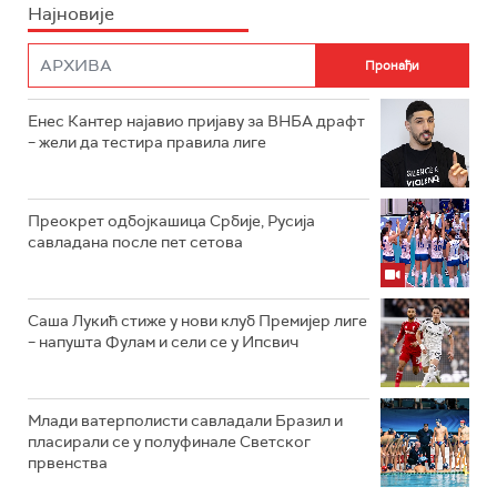
Најновије
Енес Кантер најавио пријаву за ВНБА драфт
– жели да тестира правила лиге
Преокрет одбојкашица Србије, Русија
савладана после пет сетова
Саша Лукић стиже у нови клуб Премијер лиге
– напушта Фулам и сели се у Ипсвич
Млади ватерполисти савладали Бразил и
пласирали се у полуфинале Светског
првенства