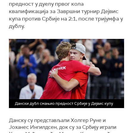
предност у дуелу првог кола
квалификација за Завршни турнир Дејвис
купа против Србије на 2:1, после тријумфа у
дублу.
Дански дубл смањио предност Србије у Дејвис купу
Данску су представљали Холгер Руне и
Јоханес Ингилдсен, док су за Србију играли