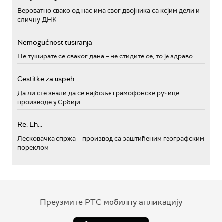
Вероватно свако од нас има свог двојника са којим дели и
сличну ДНК
Nemogućnost tusiranja
Не туширате се сваког дана – не стидите се, то је здраво
Cestitke za uspeh
Да ли сте знали да се најбоље грамофонске ручице
производе у Србији
Re: Eh...
Лесковачка спржа – производ са заштићеним географским
пореклом
Преузмите РТС мобилну апликацију