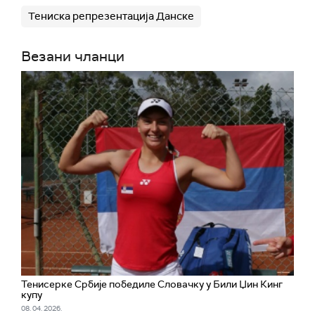
Тениска репрезентација Данске
Везани чланци
Тенисерке Србије победиле Словачку у Били Џин Кинг
купу
08. 04. 2026.