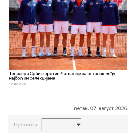
Тенисери Србије против Литваније за останак међу
најбољим селекцијама
12. 02. 2026.
петак, 07. август 2026.
Прогноза