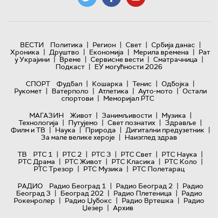
|
|
|
|
ВЕСТИ
Политика
Регион
Свет
Србија данас
|
|
|
|
Хроника
Друштво
Економија
Мерила времена
Рат
|
|
|
|
у Украјини
Време
Сервисне вести
Сматрачница
|
Подкаст
ЕУ могућности 2026
|
|
|
|
СПОРТ
Фудбал
Кошарка
Тенис
Одбојка
|
|
|
|
Рукомет
Ватерполо
Атлетика
Ауто-мото
Остали
|
спортови
Меморијал РТС
|
|
|
МАГАЗИН
Живот
Занимљивости
Музика
|
|
|
|
Технологијa
Путујемо
Свет познатих
Здравље
|
|
|
|
Филм и ТВ
Наука
Природа
Дигитални предузетник
|
За мале велике хероје
Наизглед здрав
|
|
|
|
|
ТВ
РТС 1
РТС 2
РТС 3
РТС Свет
РТС Наука
|
|
|
|
РТС Драма
РТС Живот
РТС Класика
РТС Коло
|
|
РТС Трезор
РТС Музика
РТС Полетарац
|
|
РАДИО
Радио Београд 1
Радио Београд 2
Радио
|
|
|
Београд 3
Београд 202
Радио Плетеница
Радио
|
|
|
Рокенролер
Радио Џубокс
Радио Вртешка
Радио
|
Џезер
Архив