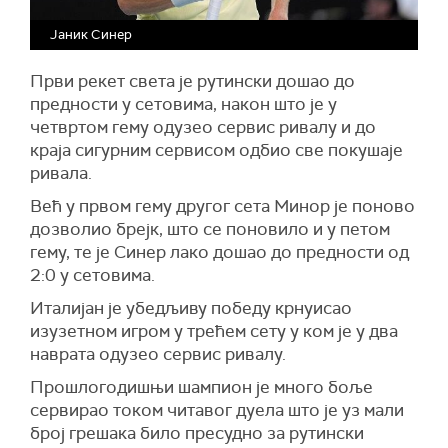
Јаник Синер
Први рекет света је рутински дошао до
предности у сетовима, након што је у
четвртом гему одузео сервис ривалу и до
краја сигурним сервисом одбио све покушаје
ривала.
Већ у првом гему другог сета Минор је поново
дозволио брејк, што се поновило и у петом
гему, те је Синер лако дошао до предности од
2:0 у сетовима.
Италијан је убедљиву победу крнуисао
изузетном игром у трећем сету у ком је у два
наврата одузео сервис ривалу.
Прошлогодишњи шампион је много боље
сервирао током читавог дуела што је уз мали
број грешака било пресудно за рутински