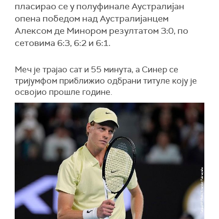
пласирао се у полуфинале Аустралијан
опена победом над Аустралијанцем
Алексом де Минором резултатом 3:0, по
сетовима 6:3, 6:2 и 6:1.
Меч је трајао сат и 55 минута, а Синер се
тријумфом приближио одбрани титуле коју је
освојио прошле године.