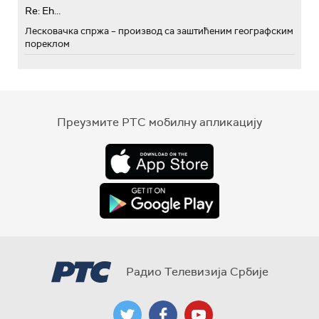
Re: Eh...
Лесковачка спржа – производ са заштићеним географским
пореклом
Преузмите РТС мобилну апликацију
Радио Телевизија Србије