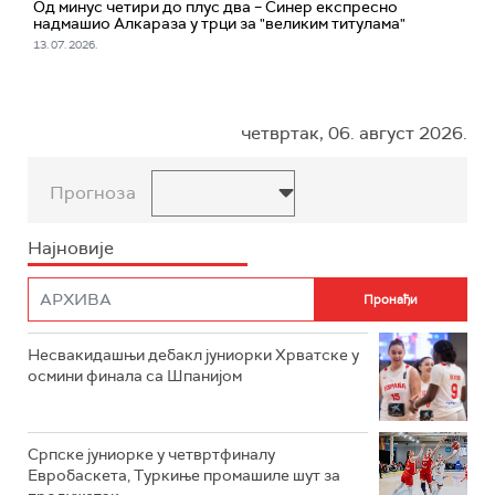
Од минус четири до плус два – Синер експресно
надмашио Алкараза у трци за "великим титулама"
13. 07. 2026.
четвртак, 06. август 2026.
Прогноза
Најновије
Несвакидашњи дебакл јуниорки Хрватске у
осмини финала са Шпанијом
Српске јуниорке у четвртфиналу
Евробаскета, Туркиње промашиле шут за