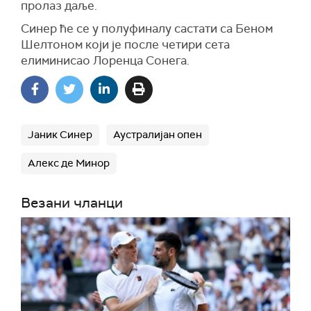
пролаз даље.
Синер ће се у полуфиналу састати са Беном
Шелтоном који је после четири сета
елиминисао Лоренца Сонега.
Јаник Синер
Аустралијан опен
Алекс де Минор
Везани чланци