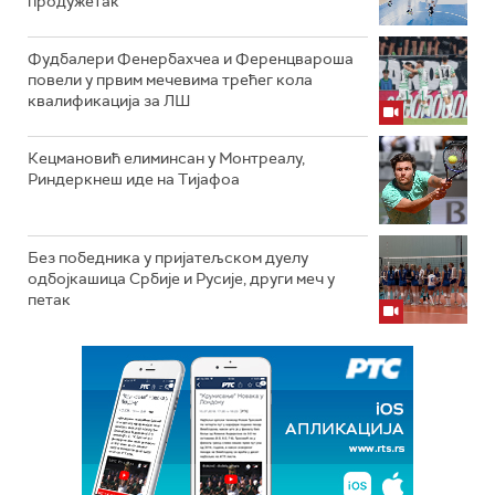
продужетак
Фудбалери Фенербахчеа и Ференцвароша
повели у првим мечевима трећег кола
квалификација за ЛШ
Кецмановић елиминсан у Монтреалу,
Риндеркнеш иде на Тијафоа
Без победника у пријатељском дуелу
одбојкашица Србије и Русије, други меч у
петак