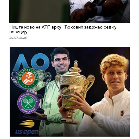
Ништа ново на АТП врху - Ђоковић задржао седму
позицију
20. 07. 2026.