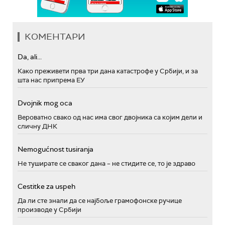
КОМЕНТАРИ
Da, ali...
Како преживети прва три дана катастрофе у Србији, и за
шта нас припрема ЕУ
Dvojnik mog oca
Вероватно свако од нас има свог двојника са којим дели и
сличну ДНК
Nemogućnost tusiranja
Не туширате се сваког дана – не стидите се, то је здраво
Cestitke za uspeh
Да ли сте знали да се најбоље грамофонске ручице
производе у Србији