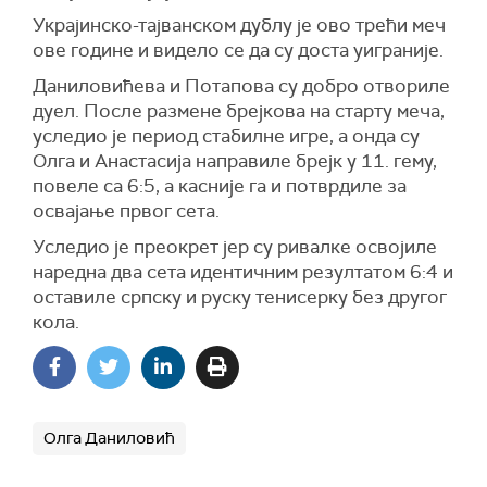
Украјинско-тајванском дублу је ово трећи меч
ове године и видело се да су доста уиграније.
Даниловићева и Потапова су добро отвориле
дуел. После размене брејкова на старту меча,
уследио је период стабилне игре, а онда су
Олга и Анастасија направиле брејк у 11. гему,
повеле са 6:5, а касније га и потврдиле за
освајање првог сета.
Уследио је преокрет јер су ривалке освојиле
наредна два сета идентичним резултатом 6:4 и
оставиле српску и руску тенисерку без другог
кола.
Олга Даниловић