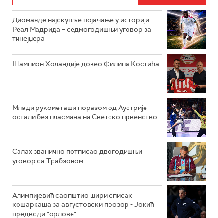
Диоманде најскупље појачање у историји
Реал Мадрида – седмогодишњи уговор за
тинејџера
Шампион Холандије довео Филипа Костића
Млади рукометаши поразом од Аустрије
остали без пласмана на Светско првенство
Салах званично потписао двогодишњи
уговор са Трабзоном
Алимпијевић саопштио шири списак
кошаркаша за августовски прозор - Јокић
предводи "орлове"