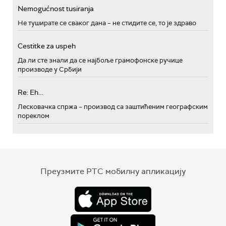
Nemogućnost tusiranja
Не туширате се сваког дана – не стидите се, то је здраво
Cestitke za uspeh
Да ли сте знали да се најбоље грамофонске ручице
производе у Србији
Re: Eh...
Лесковачка спржа – производ са заштићеним географским
пореклом
Преузмите РТС мобилну апликацију