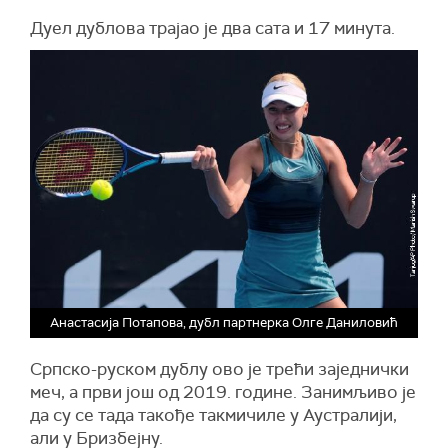
Дуел дублова трајао је два сата и 17 минута.
Анастасија Потапова, дубл партнерка Олге Даниловић
Српско-руском дублу ово је трећи заједнички
меч, а први још од 2019. године. Занимљиво је
да су се тада такође такмичиле у Аустралији,
али у Бризбејну.