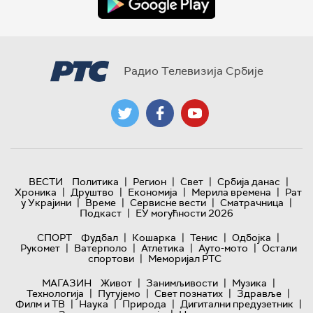
Радио Телевизија Србије
|
|
|
|
ВЕСТИ
Политика
Регион
Свет
Србија данас
|
|
|
|
Хроника
Друштво
Економија
Мерила времена
Рат
|
|
|
|
у Украјини
Време
Сервисне вести
Сматрачница
|
Подкаст
ЕУ могућности 2026
|
|
|
|
СПОРТ
Фудбал
Кошарка
Тенис
Одбојка
|
|
|
|
Рукомет
Ватерполо
Атлетика
Ауто-мото
Остали
|
спортови
Меморијал РТС
|
|
|
МАГАЗИН
Живот
Занимљивости
Музика
|
|
|
|
Технологијa
Путујемо
Свет познатих
Здравље
|
|
|
|
Филм и ТВ
Наука
Природа
Дигитални предузетник