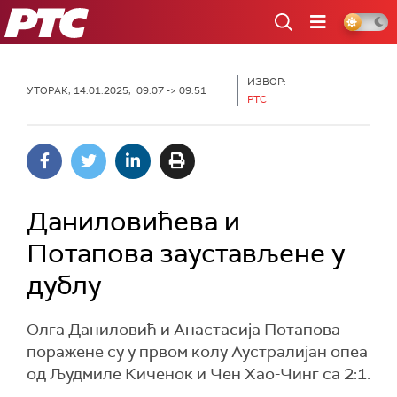
РТС
ИЗВОР:
УТОРАК, 14.01.2025, 09:07 -> 09:51
РТС
Даниловићева и
Потапова заустављене у
дублу
Олга Даниловић и Анастасија Потапова
поражене су у првом колу Аустралијан опеа
од Људмиле Киченок и Чен Хао-Чинг са 2:1.