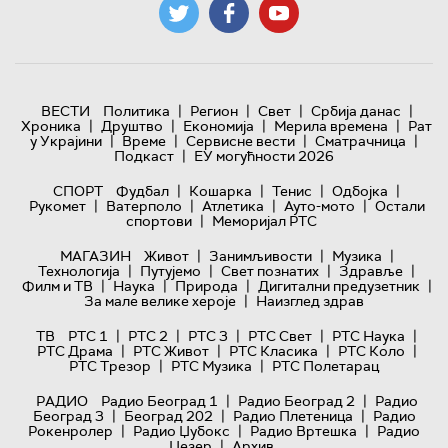
|
|
|
|
ВЕСТИ
Политика
Регион
Свет
Србија данас
|
|
|
|
Хроника
Друштво
Економија
Мерила времена
Рат
|
|
|
|
у Украјини
Време
Сервисне вести
Сматрачница
|
Подкаст
ЕУ могућности 2026
|
|
|
|
СПОРТ
Фудбал
Кошарка
Тенис
Одбојка
|
|
|
|
Рукомет
Ватерполо
Атлетика
Ауто-мото
Остали
|
спортови
Меморијал РТС
|
|
|
МАГАЗИН
Живот
Занимљивости
Музика
|
|
|
|
Технологијa
Путујемо
Свет познатих
Здравље
|
|
|
|
Филм и ТВ
Наука
Природа
Дигитални предузетник
|
За мале велике хероје
Наизглед здрав
|
|
|
|
|
ТВ
РТС 1
РТС 2
РТС 3
РТС Свет
РТС Наука
|
|
|
|
РТС Драма
РТС Живот
РТС Класика
РТС Коло
|
|
РТС Трезор
РТС Музика
РТС Полетарац
|
|
РАДИО
Радио Београд 1
Радио Београд 2
Радио
|
|
|
Београд 3
Београд 202
Радио Плетеница
Радио
|
|
|
Рокенролер
Радио Џубокс
Радио Вртешка
Радио
|
Џезер
Архив