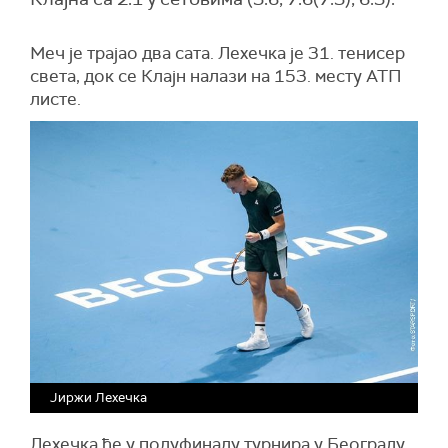
Меч је трајао два сата. Лехечка је 31. тенисер
света, док се Клајн налази на 153. месту АТП
листе.
Јиржи Лехечка
Лехечка ће у полуфиналу турнира у Београду