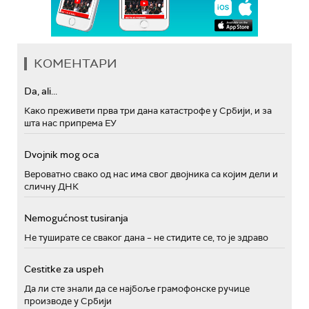
КОМЕНТАРИ
Da, ali...
Како преживети прва три дана катастрофе у Србији, и за
шта нас припрема ЕУ
Dvojnik mog oca
Вероватно свако од нас има свог двојника са којим дели и
сличну ДНК
Nemogućnost tusiranja
Не туширате се сваког дана – не стидите се, то је здраво
Cestitke za uspeh
Да ли сте знали да се најбоље грамофонске ручице
производе у Србији