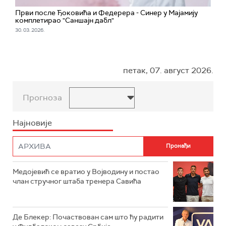
Први после Ђоковића и Федерера - Синер у Мајамију
комплетирао "Саншајн дабл"
30. 03. 2026.
петак, 07. август 2026.
Прогноза
Најновије
Медојевић се вратио у Војводину и постао
члан стручног штаба тренера Савића
Де Блекер: Почаствован сам што ћу радити