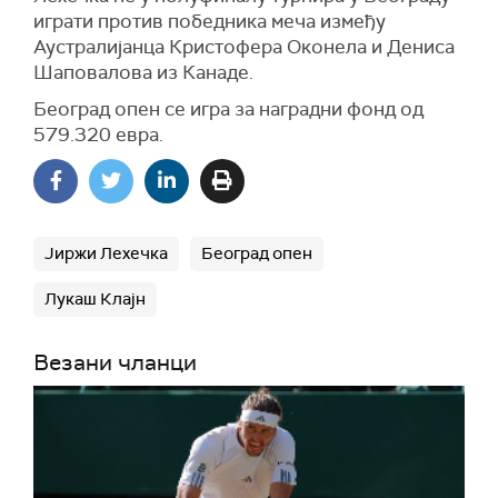
играти против победника меча између
Аустралијанца Кристофера Оконела и Дениса
Шаповалова из Канаде.
Београд опен се игра за наградни фонд од
579.320 евра.
Јиржи Лехечка
Београд опен
Лукаш Клајн
Везани чланци