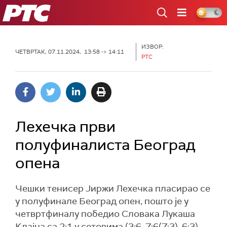
РТС
ИЗВОР:
ЧЕТВРТАК, 07.11.2024, 13:58 -> 14:11
РТС
Лехечка први
полуфиналиста Београд
опена
Чешки тенисер Јиржи Лехечка пласирао се
у полуфинале Београд опен, пошто је у
четвртфиналу победио Словака Лукаша
Клајна са 2:1 у сетовима (3:6, 7:6(7:3), 6:3).