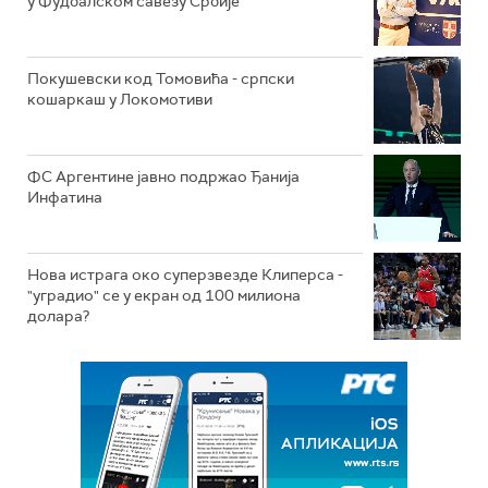
у Фудбалском савезу Србије
Покушевски код Томовића - српски
кошаркаш у Локомотиви
ФС Аргентине јавно подржао Ђанија
Инфатина
Нова истрага око суперзвезде Клиперса -
"уградио" се у екран од 100 милиона
долара?