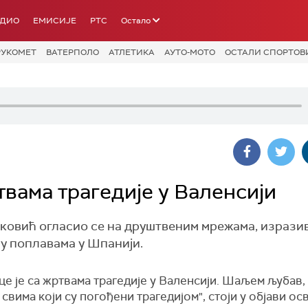
АДИО
ЕМИСИЈЕ
РТС
Остало
РУКОМЕТ
ВАТЕРПОЛО
АТЛЕТИКА
АУТО-МОТО
ОСТАЛИ СПОРТОВ
твама трагедије у Валенсији
оковић огласио се на друштвеним мрежама, израз
 у поплавама у Шпанији.
це је са жртвама трагедије у Валенсији. Шаљем љубав, 
свима који су погођени трагедијом", стоји у објави ос