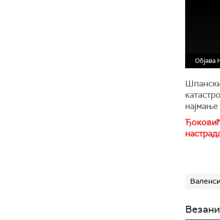
Објава 
Шпански
катастр
најмање
Ђоковић
настрад
Валенси
Везани