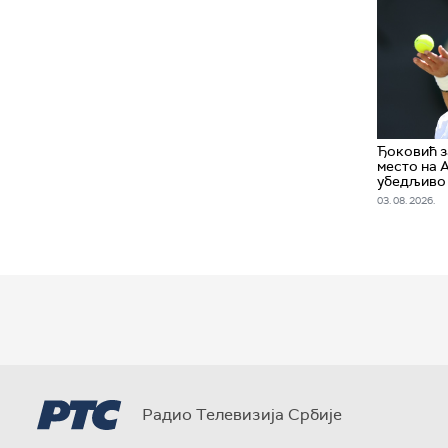
Ђоковић 
место на 
убедљиво
03. 08. 2026.
Радио Телевизија Србије