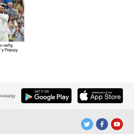
о међу
 у Ријаду
кацију