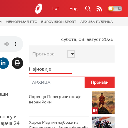
Lat
Eng
И
МЕМОРИЈАЛ РТС
EUROVISION SPORT
АРХИВА РУБРИКА
субота, 08. август 2026.
Прогноза
Најновије
ивши
Лоренцо Пелегрини остаје
веран Роми
снагу и
Хорхе Мартин најбржи на
вајача 24
Силверстону – Априлија креће