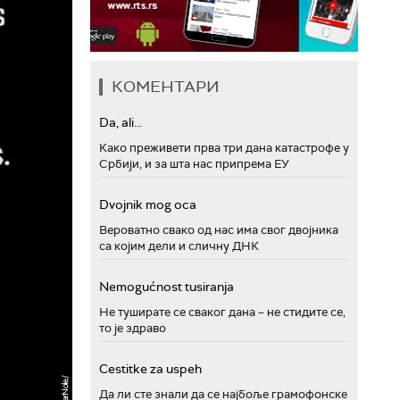
КОМЕНТАРИ
Da, ali...
Како преживети прва три дана катастрофе у
Србији, и за шта нас припрема ЕУ
Dvojnik mog oca
Вероватно свако од нас има свог двојника
са којим дели и сличну ДНК
Nemogućnost tusiranja
Не туширате се сваког дана – не стидите се,
то је здраво
Cestitke za uspeh
Да ли сте знали да се најбоље грамофонске