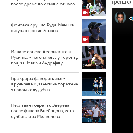
гренд сл
после драме до осмине финала
Фонсека срушио Руда, Меншик
сигуран против Атмана
Испале српска Американка и
Рускиња – изненађења у Торонту,
крај за Јовић и Андрејеву
Брз крај за фавориткиње –
Крунићева и Данилина поражене
у првом колу дубла
Неславан повратак Зверева
после финала Вимблдона, иста
судбина и за Медведева