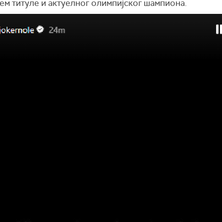
ем титуле и актуелног олимпијског шампиона.