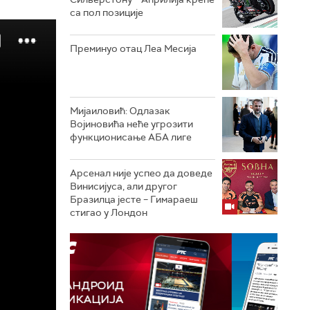
са пол позиције
Преминуо отац Леа Месија
Мијаиловић: Одлазак
Војиновића неће угрозити
функционисање АБА лиге
Арсенал није успео да доведе
Винисијуса, али другог
Бразилца јесте – Гимараеш
стигао у Лондон