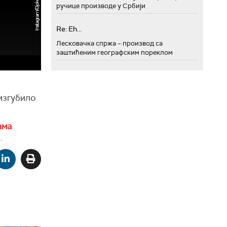
ручице производе у Србији
Re: Eh...
Лесковачка спржа – производ са
заштићеним географским пореклом
изгубило
ама
.