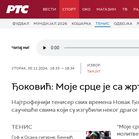
РТС
ВЕСТИ
СПОРТ
OKO
МАГАЗИН
ТВ
Р
ФУДБАЛ
МУНДИЈАЛ 2026
КОШАРКА
ТЕНИС
ОДБОЈКА
Читај ми!
ИЗВОР:
УТОРАК, 05.11.2024, 18:33 -> 18:34
ТАНЈУГ
Ђоковић: Моје срце је са жр
Најтрофејнији тенисер свих времена Новак Ђ
саучешће свима који су изгубили неког драгог
ТЕНИС
"Моје ср
молитве 
Гоф и Осака сигурне, Бенчић