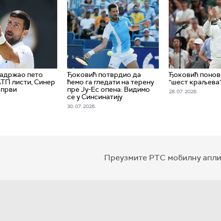
задржао пето
Ђоковић потврдио да
Ђоковић понов
АТП листи, Синер
ћемо га гледати на терену
"шест краљева"
 први
пре Ју-Ес опена: Видимо
28. 07. 2026.
се у Синсинатију
30. 07. 2026.
Преузмите РТС мобилну апли