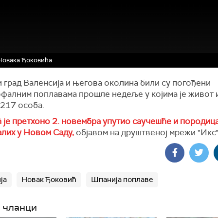
Новака Ђоковића
 град Валенсија и његова околина били су погођени
офалним поплавама прошле недеље у којима је живот 
 217 особа.
 је претхоно 2. новембра упутио саучешће и породиц
алих у Новом Саду,
објавом на друштвеној мрежи "Икс"
ја
Новак Ђоковић
Шпанија поплаве
 чланци