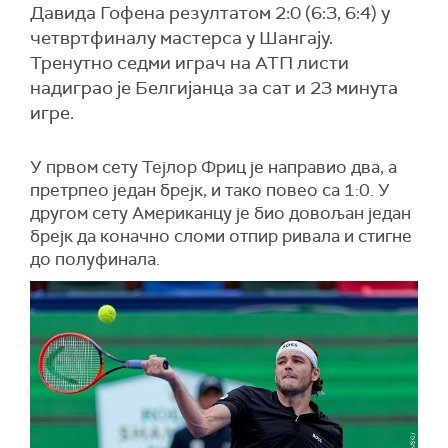
Давида Гофена резултатом 2:0 (6:3, 6:4) у
четвртфиналу мастерса у Шангају.
Тренутно седми играч на АТП листи
надиграо је Белгијанца за сат и 23 минута
игре.
У првом сету Тејлор Фриц је направио два, а
претрпео један брејк, и тако повео са 1:0. У
другом сету Американцу је био довољан један
брејк да коначно сломи отпир ривала и стигне
до полуфинала.