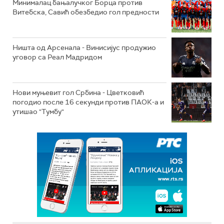
Минималац бањалучког Борца против
Витебска, Савић обезбедио гол предности
Ништа од Арсенала - Винисијус продужио
уговор са Реал Мадридом
Нови муњевит гол Србина - Цветковић
погодио после 16 секунди против ПАОК-а и
утишао "Тумбу"