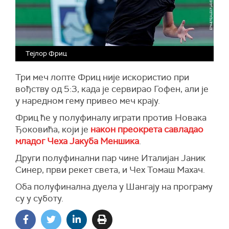
Тејлор Фриц
Три меч лопте Фриц није искористио при
вођству од 5:3, када је сервирао Гофен, али је
у наредном гему привео меч крају.
Фриц ће у полуфиналу играти против Новака
Ђоковића, који је
након преокрета савладао
младог Чеха Јакуба Меншика
.
Други полуфинални пар чине Италијан Јаник
Синер, први рекет света, и Чех Томаш Махач.
Оба полуфинална дуела у Шангају на програму
су у суботу.