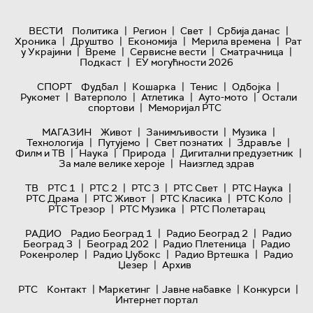
|
|
|
|
ВЕСТИ
Политика
Регион
Свет
Србија данас
|
|
|
|
Хроника
Друштво
Економија
Мерила времена
Рат
|
|
|
|
у Украјини
Време
Сервисне вести
Сматрачница
|
Подкаст
ЕУ могућности 2026
|
|
|
|
СПОРТ
Фудбал
Кошарка
Тенис
Одбојка
|
|
|
|
Рукомет
Ватерполо
Атлетика
Ауто-мото
Остали
|
спортови
Меморијал РТС
|
|
|
МАГАЗИН
Живот
Занимљивости
Музика
|
|
|
|
Технологијa
Путујемо
Свет познатих
Здравље
|
|
|
|
Филм и ТВ
Наука
Природа
Дигитални предузетник
|
За мале велике хероје
Наизглед здрав
|
|
|
|
|
ТВ
РТС 1
РТС 2
РТС 3
РТС Свет
РТС Наука
|
|
|
|
РТС Драма
РТС Живот
РТС Класика
РТС Коло
|
|
РТС Трезор
РТС Музика
РТС Полетарац
|
|
РАДИО
Радио Београд 1
Радио Београд 2
Радио
|
|
|
Београд 3
Београд 202
Радио Плетеница
Радио
|
|
|
Рокенролер
Радио Џубокс
Радио Вртешка
Радио
|
Џезер
Архив
|
|
|
|
РТС
Контакт
Маркетинг
Јавне набавке
Конкурси
Интернет портал