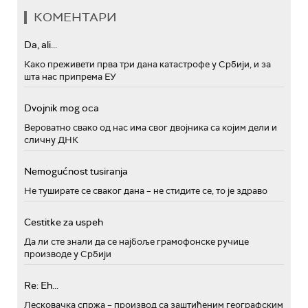
КОМЕНТАРИ
Da, ali...
Како преживети прва три дана катастрофе у Србији, и за
шта нас припрема ЕУ
Dvojnik mog oca
Вероватно свако од нас има свог двојника са којим дели и
сличну ДНК
Nemogućnost tusiranja
Не туширате се сваког дана – не стидите се, то је здраво
Cestitke za uspeh
Да ли сте знали да се најбоље грамофонске ручице
производе у Србији
Re: Eh...
Лесковачка спржа – производ са заштићеним географским