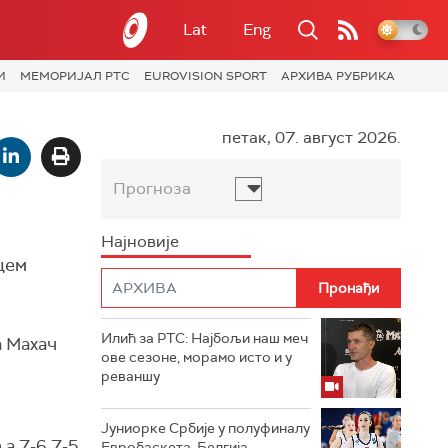
Lat
Eng
И
МЕМОРИЈАЛ РТС
EUROVISION SPORT
АРХИВА РУБРИКА
петак, 07. август 2026.
Прогноза
Најновије
цем
Илић за РТС: Најбољи наш меч
 а Махач
ове сезоне, морамо исто и у
реваншу
Јуниорке Србије у полуфиналу
 a 7-6 7-5
Евробаскета, Белгија