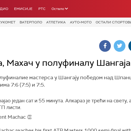
АДИО
ЕМИСИЈЕ
РТС
Остало
РУКОМЕТ
ВАТЕРПОЛО
АТЛЕТИКА
АУТО-МОТО
ОСТАЛИ СПОРТОВ
, Махач у полуфиналу Шангаја
олуфиналие мастерса у Шангају победом над Шпан
а 7:6 (7:5) и 7:5.
рајао један сат и 55 минута. Алкараз је трећи на свету,
ТП листи.
ent Machac 👏
chac reaches his first ATP Masters 1000 semi-final with