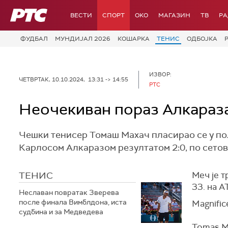
РТС
ВЕСТИ
СПОРТ
OKO
МАГАЗИН
ТВ
Р
ФУДБАЛ
МУНДИЈАЛ 2026
КОШАРКА
ТЕНИС
ОДБОЈКА
ИЗВОР:
ЧЕТВРТАК, 10.10.2024, 13:31 -> 14:55
РТС
Неочекиван пораз Алкараза
Чешки тенисер Томаш Махач пласирао се у п
Карлосом Алкаразом резултатом 2:0, по сетовим
ТЕНИС
Меч је т
33. на А
Неславан повратак Зверева
после финала Вимблдона, иста
Magnific
судбина и за Медведева
Tomas Ma