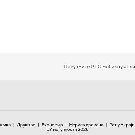
Преузмите РТС мобилну апли
|
|
|
|
оника
Друштво
Економија
Мерила времена
Рат у Украји
ЕУ могућности 2026