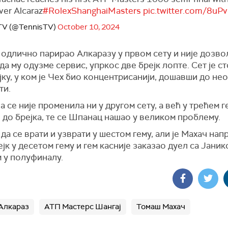
ver Alcaraz
#RolexShanghaiMasters
pic.twitter.com/8uP
 TV (@TennisTV)
October 10, 2024
 одлично парирао Алкаразу у првом сету и није дозв
а му одузме сервис, упркос две брејк лопте. Сет је с
ејку, у ком је Чех био концентрисанији, дошавши до н
ти.
а се није променила ни у другом сету, а већ у трећем 
 до брејка, те се Шпанац нашао у великом проблему.
 да се врати и узврати у шестом гему, али је Махач нап
ејк у десетом гему и гем касније заказао дуел са Јани
 у полуфиналу.
Алкараз
АТП Мастерс Шангај
Томаш Махач