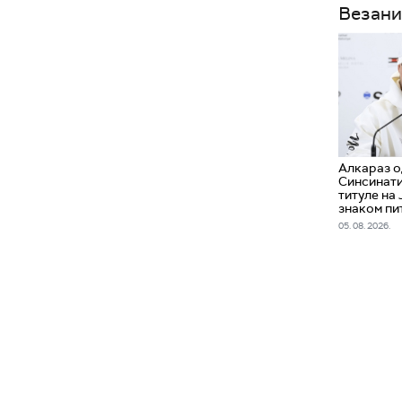
Везани
Алкараз о
Синсинати
титуле на 
знаком пи
05. 08. 2026.