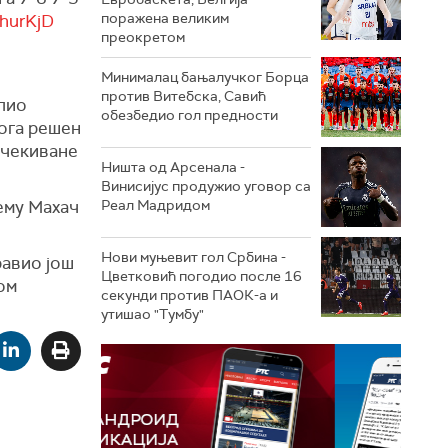
поражена великим
vhurKjD
преокретом
Минималац бањалучког Борца
против Витебска, Савић
олио
обезбедио гол предности
тога решен
еочекиване
Ништа од Арсенала -
Винисијус продужио уговор са
гему Махач
Реал Мадридом
Нови муњевит гол Србина -
равио још
Цветковић погодио после 16
ком
секунди против ПАОК-а и
утишао "Тумбу"