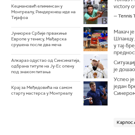
victory o
Кецмановић елиминсан у
Монтреалу, Риндеркнеш иде на
— Tennis
Тијафоа
Махач је
Јуниорке Србије првакиње
Шпанцу д
Европе у тенису, Мађарска
срушена после два меча
у тај-бр
преднос
Алкараз одустао од Синсинатија,
Ситуациј
одбрана титуле на Ју-Ес опену
је дошао
под знаком питања
Успео је
један бр
Крај за Међедовића на самом
Синером
старту мастерса у Монтреалу
Карлос 