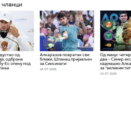
 чланци
дустао од
Алкаразов повратак све
Од минус четир
ја, одбрана
ближи, Шпанац пријављен
два – Синер ек
Ју-Ес опену под
за Синсинати
надмашио Алка
тања
за "великим ти
16. 07. 2026.
13. 07. 2026.