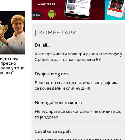
КОМЕНТАРИ
Da, ali...
Како преживети прва три дана катастрофе у
и до плус
Србији, и за шта нас припрема ЕУ
спресно
раза у трци
тулама"
Dvojnik mog oca
Вероватно свако од нас има свог двојника
са којим дели и сличну ДНК
Nemogućnost tusiranja
Не туширате се сваког дана – не стидите се,
то је здраво
Cestitke za uspeh