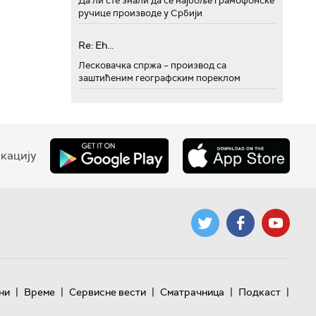
Да ли сте знали да се најбоље грамофонске
ручице производе у Србији
Re: Eh...
Лесковачка спржа – производ са
заштићеним географским пореклом
кацију
|
|
|
|
|
ни
Време
Сервисне вести
Сматрачница
Подкаст