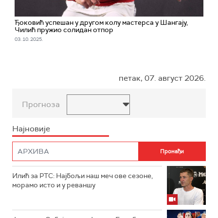
Ђоковић успешан у другом колу мастерса у Шангају,
Чилић пружио солидан отпор
03. 10. 2025.
петак, 07. август 2026.
Прогноза
Најновије
Илић за РТС: Најбољи наш меч ове сезоне,
морамо исто и у реваншу