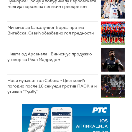
Јуниорке Србије у полуфиналу Евробаскета,
Белгија поражена великим преокретом
Минималац бањалучког Борца против
Витебска, Савић обезбедио гол предности
Ништа од Арсенала - Винисијус продужио
уговор са Реал Мадридом
Нови муњевит гол Србина - Цветковић
погодио после 16 секунди против ПАОК-а и
утишао "Тумбу"