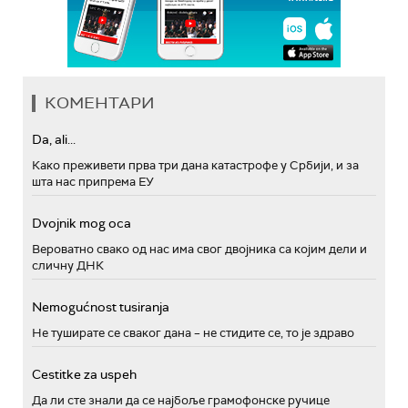
КОМЕНТАРИ
Da, ali...
Како преживети прва три дана катастрофе у Србији, и за
шта нас припрема ЕУ
Dvojnik mog oca
Вероватно свако од нас има свог двојника са којим дели и
сличну ДНК
Nemogućnost tusiranja
Не туширате се сваког дана – не стидите се, то је здраво
Cestitke za uspeh
Да ли сте знали да се најбоље грамофонске ручице