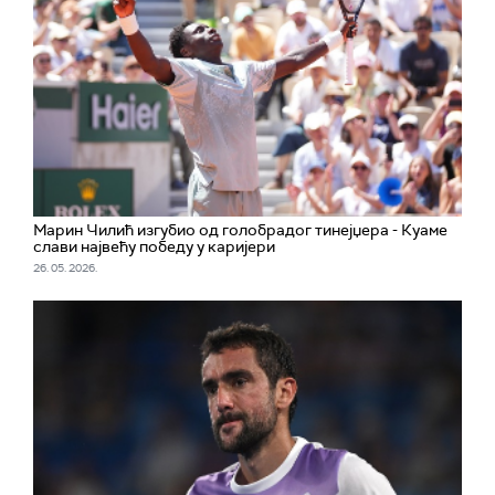
Марин Чилић изгубио од голобрадог тинејџера - Куаме
слави највећу победу у каријери
26. 05. 2026.