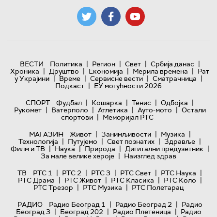
|
|
|
|
ВЕСТИ
Политика
Регион
Свет
Србија данас
|
|
|
|
Хроника
Друштво
Економија
Мерила времена
Рат
|
|
|
|
у Украјини
Време
Сервисне вести
Сматрачница
|
Подкаст
ЕУ могућности 2026
|
|
|
|
СПОРТ
Фудбал
Кошарка
Тенис
Одбојка
|
|
|
|
Рукомет
Ватерполо
Атлетика
Ауто-мото
Остали
|
спортови
Меморијал РТС
|
|
|
МАГАЗИН
Живот
Занимљивости
Музика
|
|
|
|
Технологијa
Путујемо
Свет познатих
Здравље
|
|
|
|
Филм и ТВ
Наука
Природа
Дигитални предузетник
|
За мале велике хероје
Наизглед здрав
|
|
|
|
|
ТВ
РТС 1
РТС 2
РТС 3
РТС Свет
РТС Наука
|
|
|
|
РТС Драма
РТС Живот
РТС Класика
РТС Коло
|
|
РТС Трезор
РТС Музика
РТС Полетарац
|
|
РАДИО
Радио Београд 1
Радио Београд 2
Радио
|
|
|
Београд 3
Београд 202
Радио Плетеница
Радио