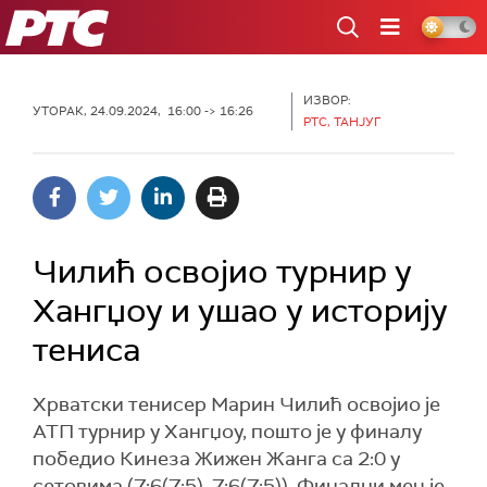
РТС
ИЗВОР:
УТОРАК, 24.09.2024, 16:00 -> 16:26
РТС, ТАНЈУГ
Чилић освојио турнир у
Хангџоу и ушао у историју
тениса
Хрватски тенисер Марин Чилић освојио је
АТП турнир у Хангџоу, пошто је у финалу
победио Кинеза Жижен Жанга са 2:0 у
сетовима (7:6(7:5), 7:6(7:5)). Финални меч је