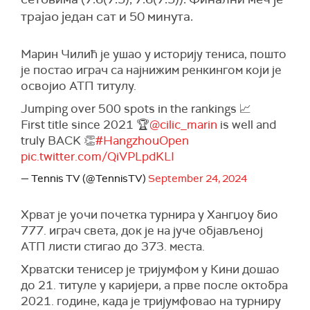
трајао један сат и 50 минута.
Марин Чилић је ушао у историју тениса, пошто
је постао играч са најнижим ренкингом који је
освојио АТП титулу.
Jumping over 500 spots in the rankings 📈
First title since 2021 🏆
@cilic_marin
is well and
truly BACK 👏
#HangzhouOpen
pic.twitter.com/QiVPLpdKLI
— Tennis TV (@TennisTV)
September 24, 2024
Хрват је уочи почетка турнира у Хангџоу био
777. играч света, док је на јуче објављеној
АТП листи стигао до 373. места.
Хрватски тенисер је тријумфом у Кини дошао
до 21. титуле у каријери, а прве после октобра
2021. године, када је тријумфовао на турниру