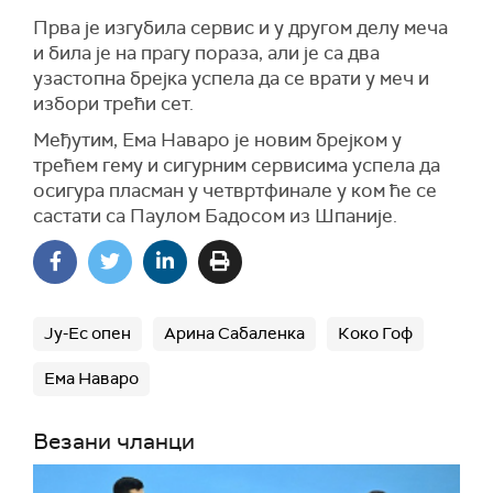
Прва је изгубила сервис и у другом делу меча
и била је на прагу пораза, али је са два
узастопна брејка успела да се врати у меч и
избори трећи сет.
Међутим, Ема Наваро је новим брејком у
трећем гему и сигурним сервисима успела да
осигура пласман у четвртфинале у ком ће се
састати са Паулом Бадосом из Шпаније.
Ју-Ес опен
Арина Сабаленка
Коко Гоф
Ема Наваро
Везани чланци