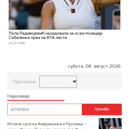
Лола Радивојевић назадовала за осам позиција,
Сабаленка прва на ВТА листи
13. 07. 2026.
субота, 08. август 2026.
Прогноза
Најновије
Испале српска Американка и Рускиња –