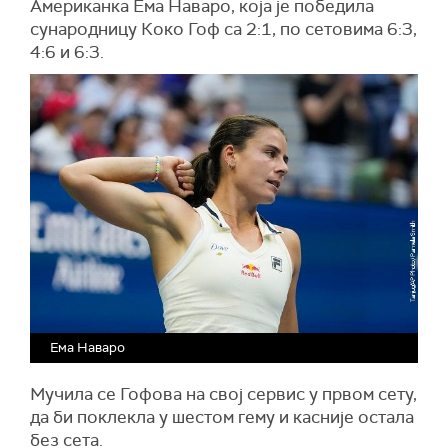
Американка Ема Наваро, која је победила
сународницу Коко Гоф са 2:1, по сетовима 6:3,
4:6 и 6:3.
Ема Наваро
Мучила се Гофова на свој сервис у првом сету,
да би поклекла у шестом гему и касније остала
без сета.