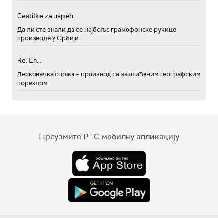
Cestitke za uspeh
Да ли сте знали да се најбоље грамофонске ручице
производе у Србији
Re: Eh...
Лесковачка спржа – производ са заштићеним географским
пореклом
Преузмите РТС мобилну апликацију