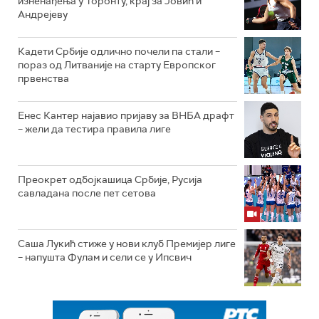
изненађења у Торонту, крај за Јовић и
Андрејеву
Кадети Србије одлично почели па стали –
пораз од Литваније на старту Европског
првенства
Енес Кантер најавио пријаву за ВНБА драфт
– жели да тестира правила лиге
Преокрет одбојкашица Србије, Русија
савладана после пет сетова
Саша Лукић стиже у нови клуб Премијер лиге
– напушта Фулам и сели се у Ипсвич