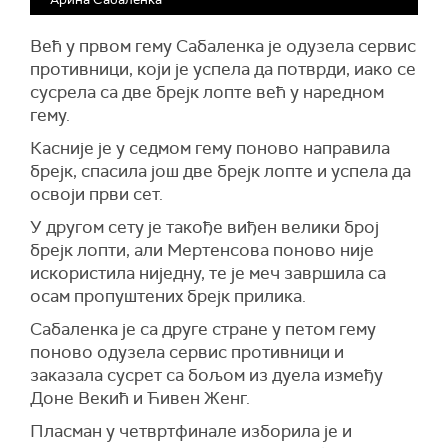
Већ у првом гему Сабаленка је одузела сервис
противници, који је успела да потврди, иако се
сусрела са две брејк лопте већ у наредном
гему.
Касније је у седмом гему поново направила
брејк, спасила још две брејк лопте и успела да
освоји први сет.
У другом сету је такође виђен велики број
брејк лопти, али Мертенсова поново није
искористила ниједну, те је меч завршила са
осам пропуштених брејк прилика.
Сабаленка је са друге стране у петом гему
поново одузела сервис противници и
заказала сусрет са бољом из дуела између
Доне Векић и Ћивен Женг.
Пласман у четвртфинале изборила је и