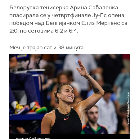
Белоруска тенисерка Арина Сабаленка
пласирала се у четвртфинале Ју-Ес опена
победом над Белгијанком Елиз Мертенс са
2:0, по сетовима 6:2 и 6:4.
Меч је трајао сат и 38 минута.
Арина Сабаленка