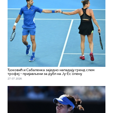
Ђоковић и Сабаленка заједно нападају гренд слем
трофеј – пријављени за дубл на Ју-Ес опену
27. 07. 2026.