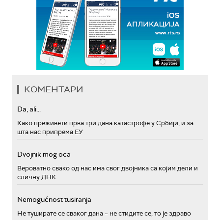
КОМЕНТАРИ
Da, ali...
Како преживети прва три дана катастрофе у Србији, и за
шта нас припрема ЕУ
Dvojnik mog oca
Вероватно свако од нас има свог двојника са којим дели и
сличну ДНК
Nemogućnost tusiranja
Не туширате се сваког дана – не стидите се, то је здраво