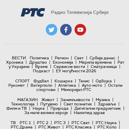
Радио Телевизија Србије
|
|
|
|
ВЕСТИ
Политика
Регион
Свет
Србија данас
|
|
|
|
Хроника
Друштво
Економија
Мерила времена
Рат
|
|
|
|
у Украјини
Време
Сервисне вести
Сматрачница
|
Подкаст
ЕУ могућности 2026
|
|
|
|
СПОРТ
Фудбал
Кошарка
Тенис
Одбојка
|
|
|
|
Рукомет
Ватерполо
Атлетика
Ауто-мото
Остали
|
спортови
Меморијал РТС
|
|
|
МАГАЗИН
Живот
Занимљивости
Музика
|
|
|
|
Технологијa
Путујемо
Свет познатих
Здравље
|
|
|
|
Филм и ТВ
Наука
Природа
Дигитални предузетник
|
За мале велике хероје
Наизглед здрав
|
|
|
|
|
ТВ
РТС 1
РТС 2
РТС 3
РТС Свет
РТС Наука
|
|
|
|
РТС Драма
РТС Живот
РТС Класика
РТС Коло