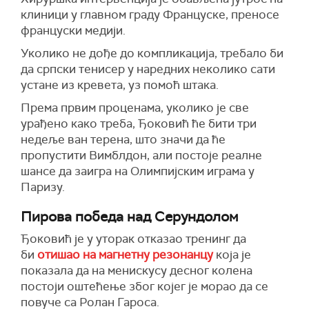
клиници у главном граду Француске, преносе
француски медији.
Уколико не дође до компликација, требало би
да српски тенисер у наредних неколико сати
устане из кревета, уз помоћ штака.
Према првим проценама, уколико је све
урађено како треба, Ђоковић ће бити три
недеље ван терена, што значи да ће
пропустити Вимблдон, али постоје реалне
шансе да заигра на Олимпијским играма у
Паризу.
Пирова победа над Серундолом
Ђоковић је у уторак отказао тренинг да
би
отишао на магнетну резонанцу
која је
показала да на менискусу десног колена
постоји оштећење због којег је морао да се
повуче са Ролан Гароса.