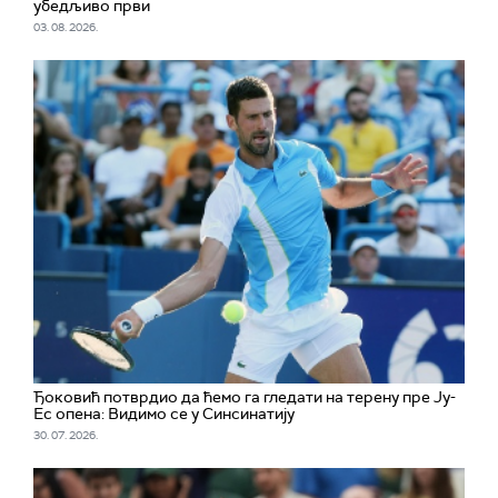
убедљиво први
03. 08. 2026.
Ђоковић потврдио да ћемо га гледати на терену пре Ју-
Ес опена: Видимо се у Синсинатију
30. 07. 2026.