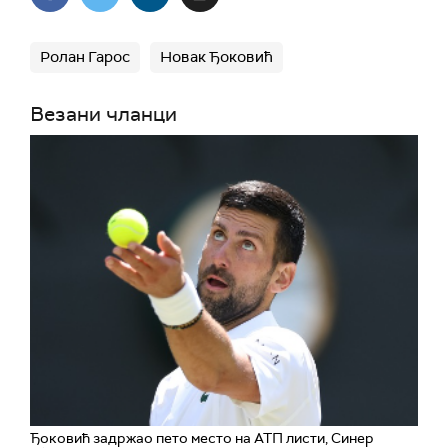
Ролан Гарос
Новак Ђоковић
Везани чланци
Ђоковић задржао пето место на АТП листи, Синер