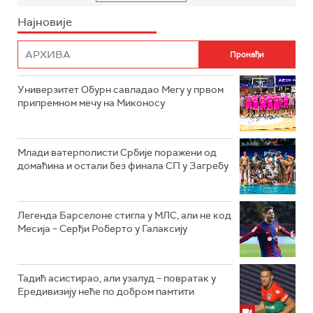
Најновије
Универзитет Обурн савладао Мегу у првом
припремном мечу на Миконосу
Млади ватерполисти Србије поражени од
домаћина и остали без финала СП у Загребу
Легенда Барселоне стигла у МЛС, али не код
Месија – Серђи Роберто у Галаксију
Тадић асистирао, али узалуд – повратак у
Ередивизију неће по добром памтити