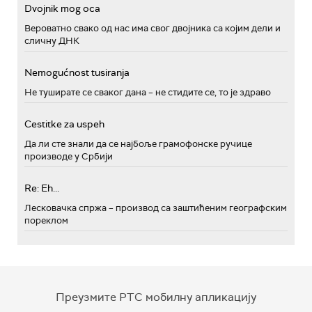
Dvojnik mog oca
Вероватно свако од нас има свог двојника са којим дели и
сличну ДНК
Nemogućnost tusiranja
Не туширате се сваког дана – не стидите се, то је здраво
Cestitke za uspeh
Да ли сте знали да се најбоље грамофонске ручице
производе у Србији
Re: Eh...
Лесковачка спржа – производ са заштићеним географским
пореклом
Преузмите РТС мобилну апликацију