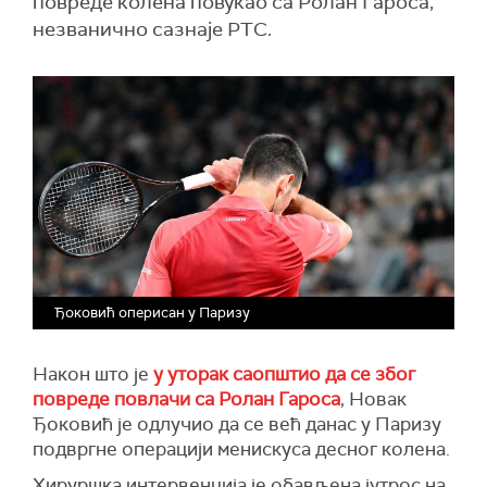
повреде колена повукао са Ролан Гароса,
незванично сазнаје РТС.
Ђоковић оперисан у Паризу
Након што је
у уторак саопштио да се због
повреде повлачи са Ролан Гароса
, Новак
Ђоковић је одлучио да се већ данас у Паризу
подвргне операцији менискуса десног колена.
Хируршка интервенција је обављена јутрос на