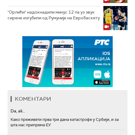
"Орлићи" надокнадили минус 12 па уз звук
сирене изгубили од Румуније на Евробаскету
КОМЕНТАРИ
Da, ali...
Како преживети прва три дана катастрофе у Србији, и за
шта нас припрема ЕУ