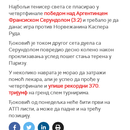
Најбољи тенисер света се пласирао у
четвртфинале
победом над Аргентинцем
Франсиском Серундолом (3:2)
и требало је да
данас игра против Норвежанина Каспера
Руда.
Ђоковић је током другог сета дуела са
Серундолом повредио десно колено након
проклизавања услед лошег стања терена у
Паризу.
У неколико наврата је морао да затражи
помоћ лекара, али је успео да прође у
четвртфинале и
упише рекордни 370.
тријумф
на гренд слем турнирима.
Ђоковић од понедељка неће бити први на
АТП листи, а може да падне и на трећу
позицију.