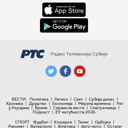
Радио Телевизија Србије
|
|
|
|
ВЕСТИ
Политика
Регион
Свет
Србија данас
|
|
|
|
Хроника
Друштво
Економија
Мерила времена
Рат
|
|
|
|
у Украјини
Време
Сервисне вести
Сматрачница
|
Подкаст
ЕУ могућности 2026
|
|
|
|
СПОРТ
Фудбал
Кошарка
Тенис
Одбојка
|
|
|
|
Рукомет
Ватерполо
Атлетика
Ауто-мото
Остали