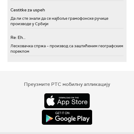
Cestitke za uspeh
Да ли сте знали да се најбоље грамофонске ручице
производе у Србији
Re: Eh...
Лесковачка спржа – производ са заштићеним географским
пореклом
Преузмите РТС мобилну апликацију