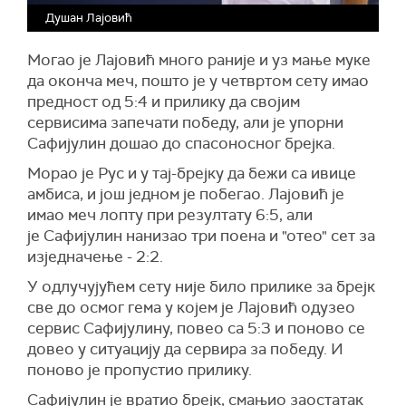
Душан Лајовић
Могао је Лајовић много раније и уз мање муке
да оконча меч, пошто је у четвртом сету имао
предност од 5:4 и прилику да својим
сервисима запечати победу, али је упорни
Сафијулин дошао до спасоносног брејка.
Морао је Рус и у тај-брејку да бежи са ивице
амбиса, и још једном је побегао. Лајовић је
имао меч лопту при резултату 6:5, али
је Сафијулин нанизао три поена и "отео" сет за
изједначење - 2:2.
У одлучујућем сету није било прилике за брејк
све до осмог гема у којем је Лајовић одузео
сервис Сафијулину, повео са 5:3 и поново се
довео у ситуацију да сервира за победу. И
поново је пропустио прилику.
Сафијулин је вратио брејк, смањио заостатак