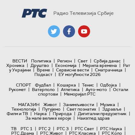
Радио Телевизија Србије
|
|
|
|
ВЕСТИ
Политика
Регион
Свет
Србија данас
|
|
|
|
Хроника
Друштво
Економија
Мерила времена
Рат
|
|
|
|
у Украјини
Време
Сервисне вести
Сматрачница
|
Подкаст
ЕУ могућности 2026
|
|
|
|
СПОРТ
Фудбал
Кошарка
Тенис
Одбојка
|
|
|
|
Рукомет
Ватерполо
Атлетика
Ауто-мото
Остали
|
спортови
Меморијал РТС
|
|
|
МАГАЗИН
Живот
Занимљивости
Музика
|
|
|
|
Технологијa
Путујемо
Свет познатих
Здравље
|
|
|
|
Филм и ТВ
Наука
Природа
Дигитални предузетник
|
За мале велике хероје
Наизглед здрав
|
|
|
|
|
ТВ
РТС 1
РТС 2
РТС 3
РТС Свет
РТС Наука
|
|
|
|
РТС Драма
РТС Живот
РТС Класика
РТС Коло