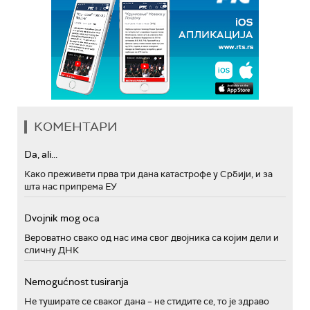
КОМЕНТАРИ
Da, ali...
Како преживети прва три дана катастрофе у Србији, и за
шта нас припрема ЕУ
Dvojnik mog oca
Вероватно свако од нас има свог двојника са којим дели и
сличну ДНК
Nemogućnost tusiranja
Не туширате се сваког дана – не стидите се, то је здраво