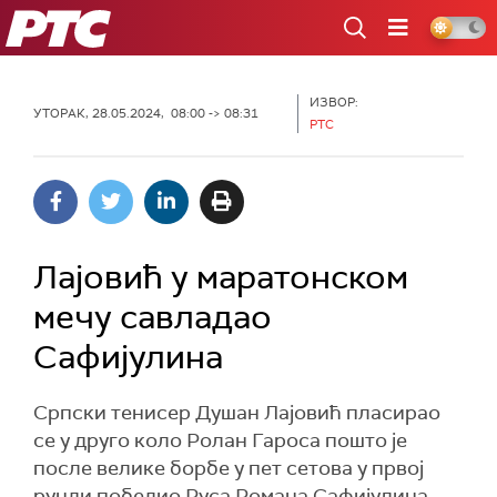
РТС
ИЗВОР:
УТОРАК, 28.05.2024, 08:00 -> 08:31
РТС
Лајовић у маратонском
мечу савладао
Сафијулина
Српски тенисер Душан Лајовић пласирао
се у друго коло Ролан Гароса пошто је
после велике борбе у пет сетова у првој
рунди победио Руса Романа Сафијулина