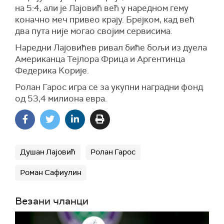
на 5:4, али је Лајовић већ у наредном гему
коначно меч привео крају. Брејком, кад већ
два пута није могао својим сервисима.
Наредни Лајовићев ривал биће бољи из дуела
Американца Тејлора Фрица и Аргентинца
Федерика Корије.
Ролан Гарос игра се за укупни наградни фонд
од 53,4 милиона евра.
Душан Лајовић
Ролан Гарос
Роман Сафиулин
Везани чланци