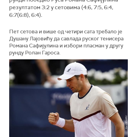
резултатом 3:2 у сетовима (4:6, 7:5, 6:4,
6:7(6:8), 6:4).
Пет сетова и више од четири сата требало је
Душану Лајовићу да савлада руског тенисера
Романа Сафијулина и избори пласман у другу
рунду Ролан Гароса.