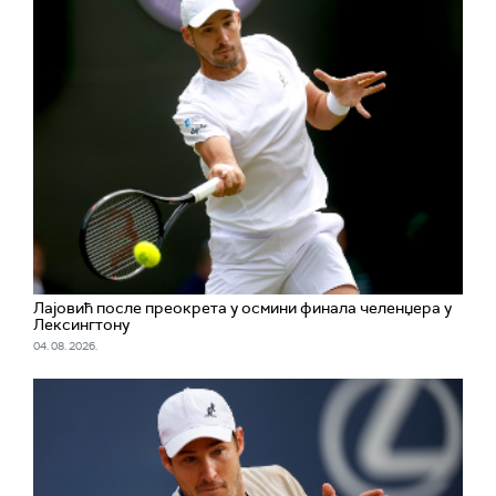
Лајовић после преокрета у осмини финала челенџера у
Лексингтону
04. 08. 2026.