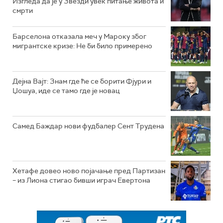
Изгледа да је у Звезди увек питање живота и
смрти
Барселона отказала меч у Мароку због
мигрантске кризе: Не би било примерено
Дејна Вајт: Знам где ће се борити Фјури и
Џошуа, иде се тамо где је новац
Самед Баждар нови фудбалер Сент Трудена
Хетафе довео ново појачање пред Партизан
– из Лиона стигао бивши играч Евертона