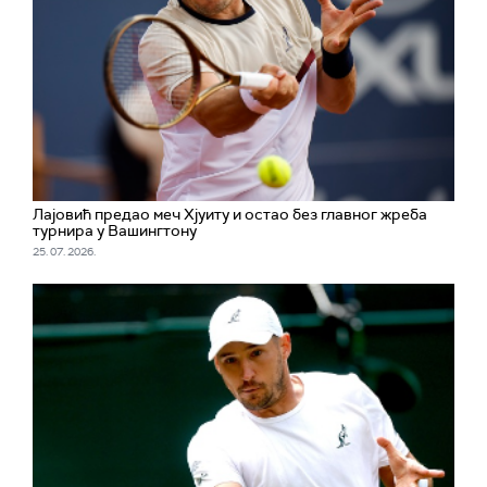
Лајовић предао меч Хјуиту и остао без главног жреба
турнира у Вашингтону
25. 07. 2026.