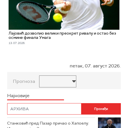
Лајовић дозволио велики преокрет ривалу и остао без
осмине финала Умага
13. 07. 2026.
петак, 07. август 2026.
Прогноза
Најновије
Станковић пред Пазар причао о Хапоелу: