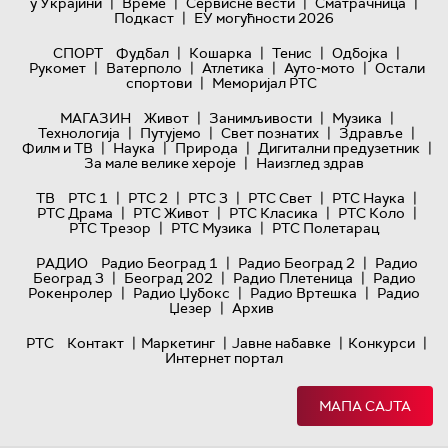
|
|
|
|
у Украјини
Време
Сервисне вести
Сматрачница
|
Подкаст
ЕУ могућности 2026
|
|
|
|
СПОРТ
Фудбал
Кошарка
Тенис
Одбојка
|
|
|
|
Рукомет
Ватерполо
Атлетика
Ауто-мото
Остали
|
спортови
Меморијал РТС
|
|
|
МАГАЗИН
Живот
Занимљивости
Музика
|
|
|
|
Технологијa
Путујемо
Свет познатих
Здравље
|
|
|
|
Филм и ТВ
Наука
Природа
Дигитални предузетник
|
За мале велике хероје
Наизглед здрав
|
|
|
|
|
ТВ
РТС 1
РТС 2
РТС 3
РТС Свет
РТС Наука
|
|
|
|
РТС Драма
РТС Живот
РТС Класика
РТС Коло
|
|
РТС Трезор
РТС Музика
РТС Полетарац
|
|
РАДИО
Радио Београд 1
Радио Београд 2
Радио
|
|
|
Београд 3
Београд 202
Радио Плетеница
Радио
|
|
|
Рокенролер
Радио Џубокс
Радио Вртешка
Радио
|
Џезер
Архив
|
|
|
|
РТС
Контакт
Маркетинг
Јавне набавке
Конкурси
Интернет портал
МАПА САЈТА