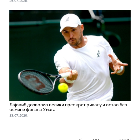
25. 07. 2026.
Лајовић дозволио велики преокрет ривалу и остао без
осмине финала Умага
13. 07. 2026.