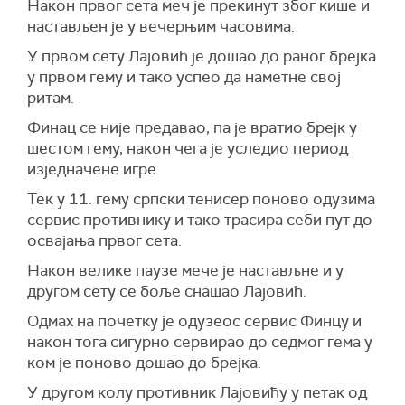
Након првог сета меч је прекинут због кише и
настављен је у вечерњим часовима.
У првом сету Лајовић је дошао до раног брејка
у првом гему и тако успео да наметне свој
ритам.
Финац се није предавао, па је вратио брејк у
шестом гему, након чега је уследио период
изједначене игре.
Тек у 11. гему српски тенисер поново одузима
сервис противнику и тако трасира себи пут до
освајања првог сета.
Након велике паузе мече је настављне и у
другом сету се боље снашао Лајовић.
Одмах на почетку је одузеос сервис Финцу и
након тога сигурно сервирао до седмог гема у
ком је поново дошао до брејка.
У другом колу противник Лајовићу у петак од