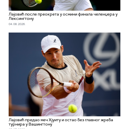
Лајовић после преокрета у осмини финала челенџера у
Лексингтону
04. 08. 2026.
Лајовић предао меч Хјуиту и остао без главног жреба
турнира у Вашингтону