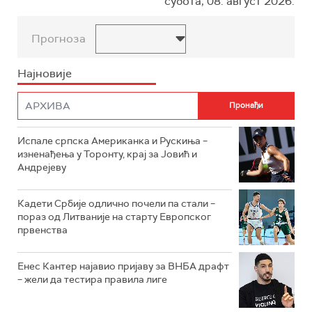
субота, 08. август 2026.
Прогноза
Најновије
Испале српска Американка и Рускиња –
изненађења у Торонту, крај за Јовић и
Андрејеву
Кадети Србије одлично почели па стали –
пораз од Литваније на старту Европског
првенства
Енес Кантер најавио пријаву за ВНБА драфт
– жели да тестира правила лиге