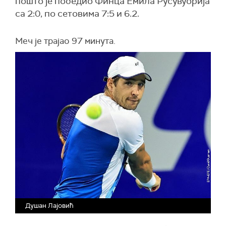
пошто је победио Финца Емила Русувуорија
са 2:0, по сетовима 7:5 и 6.2.
Меч је трајао 97 минута.
Душан Лајовић