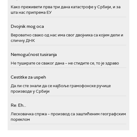
Како преживети прва три дана катастрофе у Србији, и за
шта нас припрема ЕУ
Dvojnik mog oca
Вероватно свако од нас има свог двојника са којим дели и
сличну ДНК
Nemogućnost tusiranja
Не туширате се сваког дана – не стидите се, то је здраво
Cestitke za uspeh
Да ли сте знали да се најбоље грамофонске ручице
производе у Србији
Re: Eh...
Лесковачка спржа – производ са заштићеним географским
пореклом