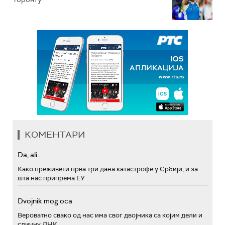
КОМЕНТАРИ
Da, ali...
Како преживети прва три дана катастрофе у Србији, и за
шта нас припрема ЕУ
Dvojnik mog oca
Вероватно свако од нас има свог двојника са којим дели и
сличну ДНК