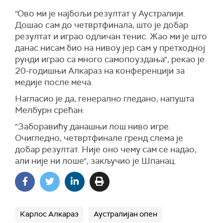
"Ово ми је најбољи резултат у Аустралији.
Дошао сам до четвртфинала, што је добар
резултат и играо одличан тенис. Жао ми је што
данас нисам био на нивоу јер сам у претходној
рунди играо са много самопоуздања", рекао је
20-годишњи Алкараз на конференцији за
медије после меча.
Нагласио је да, генерално гледано, напушта
Мелбурн срећан.
"Заборавићу данашњи лош ниво игре.
Очигледно, четвртфинале гренд слема је
добар резултат. Није оно чему сам се надао,
али није ни лоше", закључио је Шпанац.
Карлос Алкараз
Аустралијан опен