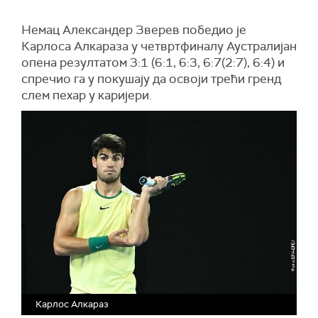
Немац Александер Зверев победио је
Карлоса Алкараза у четвртфиналу Аустралијан
опена резултатом 3:1 (6:1, 6:3, 6:7(2:7), 6:4) и
спречио га у покушају да освоји трећи гренд
слем пехар у каријери.
Карлос Алкараз