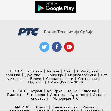
Радио Телевизија Србије
|
|
|
|
ВЕСТИ
Политика
Регион
Свет
Србија данас
|
|
|
|
Хроника
Друштво
Економија
Мерила времена
Рат
|
|
|
|
у Украјини
Време
Сервисне вести
Сматрачница
|
Подкаст
ЕУ могућности 2026
|
|
|
|
СПОРТ
Фудбал
Кошарка
Тенис
Одбојка
|
|
|
|
Рукомет
Ватерполо
Атлетика
Ауто-мото
Остали
|
спортови
Меморијал РТС
|
|
|
МАГАЗИН
Живот
Занимљивости
Музика
|
|
|
|
Технологијa
Путујемо
Свет познатих
Здравље