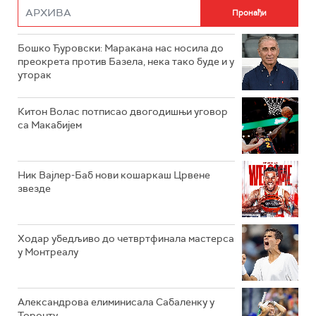
Бошко Ђуровски: Маракана нас носила до
преокрета против Базела, нека тако буде и у
уторак
Китон Волас потписао двогодишњи уговор
са Макабијем
Ник Вајлер-Баб нови кошаркаш Црвене
звезде
Ходар убедљиво до четвртфинала мастерса
у Монтреалу
Александрова елиминисала Сабаленку у
Торонту