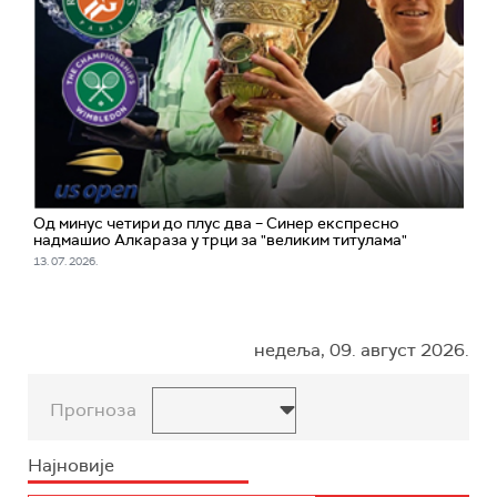
Од минус четири до плус два – Синер експресно
надмашио Алкараза у трци за "великим титулама"
13. 07. 2026.
недеља, 09. август 2026.
Прогноза
Најновије