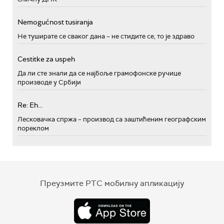
Nemogućnost tusiranja
Не туширате се сваког дана – не стидите се, то је здраво
Cestitke za uspeh
Да ли сте знали да се најбоље грамофонске ручице
производе у Србији
Re: Eh...
Лесковачка спржа – производ са заштићеним географским
пореклом
Преузмите РТС мобилну апликацију