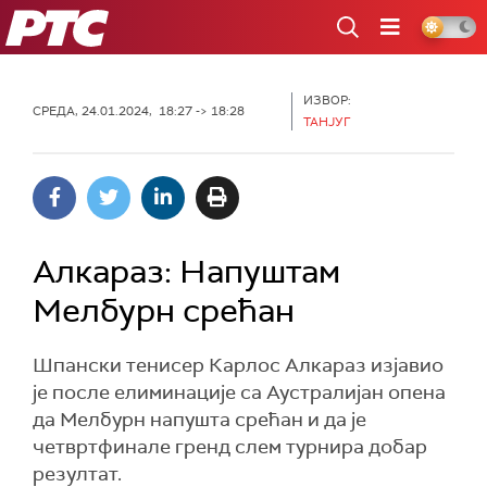
РТС
ИЗВОР:
СРЕДА, 24.01.2024, 18:27 -> 18:28
ТАНЈУГ
Алкараз: Напуштам
Мелбурн срећан
Шпански тенисер Карлос Алкараз изјавио
је после елиминације са Аустралијан опена
да Мелбурн напушта срећан и да је
четвртфинале гренд слем турнира добар
резултат.