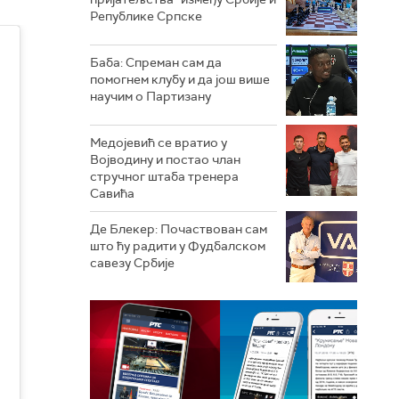
Републике Српске
Баба: Спреман сам да
помогнем клубу и да још више
научим о Партизану
Медојевић се вратио у
Војводину и постао члан
стручног штаба тренера
Савића
Де Блекер: Почаствован сам
што ћу радити у Фудбалском
савезу Србије