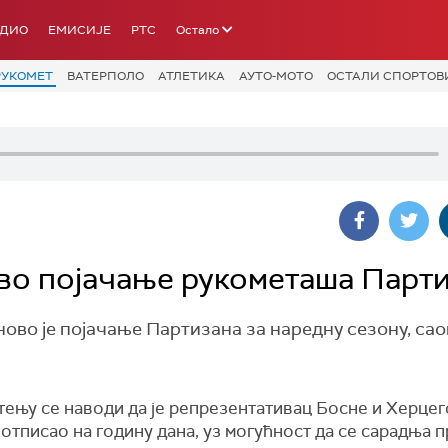
АДИО
ЕМИСИЈЕ
РТС
Остало
РУКОМЕТ
ВАТЕРПОЛО
АТЛЕТИКА
АУТО-МОТО
ОСТАЛИ СПОРТОВ
во појачање рукометаша Парт
во је појачање Партизана за наредну сезону, сао
тењу се наводи да је репрезентативац Босне и Херце
отписао на годину дана, уз могућност да се сарадња 