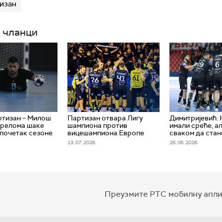
изан
 чланци
ртизан – Милош
Партизан отвара Лигу
Димитријевић:
прелома шаке
шампиона против
имали среће, а
почетак сезоне
вицешампиона Европе
сваком да стан
13. 07. 2026.
26. 06. 2026.
Преузмите РТС мобилну апли