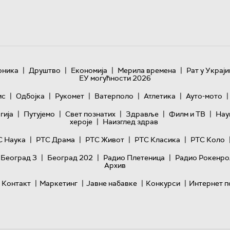
|
|
|
|
оника
Друштво
Економија
Мерила времена
Рат у Украји
ЕУ могућности 2026
|
|
|
|
|
|
ис
Одбојка
Рукомет
Ватерполо
Атлетика
Ауто-мото
|
|
|
|
|
гијa
Путујемо
Свет познатих
Здравље
Филм и ТВ
Нау
|
хероје
Наизглед здрав
|
|
|
|
С Наука
РТС Драма
РТС Живот
РТС Класика
РТС Коло
|
|
|
 Београд 3
Београд 202
Радио Плетеница
Радио Рокенро
Архив
|
|
|
|
Контакт
Маркетинг
Јавне набавке
Конкурси
Интернет п