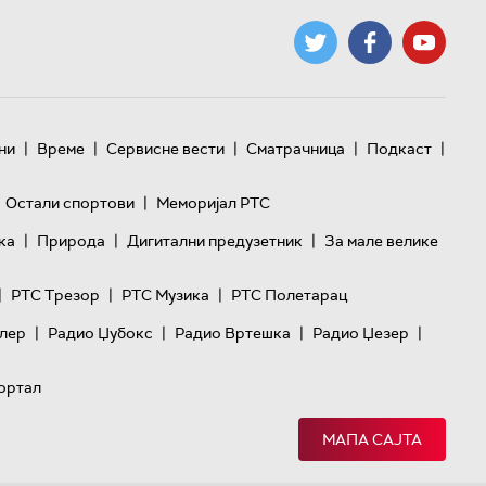
|
|
|
|
|
ни
Време
Сервисне вести
Сматрачница
Подкаст
|
Остали спортови
Меморијал РТС
|
|
|
ка
Природа
Дигитални предузетник
За мале велике
|
|
|
РТС Трезор
РТС Музика
РТС Полетарац
|
|
|
|
лер
Радио Џубокс
Радио Вртешка
Радио Џезер
ортал
МАПА САЈТА