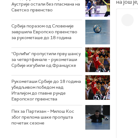
на још ј
Аустрије остали без пласмана на
Светско првенство
Србија поразом од Словеније
завршила Европско првенство
за рукометаше до 18 година
"Орлићи" пропустили прву шансу
за четвртфинале – рукометаши
Србије изгубили од Француске
Рукометаши Србије до 18 година
убедљивом победом над
Италијом до главне рунде
Европског првенства
Пех за Партизан – Милош Кос
због прелома шаке пропушта
почетак сезоне