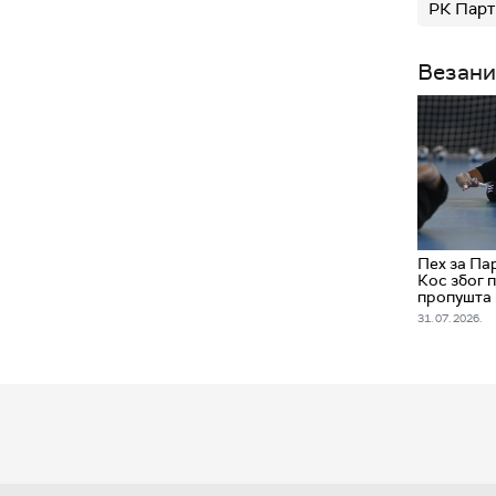
РК Парт
Везани
Пех за Па
Кос због 
пропушта 
31. 07. 2026.