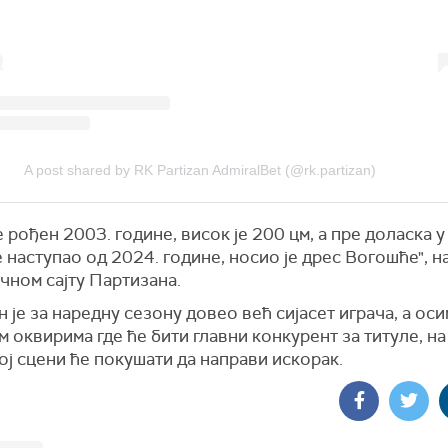
A post shared by RK Partizan AdmiralBet (@rk.partizan)
е рођен 2003. године, висок је 200 цм, а пре доласка у
је наступао од 2024. године, носио је дрес Вогошће", 
чном сајту Партизана.
 је за наредну сезону довео већ сијасет играча, а оси
 оквирима где ће бити главни конкурент за титуле, на
ј сцени ће покушати да направи искорак.