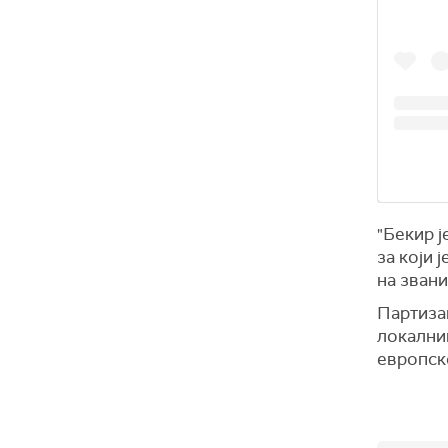
"Бекир ј
за који 
на звани
Партизан
локалним
европско