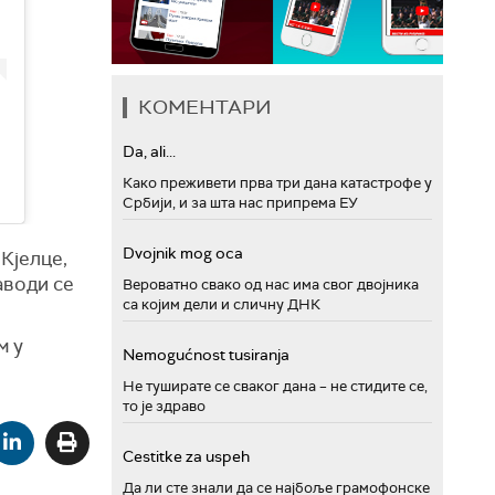
КОМЕНТАРИ
Da, ali...
Како преживети прва три дана катастрофе у
Србији, и за шта нас припрема ЕУ
Dvojnik mog oca
 Кјелце,
наводи се
Вероватно свако од нас има свог двојника
са којим дели и сличну ДНК
м у
Nemogućnost tusiranja
Не туширате се сваког дана – не стидите се,
то је здраво
Cestitke za uspeh
Да ли сте знали да се најбоље грамофонске