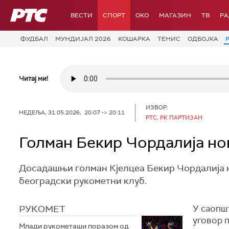
РТС
ВЕСТИ
СПОРТ
OKO
МАГАЗИН
ТВ
Р
ФУДБАЛ
МУНДИЈАЛ 2026
КОШАРКА
ТЕНИС
ОДБОЈКА
Читај ми!
ИЗВОР:
НЕДЕЉА, 31.05.2026, 20:07 -> 20:11
РТС, РК ПАРТИЗАН
Голман Бекир Чордалија но
Досадашњи голман Кјелцеа Бекир Чордалија но
београдски рукометни клуб.
РУКОМЕТ
У саопш
уговор п
Млади рукометаши поразом од