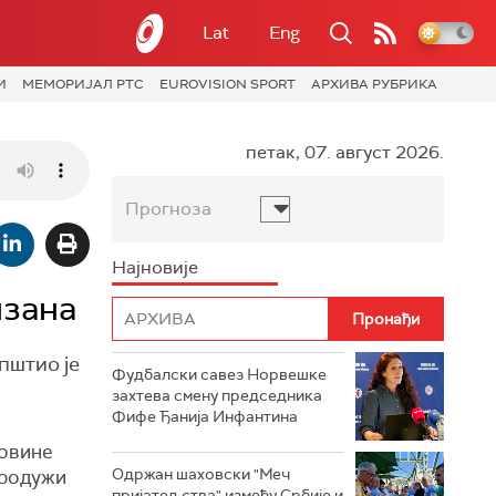
Lat
Eng
И
МЕМОРИЈАЛ РТС
EUROVISION SPORT
АРХИВА РУБРИКА
петак, 07. август 2026.
Прогноза
Најновије
изана
пштио је
Фудбалски савез Норвешке
захтева смену председника
Фифе Ђанија Инфантина
говине
Одржан шаховски "Меч
продужи
пријатељства" између Србије и