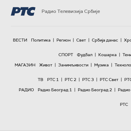
Радио Телевизија Србије
|
|
|
|
ВЕСТИ
Политика
Регион
Свет
Србија данас
Хр
|
|
СПОРТ
Фудбал
Кошарка
Тен
|
|
|
МАГАЗИН
Живот
Занимљивости
Музика
Техноло
|
|
|
|
ТВ
РТС 1
РТС 2
РТС 3
РТС Свет
РТ
|
|
РАДИО
Радио Београд 1
Радио Београд 2
Радио
РТС