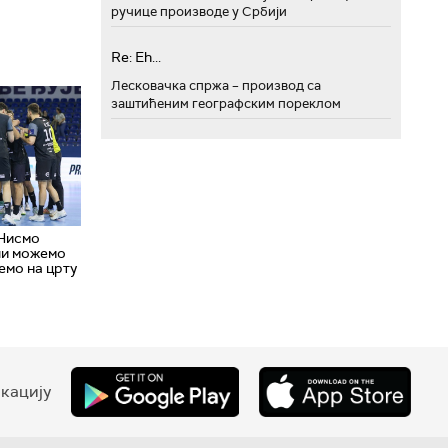
ручице производе у Србији
Re: Eh...
Лесковачка спржа – производ са
заштићеним географским пореклом
 Нисмо
ли можемо
емо на црту
кацију