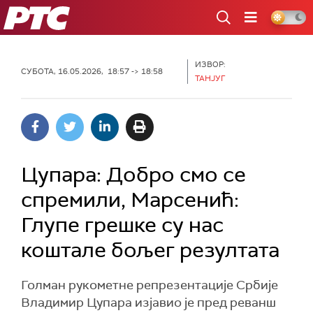
РТС
ИЗВОР:
СУБОТА, 16.05.2026, 18:57 -> 18:58
ТАНЈУГ
Цупара: Добро смо се
спремили, Марсенић:
Глупе грешке су нас
коштале бољег резултата
Голман рукометне репрезентације Србије
Владимир Цупара изјавио је пред реванш