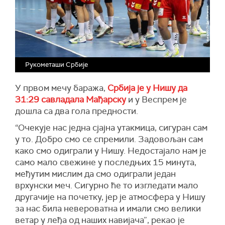
Рукометаши Србије
У првом мечу баража,
Србија је у Нишу да
31:29 савладала Мађарску
и у Веспрем је
дошла са два гола предности.
“Очекује нас једна сјајна утакмица, сигуран сам
у то. Добро смо се спремили. Задовољан сам
како смо одиграли у Нишу. Недостајало нам је
само мало свежине у последњих 15 минута,
међутим мислим да смо одиграли један
врхунски меч. Сигурно ће то изгледати мало
другачије на почетку, јер је атмосфера у Нишу
за нас била невероватна и имали смо велики
ветар у леђа од наших навијача”, рекао је