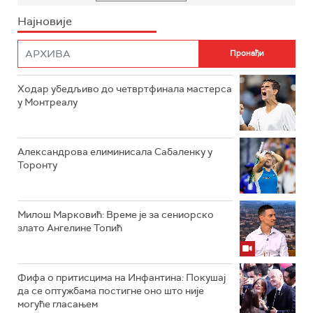
Најновије
Ходар убедљиво до четвртфинала мастерса
у Монтреалу
Александрова елиминисала Сабаленку у
Торонту
Милош Марковић: Време је за сениорско
злато Ангелине Топић
Фифа о притисцима на Инфантина: Покушај
да се оптужбама постигне оно што није
могуће гласањем