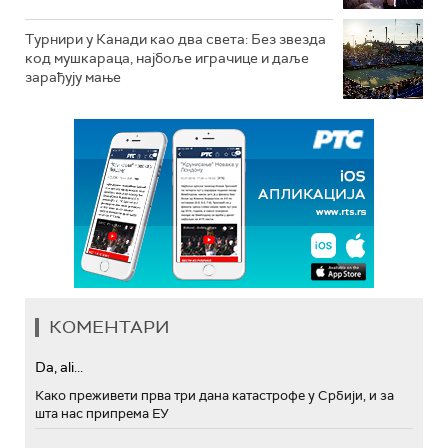
Турнири у Канади као два света: Без звезда
код мушкараца, најбоље играчице и даље
зарађују мање
КОМЕНТАРИ
Da, ali...
Како преживети прва три дана катастрофе у Србији, и за
шта нас припрема ЕУ