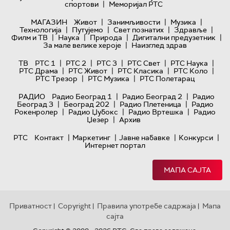
|
спортови
Меморијал РТС
|
|
|
МАГАЗИН
Живот
Занимљивости
Музика
|
|
|
|
Технологијa
Путујемо
Свет познатих
Здравље
|
|
|
|
Филм и ТВ
Наука
Природа
Дигитални предузетник
|
За мале велике хероје
Наизглед здрав
|
|
|
|
|
ТВ
РТС 1
РТС 2
РТС 3
РТС Свет
РТС Наука
|
|
|
|
РТС Драма
РТС Живот
РТС Класика
РТС Коло
|
|
РТС Трезор
РТС Музика
РТС Полетарац
|
|
РАДИО
Радио Београд 1
Радио Београд 2
Радио
|
|
|
Београд 3
Београд 202
Радио Плетеница
Радио
|
|
|
Рокенролер
Радио Џубокс
Радио Вртешка
Радио
|
Џезер
Архив
|
|
|
|
РТС
Контакт
Маркетинг
Јавне набавке
Конкурси
Интернет портал
МАПА САЈТА
Приватност
Copyright
Правила употребе садржаја
Мапа
|
|
|
сајта