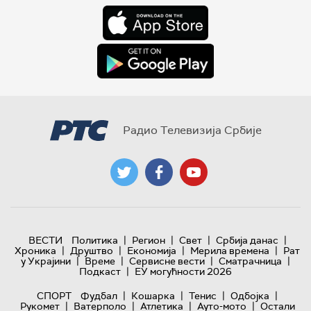
Радио Телевизија Србије
|
|
|
|
ВЕСТИ
Политика
Регион
Свет
Србија данас
|
|
|
|
Хроника
Друштво
Економија
Мерила времена
Рат
|
|
|
|
у Украјини
Време
Сервисне вести
Сматрачница
|
Подкаст
ЕУ могућности 2026
|
|
|
|
СПОРТ
Фудбал
Кошарка
Тенис
Одбојка
|
|
|
|
Рукомет
Ватерполо
Атлетика
Ауто-мото
Остали