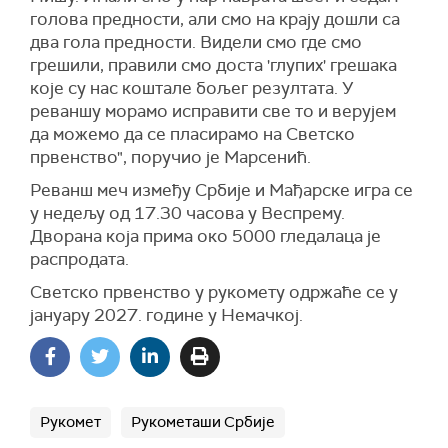
голова предности, али смо на крају дошли са
два гола предности. Видели смо где смо
грешили, правили смо доста 'глупих' грешака
које су нас коштале бољег резултата. У
реваншу морамо исправити све то и верујем
да можемо да се пласирамо на Светско
првенство", поручио је Марсенић.
Реванш меч између Србије и Мађарске игра се
у недељу од 17.30 часова у Веспрему.
Дворана која прима око 5000 гледалаца је
распродата.
Светско првенство у рукомету одржаће се у
јануару 2027. године у Немачкој.
Рукомет
Рукометаши Србије