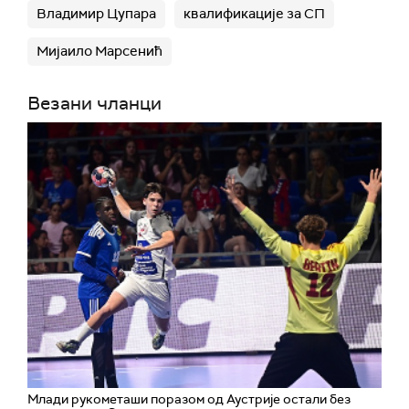
Владимир Цупара
квалификације за СП
Мијаило Марсенић
Везани чланци
Млади рукометаши поразом од Аустрије остали без