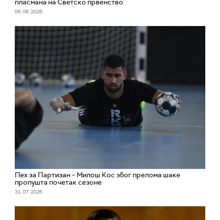
пласмана на Светско првенство
06. 08. 2026.
Пех за Партизан – Милош Кос због прелома шаке
пропушта почетак сезоне
31. 07. 2026.