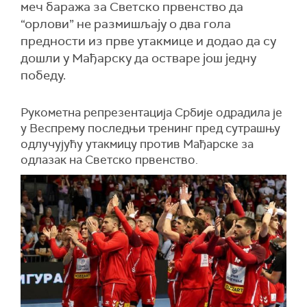
меч баража за Светско првенство да
“орлови” не размишљају о два гола
предности из прве утакмице и додао да су
дошли у Мађарску да остваре још једну
победу.
Рукометна репрезентација Србије одрадила је
у Веспрему последњи тренинг пред сутрашњу
одлучујућу утакмицу против Мађарске за
одлазак на Светско првенство.