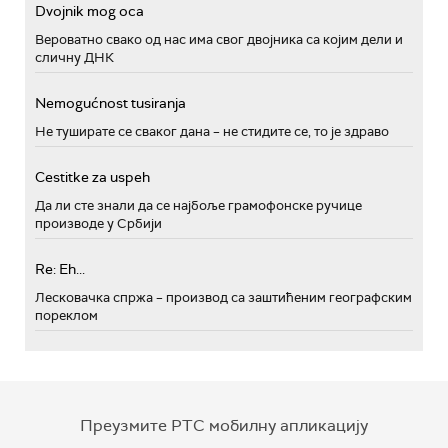
Dvojnik mog oca
Вероватно свако од нас има свог двојника са којим дели и
сличну ДНК
Nemogućnost tusiranja
Не туширате се сваког дана – не стидите се, то је здраво
Cestitke za uspeh
Да ли сте знали да се најбоље грамофонске ручице
производе у Србији
Re: Eh...
Лесковачка спржа – производ са заштићеним географским
пореклом
Преузмите РТС мобилну апликацију