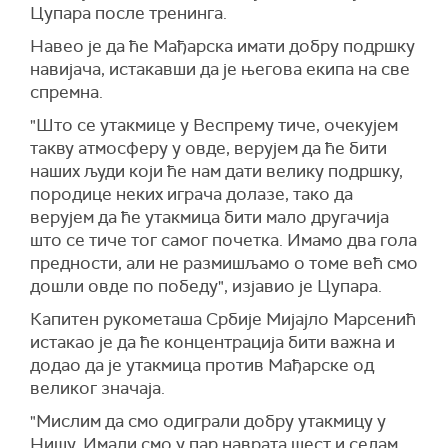
Цупара после тренинга.
Навео је да ће Мађарска имати добру подршку
навијача, истакавши да је његова екипа на све
спремна.
"Што се утакмице у Веспрему тиче, очекујем
такву атмосферу у овде, верујем да ће бити
наших људи који ће нам дати велику подршку,
породице неких играча долазе, тако да
верујем да ће утакмица бити мало другачија
што се тиче тог самог почетка. Имамо два гола
предности, али не размишљамо о томе већ смо
дошли овде по победу", изјавио је Цупара.
Капитен рукометаша Србије Мијајло Марсенић
истакао је да ће концентрација бити важна и
додао да је утакмица против Мађарске од
великог значаја.
"Мислим да смо одиграли добру утакмицу у
Нишу. Имали смо у пар наврата шест и седам