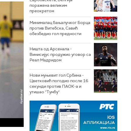
поражена великим
преокретом
Минималац бањалучког Борца
против Витебска, Савић
обезбедио гол предности
Ништа од Арсенала -
Винисијус продужио уговор са
Реал Мадридом
Нови муњевит гол Србина -
Цветковић погодио после 16
секунди против ПАОК-а и
утишао "Тумбу"