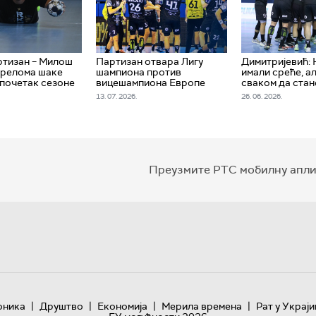
ртизан – Милош
Партизан отвара Лигу
Димитријевић:
прелома шаке
шампиона против
имали среће, а
почетак сезоне
вицешампиона Европе
сваком да стан
13. 07. 2026.
26. 06. 2026.
Преузмите РТС мобилну апли
|
|
|
|
оника
Друштво
Економија
Мерила времена
Рат у Украји