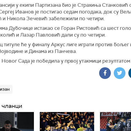
нсији у екипи Партизана био је Страхиња Станковић 
Сергеј Иванов је постигао седам погодака, док су Ве
 и Никола Зечевић забележили по четири.
ма Дубочице истакао се Горан Ристовић са шест голо
колић и Лазар Павловић дали су по четири.
 титуле ће у финалу Аркус лиге играти против бољег 
Војводине и Динама из Панчева.
 Новог Сада је победила у првој утакмици резултатом
изан
 чланци