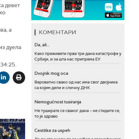
са девет
љко
ва, а
КОМЕНТАРИ
Da, ali...
из дуела
Како преживети прва три дана катастрофе у
Србији, и за шта нас припрема ЕУ
 34:25.
Dvojnik mog oca
Вероватно свако од нас има свог двојника
са којим дели и сличну ДНК
Nemogućnost tusiranja
Не туширате се сваког дана – не стидите се,
то је здраво
Cestitke za uspeh