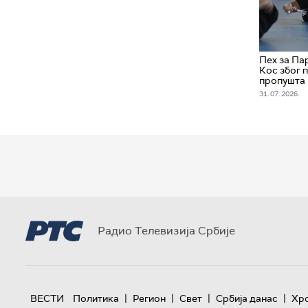
Пех за Па
Кос због 
пропушта 
31. 07. 2026.
Радио Телевизија Србије
|
|
|
|
ВЕСТИ
Политика
Регион
Свет
Србија данас
Хр