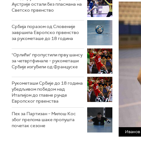
Аустрије остали без пласмана на
Светско првенство
Србија поразом од Словеније
завршила Европско првенство
за рукометаше до 18 година
"Орлићи" пропустили прву шансу
за четвртфинале – рукометаши
Србије изгубили од Француске
Рукометаши Србије до 18 година
убедљивом победом над
Италијом до главне рунде
Европског првенства
Пех за Партизан – Милош Кос
због прелома шаке пропушта
почетак сезоне
Иванов 