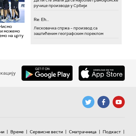
Да ли сте знали да се најбоље грамофонске
ручице производе у Србији
Re: Eh...
 Нисмо
Лесковачка спржа – производ са
ли можемо
заштићеним географским пореклом
емо на црту
кацију
|
|
|
|
|
ни
Време
Сервисне вести
Сматрачница
Подкаст