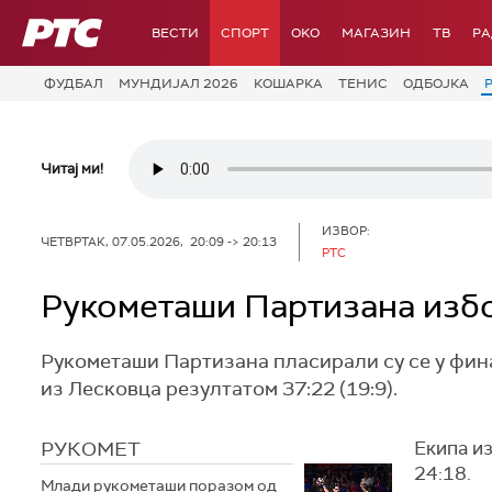
РТС
ВЕСТИ
СПОРТ
OKO
МАГАЗИН
ТВ
Р
ФУДБАЛ
МУНДИЈАЛ 2026
КОШАРКА
ТЕНИС
ОДБОЈКА
Читај ми!
ИЗВОР:
ЧЕТВРТАК, 07.05.2026, 20:09 -> 20:13
РТС
Рукометаши Партизана избо
Рукометаши Партизана пласирали су се у фин
из Лесковца резултатом 37:22 (19:9).
РУКОМЕТ
Екипа из
24:18.
Млади рукометаши поразом од