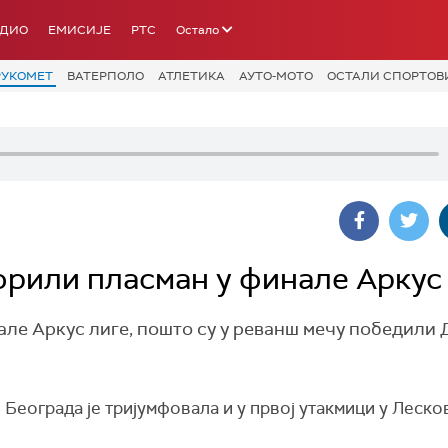
АДИО
ЕМИСИЈЕ
РТС
Остало
РУКОМЕТ
ВАТЕРПОЛО
АТЛЕТИКА
АУТО-МОТО
ОСТАЛИ СПОРТОВ
рили пласман у финале Аркус
але Аркус лиге, пошто су у реванш мечу победили
 Београда је тријумфовала и у првој утакмици у Леско