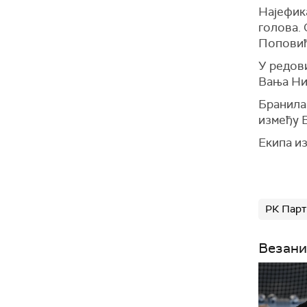
Најефика
голова. 
Поповић
У редови
Вања Ни
Бранилац
између 
Екипа из
РК Парт
Везани