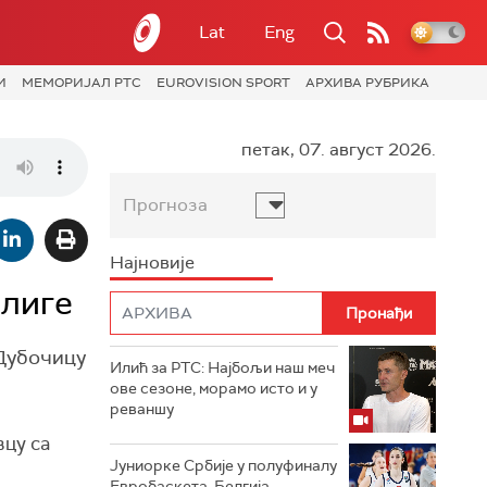
Lat
Eng
И
МЕМОРИЈАЛ РТС
EUROVISION SPORT
АРХИВА РУБРИКА
петак, 07. август 2026.
Прогноза
Најновије
 лиге
 Дубочицу
Илић за РТС: Најбољи наш меч
ове сезоне, морамо исто и у
реваншу
вцу са
Јуниорке Србије у полуфиналу
Евробаскета, Белгија