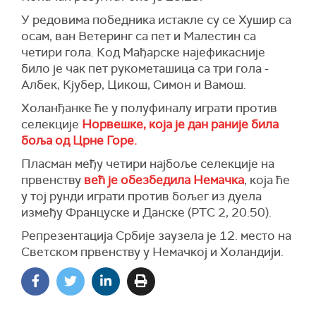
У редовима победника истакле су се Хушир са
осам, ван Ветеринг са пет и Малестин са
четири гола. Код Мађарске најефикасније
било је чак пет рукометашица са три гола -
Албек, Кјубер, Цикош, Симон и Вамош.
Холанђанке ће у полуфиналу играти против
селекције
Норвешке, која је дан раније била
боља од Црне Горе.
Пласман међу четири најбоље селекције на
првенству
већ је обезбедила Немачка
, која ће
у тој рунди играти против бољег из дуела
између Француске и Данске (РТС 2, 20.50).
Репрезентација Србије заузела је 12. место на
Светском првенству у Немачкој и Холандији.