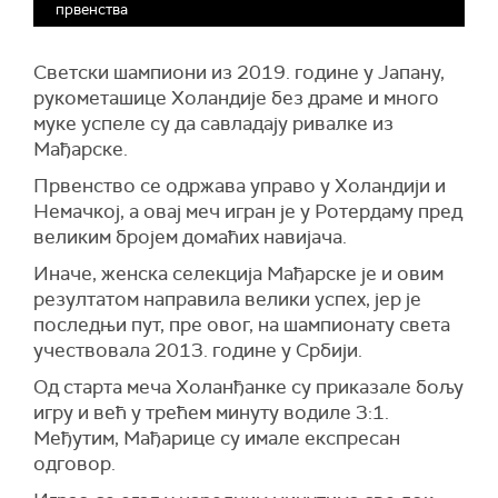
првенства
Светски шампиони из 2019. године у Јапану,
рукометашице Холандије без драме и много
муке успеле су да савладају ривалке из
Мађарске.
Првенство се одржава управо у Холандији и
Немачкој, а овај меч игран је у Ротердаму пред
великим бројем домаћих навијача.
Иначе, женска селекција Мађарске је и овим
резултатом направила велики успех, јер је
последњи пут, пре овог, на шампионату света
учествовала 2013. године у Србији.
Од старта меча Холанђанке су приказале бољу
игру и већ у трећем минуту водиле 3:1.
Међутим, Мађарице су имале експресан
одговор.