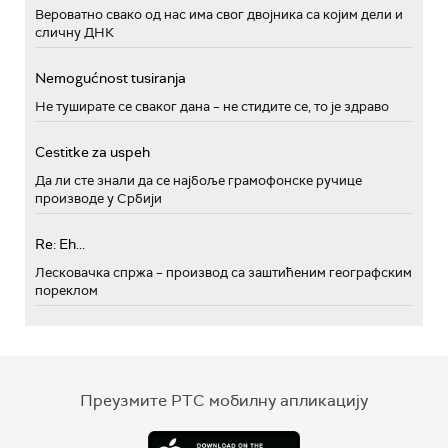
Вероватно свако од нас има свог двојника са којим дели и
сличну ДНК
Nemogućnost tusiranja
Не туширате се сваког дана – не стидите се, то је здраво
Cestitke za uspeh
Да ли сте знали да се најбоље грамофонске ручице
производе у Србији
Re: Eh...
Лесковачка спржа – производ са заштићеним географским
пореклом
Преузмите РТС мобилну апликацију