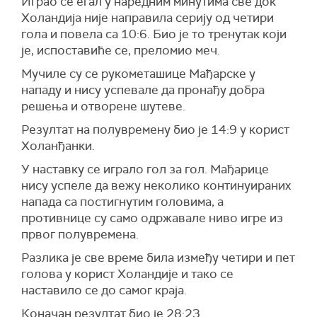
Играо се егал у наредним минутима све док
Холандија није направила серију од четири
гола и повела са 10:6. Био је то тренутак који
је, испоставиће се, преломио меч.
Мучиле су се рукометашице Мађарске у
нападу и нису успевале да пронађу добра
решења и отворене шутеве.
Резултат на полувремену био је 14:9 у корист
Холанђанки.
У наставку се играло гол за гол. Мађарице
нису успеле да вежу неколико континуираних
напада са постигнутим головима, а
противнице су само одржавале ниво игре из
првог полувремена.
Разлика је све време била између четири и пет
голова у корист Холандије и тако се
наставило се до самог краја.
Коначан резултат био је 28:23.