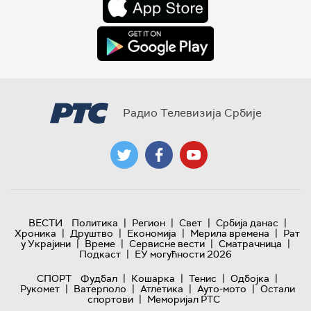
Радио Телевизија Србије
|
|
|
|
ВЕСТИ
Политика
Регион
Свет
Србија данас
|
|
|
|
Хроника
Друштво
Економија
Мерила времена
Рат
|
|
|
|
у Украјини
Време
Сервисне вести
Сматрачница
|
Подкаст
ЕУ могућности 2026
|
|
|
|
СПОРТ
Фудбал
Кошарка
Тенис
Одбојка
|
|
|
|
Рукомет
Ватерполо
Атлетика
Ауто-мото
Остали
|
спортови
Меморијал РТС