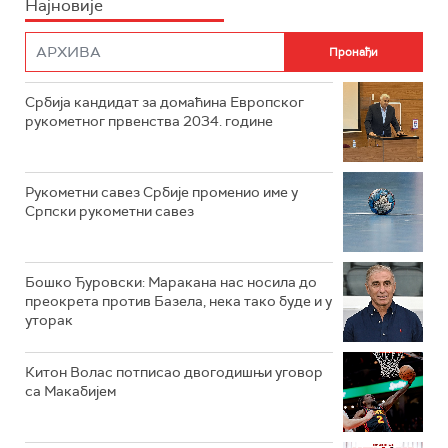
Најновије
Србија кандидат за домаћина Европског
рукометног првенства 2034. године
Рукометни савез Србије променио име у
Српски рукометни савез
Бошко Ђуровски: Маракана нас носила до
преокрета против Базела, нека тако буде и у
уторак
Китон Волас потписао двогодишњи уговор
са Макабијем