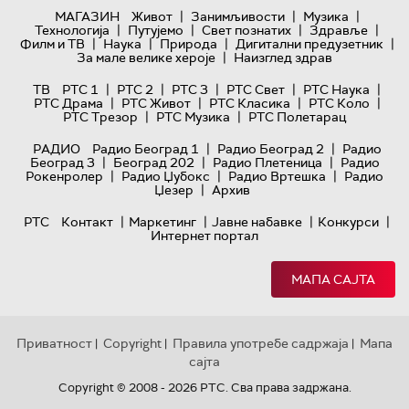
|
|
|
МАГАЗИН
Живот
Занимљивости
Музика
|
|
|
|
Технологијa
Путујемо
Свет познатих
Здравље
|
|
|
|
Филм и ТВ
Наука
Природа
Дигитални предузетник
|
За мале велике хероје
Наизглед здрав
|
|
|
|
|
ТВ
РТС 1
РТС 2
РТС 3
РТС Свет
РТС Наука
|
|
|
|
РТС Драма
РТС Живот
РТС Класика
РТС Коло
|
|
РТС Трезор
РТС Музика
РТС Полетарац
|
|
РАДИО
Радио Београд 1
Радио Београд 2
Радио
|
|
|
Београд 3
Београд 202
Радио Плетеница
Радио
|
|
|
Рокенролер
Радио Џубокс
Радио Вртешка
Радио
|
Џезер
Архив
|
|
|
|
РТС
Контакт
Маркетинг
Јавне набавке
Конкурси
Интернет портал
МАПА САЈТА
Приватност
Copyright
Правила употребе садржаја
Мапа
|
|
|
сајта
Copyright © 2008 - 2026 РТС. Сва права задржана.