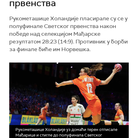
првенства
Рукометашице Холандије пласирале су се у
полуфинале Светског првенства након
победе над селекцијом Мађарске
резултатом 28:23 (14:9). Противник у борби
за финале биће им Норвешка.
Рукометашице Холандије уз домаћи терен отписале
Мађарице и стигле до полуфинала Светског