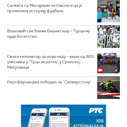
Салвета са Месијевим потписом која је
променила историју фудбала
Влаховић све ближи Бешикташу – Турци му
нуде богатство
Сваки километар за нову наду – више од 800
учесника у "Трци за ретке" у Сремској
Митровици
Раул Фернандез победио на "Силверстону"