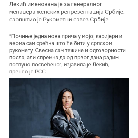
Лекић именована је за генералног
менаџера женских репрезентација Србије,
саопштио је Рукометни савез Србије.
"По­чи­ње јед­на но­ва при­ча у мо­јој ка­ри­је­ри и
ве­о­ма сам срећ­на што ће би­ти у срп­ском
рукомету. Све­сна сам те­жи­не и од­го­вор­но­сти
по­сла, али спрем­на да од пр­вог да­на ра­дим
пот­пу­но по­све­ће­но", изјавила је Лекић,
пренео је РСС.