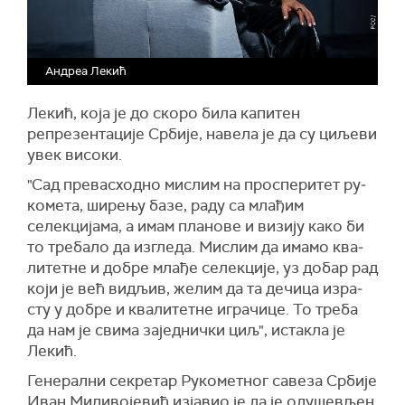
Андреа Лекић
Лекић, која је до скоро била капитен
репрезентације Србије, навела је да су циљеви
увек високи.
"Сад пре­вас­ход­но ми­слим на про­спе­ри­тет ру­
ко­ме­та, ши­ре­њу ба­зе, ра­ду са мла­ђим
селекцијама, а имам пла­но­ве и ви­зи­ју ка­ко би
то тре­ба­ло да из­гле­да. Ми­слим да има­мо ква­
ли­тет­не и до­бре мла­ђе се­лек­ци­је, уз до­бар рад
ко­ји је већ ви­дљив, же­лим да та де­чи­ца из­ра­
сту у до­бре и квалитетне играчице. То тре­ба
да нам је сви­ма за­јед­нич­ки циљ", истакла је
Лекић.
Ге­не­рал­ни се­кре­тар Ру­ко­мет­ног са­ве­за Ср­би­је
Иван Ми­ли­во­је­вић изјавио је да је одушевљен