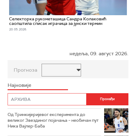
Селекторка рукометашица Сандра Колаковић
саопштила списак играчица за јунски термин
20. 05. 2026.
недеља, 09. август 2026.
Прогноза
Најновије
Од Тринкијеријевог експеримента до
великог Звездиног појачања – необичан пут
Ника Вајлер-Баба