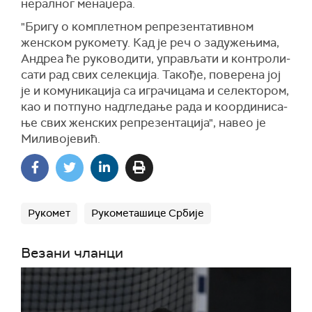
не­рал­ног ме­на­џера.
"Бригу о комплетном репрезентативном
женском рукомету. Кад је реч о за­ду­же­њи­ма,
Андреа ће ру­ко­во­ди­ти, упра­вља­ти и кон­тро­ли­
са­ти рад свих се­лек­ци­ја. Та­ко­ђе, по­ве­ре­на јој
је и комуникација са игра­чи­ца­ма и се­лек­то­ром,
као и потпуно над­гле­да­ње ра­да и ко­ор­ди­ни­са­
ње свих жен­ских ре­пре­зен­та­ци­ја", навео је
Миливојевић.
Рукомет
Рукометашице Србије
Везани чланци