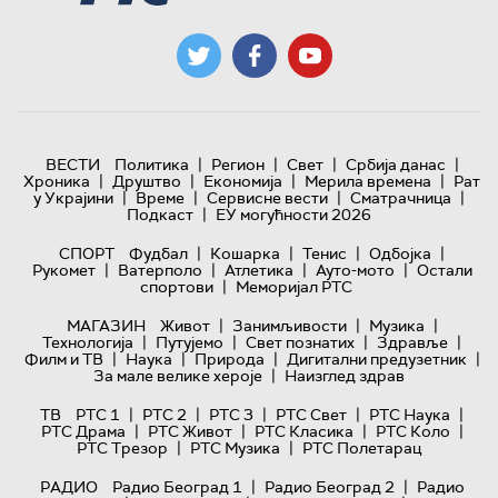
|
|
|
|
ВЕСТИ
Политика
Регион
Свет
Србија данас
|
|
|
|
Хроника
Друштво
Економија
Мерила времена
Рат
|
|
|
|
у Украјини
Време
Сервисне вести
Сматрачница
|
Подкаст
ЕУ могућности 2026
|
|
|
|
СПОРТ
Фудбал
Кошарка
Тенис
Одбојка
|
|
|
|
Рукомет
Ватерполо
Атлетика
Ауто-мото
Остали
|
спортови
Меморијал РТС
|
|
|
МАГАЗИН
Живот
Занимљивости
Музика
|
|
|
|
Технологијa
Путујемо
Свет познатих
Здравље
|
|
|
|
Филм и ТВ
Наука
Природа
Дигитални предузетник
|
За мале велике хероје
Наизглед здрав
|
|
|
|
|
ТВ
РТС 1
РТС 2
РТС 3
РТС Свет
РТС Наука
|
|
|
|
РТС Драма
РТС Живот
РТС Класика
РТС Коло
|
|
РТС Трезор
РТС Музика
РТС Полетарац
|
|
РАДИО
Радио Београд 1
Радио Београд 2
Радио