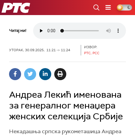
РТС
Читај ми!
ИЗВОР:
УТОРАК, 30.09.2025, 11:21 -> 11:24
РТС, РСС
Андреа Лекић именована
за генералног менаџера
женских селекција Србије
Некадашња српска рукометашица Андреа