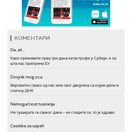
КОМЕНТАРИ
Da, ali...
Како преживети прва три дана катастрофе у Србији, и за
шта нас припрема ЕУ
Dvojnik mog oca
Вероватно свако од нас има свог двојника са којим дели и
сличну ДНК
Nemogućnost tusiranja
Не туширате се сваког дана – не стидите се, то је здраво
Cestitke za uspeh