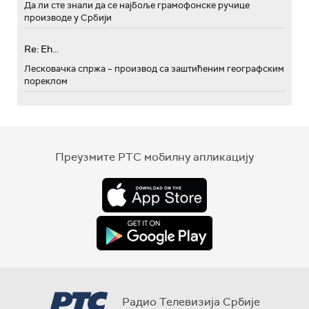
Да ли сте знали да се најбоље грамофонске ручице
производе у Србији
Re: Eh...
Лесковачка спржа – производ са заштићеним географским
пореклом
Преузмите РТС мобилну апликацију
Радио Телевизија Србије