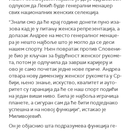
одлуком да Лекић буде генерални менаџер
свих националних женских селекција.
"Зна­ли смо да ће крај го­ди­не до­не­ти пу­но иза­
зо­ва кад је у пи­та­њу жен­ска ре­пре­зен­та­ци­ја, а
до­ла­зак Ан­дрее на ме­сто ге­не­рал­ног ме­на­џе­
ра је не­што нај­бо­ље што је мо­гло да се де­си
на­шем спор­ту. Њен по­вра­так про­тив Сло­ве­ни­
је био је кљу­чан за бу­дућ­ност жен­ског ру­ко­ме­
та, по­том је од­лу­чи­ла да за­вр­ши ка­ри­је­ру и
ово је са­мо по­че­так јед­не но­ве при­че. Ан­дреа
отва­ра но­ву ди­мен­зи­ју жен­ског ру­ко­ме­та у Ср­
би­ји, ње­но зна­ње, ис­ку­ство, ква­ли­тет и ауто­
ри­тет су га­ран­ци­ја да ће се наш спорт по­ди­ћи
на је­дан ви­ши ни­во. Би­ла је нај­бо­ља игра­чи­ца
пла­не­те, а си­гу­ран сам да ће би­ти подједнако
успе­шна и на но­вој функ­ци­ји", истакао је
Миливојевић.
Он је објаснио шта под­ра­зу­ме­ва функ­ци­ја ге­