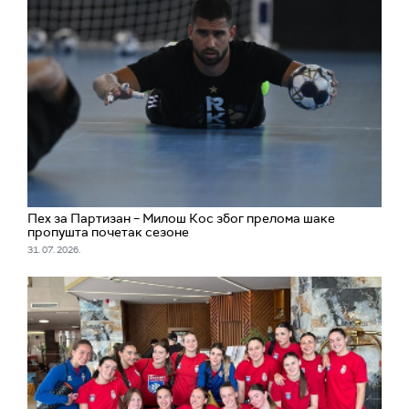
Пех за Партизан – Милош Кос због прелома шаке
пропушта почетак сезоне
31. 07. 2026.