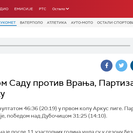
АДИО
ЕМИСИЈЕ
РТС
Остало
РУКОМЕТ
ВАТЕРПОЛО
АТЛЕТИКА
АУТО-МОТО
ОСТАЛИ СПОРТОВ
м Саду против Врања, Партиза
у
татом 46:36 (20:19) у првом колу Аркус лиге. Пар
е, победом над Дубочицом 31:25 (14:10).
а је после 11 узастопних година ушла су у сезону без