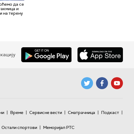
оћемо да се
такмица и
и на терену
кацију
|
|
|
|
|
ни
Време
Сервисне вести
Сматрачница
Подкаст
|
Остали спортови
Меморијал РТС