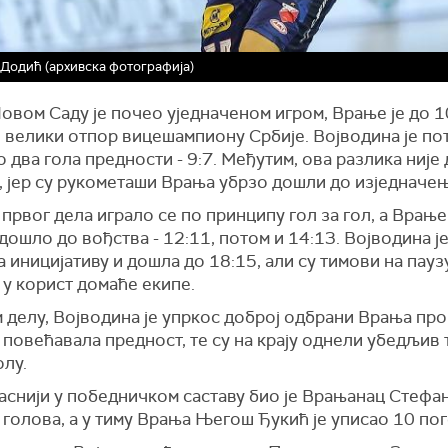
Додић (архивска фотографија)
овом Саду је почео уједначеном игром, Врање је до 1
 велики отпор вицешампиону Србије. Војводина је по
 два гола предности - 9:7. Међутим, ова разлика није 
, јер су рукометаши Врања убрзо дошли до изједначења
 првог дела играло се по принципу гол за гол, а Врање 
дошло до вођства - 12:11, потом и 14:13. Војводина ј
 иницијативу и дошла до 18:15, али су тимови на пау
 у корист домаће екипе.
 делу, Војводина је упркос доброј одбрани Врања пр
повећавала предност, те су на крају однели убедљив 
олу.
аснији у победничком саставу био је Врањанац Стефа
 голова, а у тиму Врања Његош Ђукић је уписао 10 пог