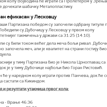
ном колу Војводина ће играти са Пролетером у Зрењан
е дочекати шабачку Металопластику.
ан ефикасан у Лесковцу
аши Партизана победом су започели одбрану титуле 
 Победили су Дубочицу у Лесковцу у првом колу
тетнијег такмичења у држави са 31:25 (14:10).
и су били током већег дела меча бољи ривал. Дубочи
о започела меч, али је квалитет на страни гостију би
 дуела.
снији у тиму Партизана био је Никола Црноглавац са
док је у тиму Дубочице најбољи био Горан Ристовић.
 ће у наредном колу играти против Панчева, док ће с
а састати са Кикиндом.
 и резултати утакмица првог кола:
на - Врање 46:36