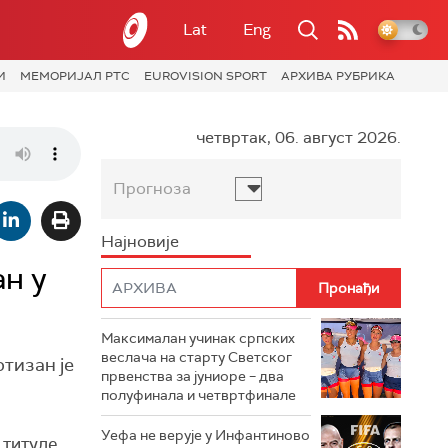
Lat
Eng
И
МЕМОРИЈАЛ РТС
EUROVISION SPORT
АРХИВА РУБРИКА
четвртак, 06. август 2026.
Прогноза
Најновије
н у
Максималан учинак српских
веслача на старту Светског
тизан је
првенства за јуниоре – два
полуфинала и четвртфинале
Уефа не верује у Инфантиново
 титуле