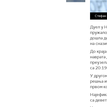
Стефан 
Дуел у Н
пружало
дошла до
на снази
До краја
наврата 
преузела
са 20:19
У другом
решња и 
првом к
Најефик
са девет