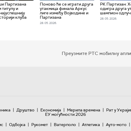
ши Партизана
Поново ће се играти друга
РК Партизан: Х
 титулу и
утакмица финала Аркус
одигра друга у
најуспешнију
лиге између Војводине и
шампион одлуч
сторији клуба
Партизана
28. 05. 2026.
28. 05. 2026.
Преузмите РТС мобилну апли
|
|
|
|
оника
Друштво
Економија
Мерила времена
Рат у Украји
ЕУ могућности 2026
|
|
|
|
|
|
ис
Одбојка
Рукомет
Ватерполо
Атлетика
Ауто-мото