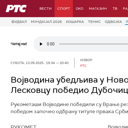
РТС
ВЕСТИ
СПОРТ
OKO
МАГАЗИН
ТВ
Р
ФУДБАЛ
МУНДИЈАЛ 2026
КОШАРКА
ТЕНИС
ОДБОЈКА
Читај ми!
ИЗВОР:
СУБОТА, 13.09.2025, 19:34 -> 20:40
РТС
Војводина убедљива у Ново
Лесковцу победио Дубочиц
Рукометаши Војводине победили су Врање резул
победом започео одбрану титуле првака Србиј
РУКОМЕТ
Војводин