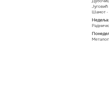
Дубочиц
Југовић
Шамот -
Недеља:
Раднички
Понедељ
Металоп