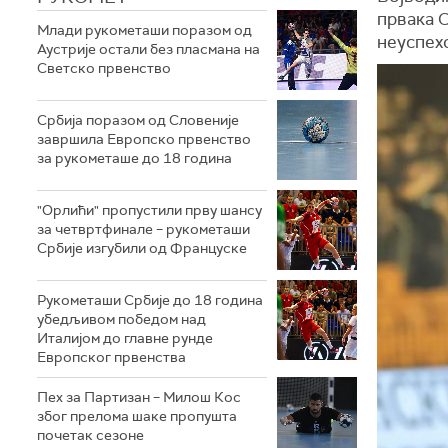
првака С
Млади рукометаши поразом од
неуспех
Аустрије остали без пласмана на
Светско првенство
Србија поразом од Словеније
завршила Европско првенство
за рукометаше до 18 година
"Орлићи" пропустили прву шансу
за четвртфинале – рукометаши
Србије изгубили од Француске
Рукометаши Србије до 18 година
убедљивом победом над
Италијом до главне рунде
Европског првенства
Пех за Партизан – Милош Кос
због прелома шаке пропушта
почетак сезоне