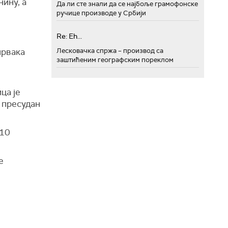
ину, а
Да ли сте знали да се најбоље грамофонске
ручице производе у Србији
Re: Eh...
Лесковачка спржа – производ са
првака
заштићеним географским пореклом
ца је
о пресудан
 10
е