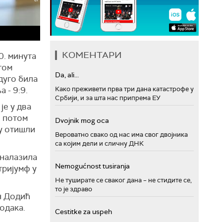
КОМЕНТАРИ
0. минута
том
Da, ali...
дуго била
Како преживети прва три дана катастрофе у
 - 9:9.
Србији, и за шта нас припрема ЕУ
је у два
е потом
Dvojnik mog oca
зу отишли
Вероватно свако од нас има свог двојника
са којим дели и сличну ДНК
оналазила
Nemogućnost tusiranja
тријумф у
Не туширате се сваког дана – не стидите се,
то је здраво
н Додић
одака.
Cestitke za uspeh