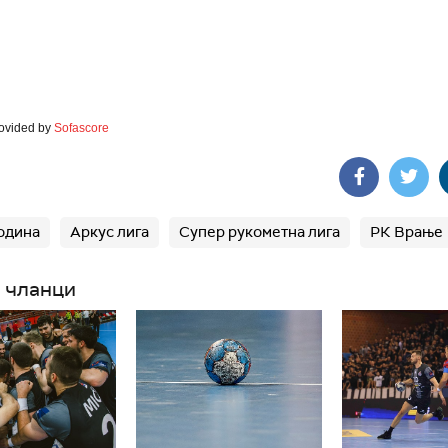
rovided by
Sofascore
одина
Аркус лига
Супер рукометна лига
РК Врање
 чланци