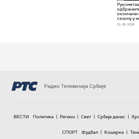
Рукомета
одбранили
окончали 
сезону у и
01. 06. 2026.
Радио Телевизија Србије
|
|
|
|
ВЕСТИ
Политика
Регион
Свет
Србија данас
Хр
|
|
СПОРТ
Фудбал
Кошарка
Тен