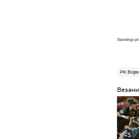
Standings p
РК Војв
Везани