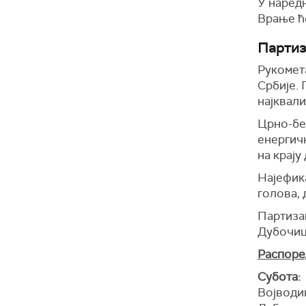
У наред
Врање ћ
Партиз
Рукомет
Србије.
најквали
Црно-бел
енергичн
на крају
Најефика
голова, 
Партизан
Дубочиц
Распоред
Субота:
Војводи