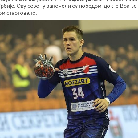
рбије. Ову сезону започели су победом, док је Врање
ом стартовало.