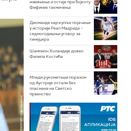
извињење и остаје при бојкоту
Фифиних такмичења
Диоманде најскупље појачање
у историји Реал Мадрида –
седмогодишњи уговор за
тинејџера
Шампион Холандије довео
Филипа Костића
Млади рукометаши поразом
од Аустрије остали без
пласмана на Светско
првенство