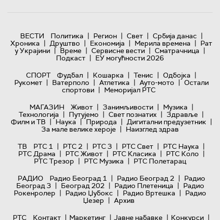
|
|
|
|
ВЕСТИ
Политика
Регион
Свет
Србија данас
|
|
|
|
Хроника
Друштво
Економија
Мерила времена
Рат
|
|
|
|
у Украјини
Време
Сервисне вести
Сматрачница
|
Подкаст
ЕУ могућности 2026
|
|
|
|
СПОРТ
Фудбал
Кошарка
Тенис
Одбојка
|
|
|
|
Рукомет
Ватерполо
Атлетика
Ауто-мото
Остали
|
спортови
Меморијал РТС
|
|
|
МАГАЗИН
Живот
Занимљивости
Музика
|
|
|
|
Технологијa
Путујемо
Свет познатих
Здравље
|
|
|
|
Филм и ТВ
Наука
Природа
Дигитални предузетник
|
За мале велике хероје
Наизглед здрав
|
|
|
|
|
ТВ
РТС 1
РТС 2
РТС 3
РТС Свет
РТС Наука
|
|
|
|
РТС Драма
РТС Живот
РТС Класика
РТС Коло
|
|
РТС Трезор
РТС Музика
РТС Полетарац
|
|
РАДИО
Радио Београд 1
Радио Београд 2
Радио
|
|
|
Београд 3
Београд 202
Радио Плетеница
Радио
|
|
|
Рокенролер
Радио Џубокс
Радио Вртешка
Радио
|
Џезер
Архив
|
|
|
|
РТС
Контакт
Маркетинг
Јавне набавке
Конкурси