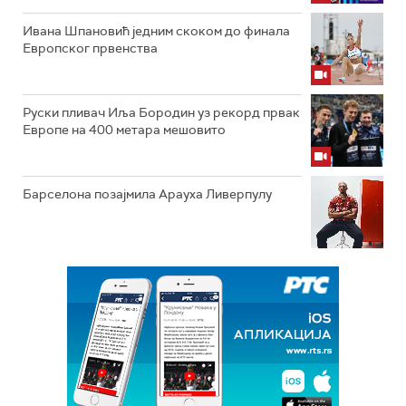
Ивана Шпановић једним скоком до финала
Европског првенства
Руски пливач Иља Бородин уз рекорд првак
Европе на 400 метара мешовито
Барселона позајмила Арауха Ливерпулу