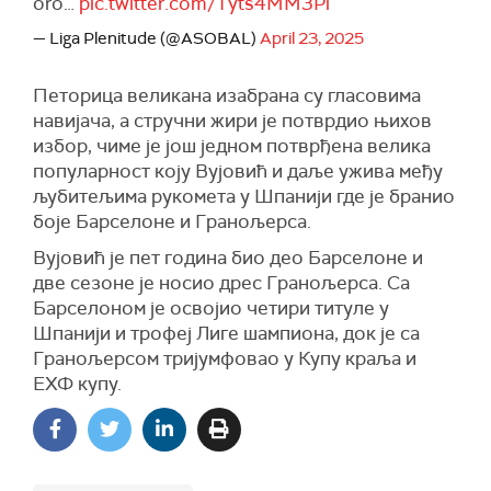
oro…
pic.twitter.com/Tyts4MM3Pi
— Liga Plenitude (@ASOBAL)
April 23, 2025
Петорица великана изабрана су гласовима
навијача, а стручни жири је потврдио њихов
избор, чиме је још једном потврђена велика
популарност коју Вујовић и даље ужива међу
љубитељима рукомета у Шпанији где је бранио
боје Барселоне и Гранољерса.
Вујовић је пет година био део Барселоне и
две сезоне је носио дрес Гранољерса. Са
Барселоном је освојио четири титуле у
Шпанији и трофеј Лиге шампиона, док је са
Гранољерсом тријумфовао у Купу краља и
ЕХФ купу.