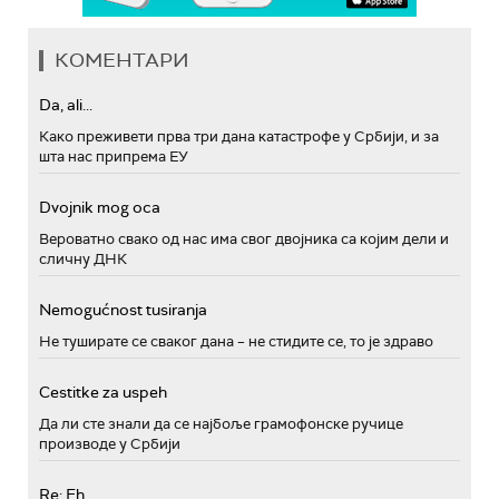
КОМЕНТАРИ
Da, ali...
Како преживети прва три дана катастрофе у Србији, и за
шта нас припрема ЕУ
Dvojnik mog oca
Вероватно свако од нас има свог двојника са којим дели и
сличну ДНК
Nemogućnost tusiranja
Не туширате се сваког дана – не стидите се, то је здраво
Cestitke za uspeh
Да ли сте знали да се најбоље грамофонске ручице
производе у Србији
Re: Eh...