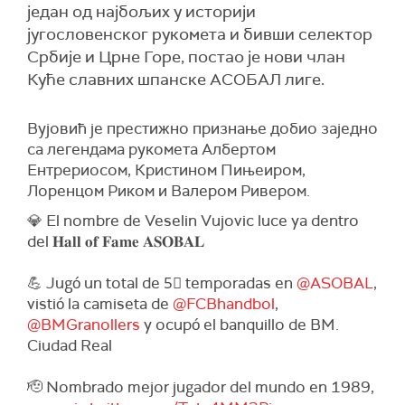
један од најбољих у историји
југословенског рукомета и бивши селектор
Србије и Црне Горе, постао је нови члан
Куће славних шпанске АСОБАЛ лиге.
Вујовић је престижно признање добио заједно
са легендама рукомета Албертом
Ентрериосом, Кристином Пињеиром,
Лоренцом Риком и Валером Ривером.
💎 El nombre de Veselin Vujovic luce ya dentro
del 𝐇𝐚𝐥𝐥 𝐨𝐟 𝐅𝐚𝐦𝐞 𝐀𝐒𝐎𝐁𝐀𝐋
💪 Jugó un total de 5⃣ temporadas en
@ASOBAL
,
vistió la camiseta de
@FCBhandbol
,
@BMGranollers
y ocupó el banquillo de BM.
Ciudad Real
🫡 Nombrado mejor jugador del mundo en 1989,