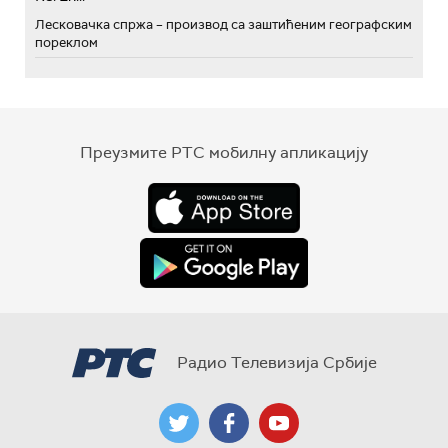
Лесковачка спржа – производ са заштићеним географским
пореклом
Преузмите РТС мобилну апликацију
Радио Телевизија Србије