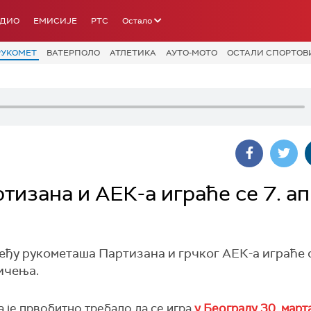
АДИО
ЕМИСИЈЕ
РТС
Остало
РУКОМЕТ
ВАТЕРПОЛО
АТЛЕТИКА
АУТО-МОТО
ОСТАЛИ СПОРТОВ
изана и АЕК-а играће се 7. а
ђу рукометаша Партизана и грчког АЕК-а играће с
мичења.
 је првобитно требало да се игра
у Београду 30. марта