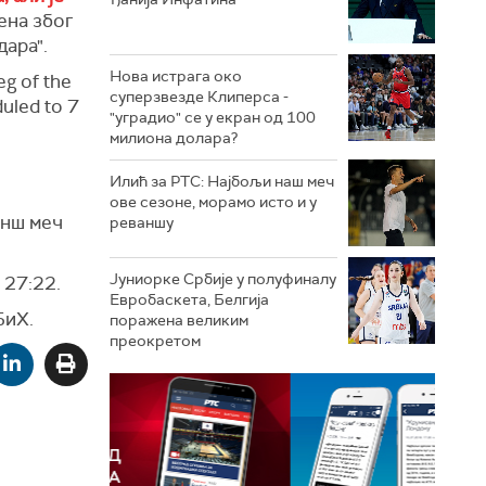
ена због
дара".
Нова истрага око
eg of the
суперзвезде Клиперса -
duled to 7
"уградио" се у екран од 100
милиона долара?
Илић за РТС: Најбољи наш меч
ове сезоне, морамо исто и у
анш меч
реваншу
Јуниорке Србије у полуфиналу
 27:22.
Евробаскета, Белгија
БиХ.
поражена великим
преокретом