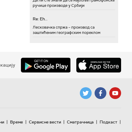
Да ли сте знали да се најбоље грамофонске
ручице производе у Србији
Re: Eh...
Лесковачка спржа – производ са
заштићеним географским пореклом
кацију
|
|
|
|
|
ни
Време
Сервисне вести
Сматрачница
Подкаст