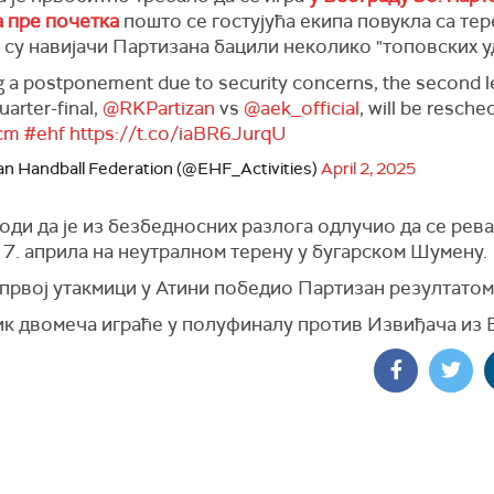
а пре почетка
пошто се гостујућа екипа повукла са тер
 су навијачи Партизана бацили неколико "топовских у
g a postponement due to security concerns, the second l
uarter-final,
@RKPartizan
vs
@aek_official
, will be resche
cm
#ehf
https://t.co/iaBR6JurqU
n Handball Federation (@EHF_Activities)
April 2, 2025
оди да је из безбедносних разлога одлучио да се рев
 7. априла на неутралном терену у бугарском Шумену.
 првој утакмици у Атини победио Партизан резултатом
к двомеча играће у полуфиналу против Извиђача из 