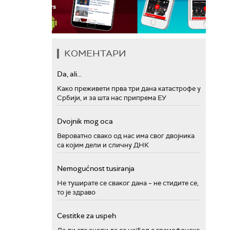
КОМЕНТАРИ
Da, ali...
Како преживети прва три дана катастрофе у
Србији, и за шта нас припрема ЕУ
Dvojnik mog oca
Вероватно свако од нас има свог двојника
са којим дели и сличну ДНК
Nemogućnost tusiranja
Не туширате се сваког дана – не стидите се,
то је здраво
Cestitke za uspeh