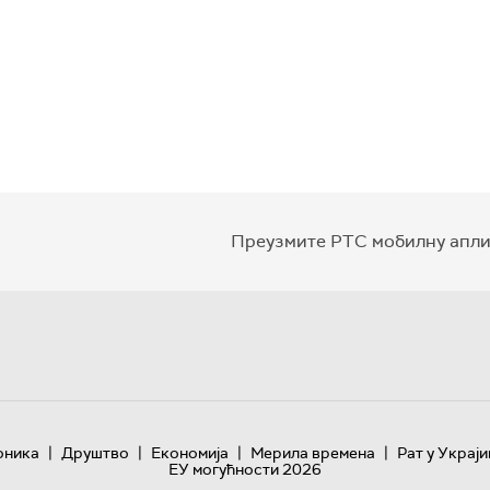
Преузмите РТС мобилну апли
|
|
|
|
оника
Друштво
Економија
Мерила времена
Рат у Украји
ЕУ могућности 2026