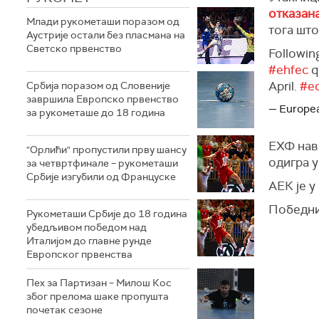
отказан
Млади рукометаши поразом од
тога што
Аустрије остали без пласмана на
Светско првенство
Followin
#ehfec
q
April.
#e
Србија поразом од Словеније
завршила Европско првенство
— Europea
за рукометаше до 18 година
ЕХФ нав
"Орлићи" пропустили прву шансу
одигра у
за четвртфинале – рукометаши
Србије изгубили од Француске
АЕК је у
Победни
Рукометаши Србије до 18 година
убедљивом победом над
Италијом до главне рунде
Европског првенства
Пех за Партизан – Милош Кос
због прелома шаке пропушта
почетак сезоне