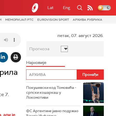
Lat
Eng
И
МЕМОРИЈАЛ РТС
EUROVISION SPORT
АРХИВА РУБРИКА
петак, 07. август 2026.
Прогноза
Најновије
прила
Покушевски код Томовића -
српски кошаркаш у
е 7.
Локомотиви
ФС Аргентине јавно подржао
, али је
Ђанија Инфатина