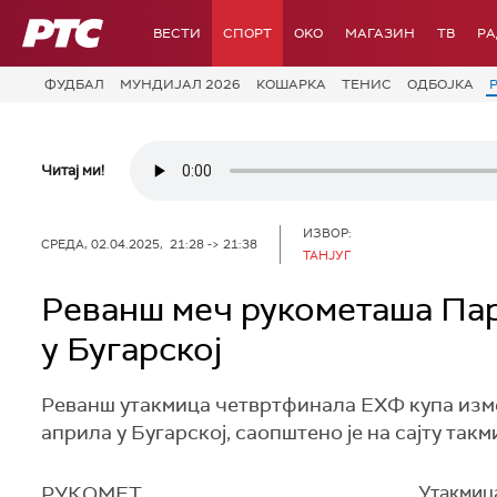
РТС
ВЕСТИ
СПОРТ
OKO
МАГАЗИН
ТВ
Р
ФУДБАЛ
МУНДИЈАЛ 2026
КОШАРКА
ТЕНИС
ОДБОЈКА
Читај ми!
ИЗВОР:
СРЕДА, 02.04.2025, 21:28 -> 21:38
ТАНЈУГ
Реванш меч рукометаша Парт
у Бугарској
Реванш утакмица четвртфинала ЕХФ купа изме
априла у Бугарској, саопштено је на сајту так
РУКОМЕТ
Утакмица