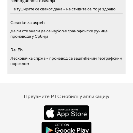
Nemogućnost tusiranja
Не туширате се сваког дана – не стидите се, то је здраво
Cestitke za uspeh
Да ли сте знали да се најбоље грамофонске ручице
производе у Србији
Re: Eh...
Лесковачка спржа – производ са заштићеним географским
пореклом
Преузмите РТС мобилну апликацију