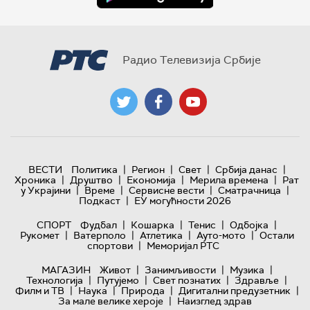
Радио Телевизија Србије
|
|
|
|
ВЕСТИ
Политика
Регион
Свет
Србија данас
|
|
|
|
Хроника
Друштво
Економија
Мерила времена
Рат
|
|
|
|
у Украјини
Време
Сервисне вести
Сматрачница
|
Подкаст
ЕУ могућности 2026
|
|
|
|
СПОРТ
Фудбал
Кошарка
Тенис
Одбојка
|
|
|
|
Рукомет
Ватерполо
Атлетика
Ауто-мото
Остали
|
спортови
Меморијал РТС
|
|
|
МАГАЗИН
Живот
Занимљивости
Музика
|
|
|
|
Технологијa
Путујемо
Свет познатих
Здравље
|
|
|
|
Филм и ТВ
Наука
Природа
Дигитални предузетник
|
За мале велике хероје
Наизглед здрав