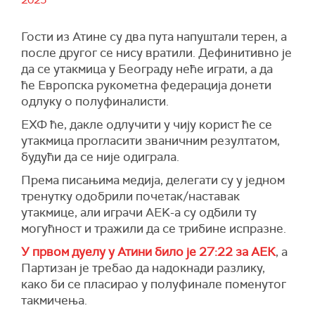
2025
Гости из Атине су два пута напуштали терен, а
после другог се нису вратили. Дефинитивно је
да се утакмица у Београду неће играти, а да
ће Европска рукометна федерација донети
одлуку о полуфиналисти.
ЕХФ ће, дакле одлучити у чију корист ће се
утакмица прогласити званичним резултатом,
будући да се није одиграла.
Према писањима медија, делегати су у једном
тренутку одобрили почетак/наставак
утакмице, али играчи АЕK-а су одбили ту
могућност и тражили да се трибине испразне.
У првом дуелу у Атини било је 27:22 за АЕК
, а
Партизан је требао да надокнади разлику,
како би се пласирао у полуфинале поменутог
такмичења.