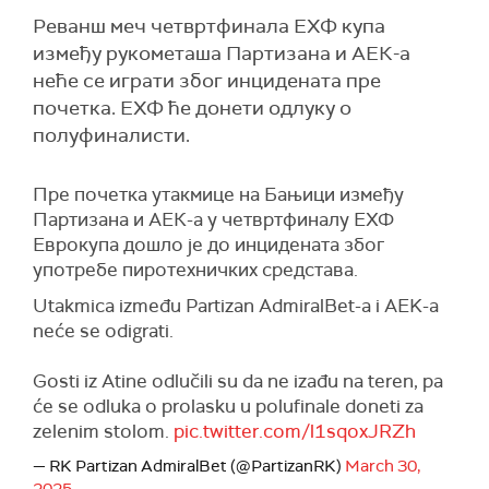
Реванш меч четвртфинала ЕХФ купа
између рукометаша Партизана и АЕК-а
неће се играти због инцидената пре
почетка. ЕХФ ће донети одлуку о
полуфиналисти.
Пре почетка утакмице на Бањици између
Партизана и АЕК-а у четвртфиналу ЕХФ
Еврокупа дошло је до инцидената због
употребе пиротехничких средстава.
Utakmica između Partizan AdmiralBet-a i AEK-a
neće se odigrati.
Gosti iz Atine odlučili su da ne izađu na teren, pa
će se odluka o prolasku u polufinale doneti za
zelenim stolom.
pic.twitter.com/l1sqoxJRZh
— RK Partizan AdmiralBet (@PartizanRK)
March 30,