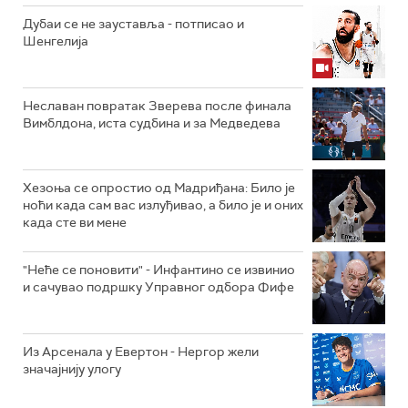
Дубаи се не зауставља - потписао и
Шенгелија
Неславан повратак Зверева после финала
Вимблдона, иста судбина и за Медведева
Хезоња се опростио од Мадриђана: Било је
ноћи када сам вас излуђивао, а било је и оних
када сте ви мене
"Неће се поновити" - Инфантино се извинио
и сачувао подршку Управног одбора Фифе
Из Арсенала у Евертон - Нергор жели
значајнију улогу