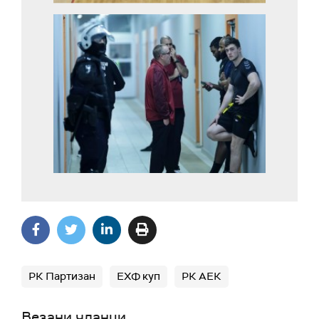
РК Партизан
ЕХФ куп
РК АЕК
Везани чланци