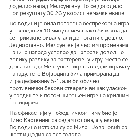
доделио напад Мелсунгену. То се догодило
при резултату 30:26 у корист немачке екипе.
Војводини је била потребна беспрекорна игра
у последњих 10 минута меча како би могла да
се примакне ривалу, али до тога није дошло.
Једноставно, Мелсунген је честим променама
начина напада успевао да направи довољно
велику разлику за растерећену игру. Често се
дешавало да Мелсунген игра са седам играча у
нападу, те је Војводина била приморана да
игра дефанзиву 5-1, али би обично
противнички бекови стварали вишак уласком
у средиште и потом ширењем игре на крилним
позицијама.
Најефикаснији у победничком тиму био је
Тимо Кастенинг са седам голова, а у екипи
Војводине истакли су се Милан Јовановић са
шест и Додић са пет голова.