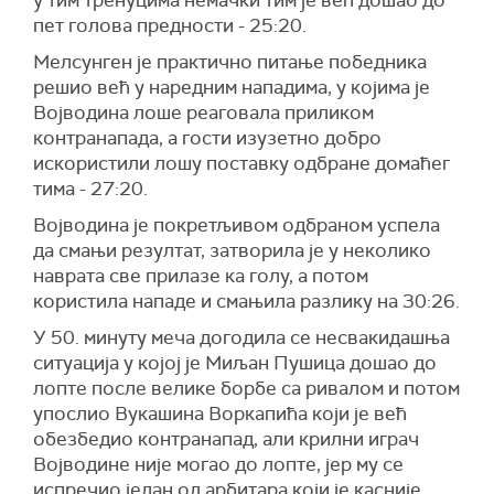
у тим тренуцима немачки тим је већ дошао до
пет голова предности - 25:20.
Мелсунген је практично питање победника
решио већ у наредним нападима, у којима је
Војводина лоше реаговала приликом
контранапада, а гости изузетно добро
искористили лошу поставку одбране домаћег
тима - 27:20.
Војводина је покретљивом одбраном успела
да смањи резултат, затворила је у неколико
наврата све прилазе ка голу, а потом
користила нападе и смањила разлику на 30:26.
У 50. минуту меча догодила се несвакидашња
ситуација у којој је Миљан Пушица дошао до
лопте после велике борбе са ривалом и потом
упослио Вукашина Воркапића који је већ
обезбедио контранапад, али крилни играч
Војводине није могао до лопте, јер му се
испречио један од арбитара који је касније