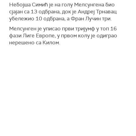
Небојша Симић је на голу Мелсунгена био
сјајан са 13 одбрана, док је Андреј Трнавац
убележио 10 одбрана, а Фран Лучин три.
Мелсунген је уписао први тријумф у топ 16
фази Лиге Европе, у првом колу је одиграо
нерешено са Килом.