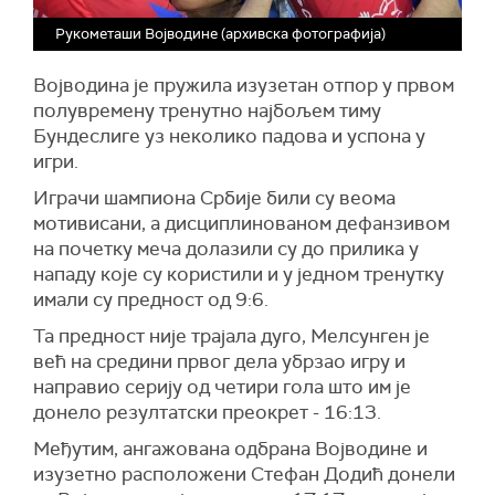
Рукометаши Војводине (архивска фотографија)
Војводина је пружила изузетан отпор у првом
полувремену тренутно најбољем тиму
Бундеслиге уз неколико падова и успона у
игри.
Играчи шампиона Србије били су веома
мотивисани, а дисциплинованом дефанзивом
на почетку меча долазили су до прилика у
нападу које су користили и у једном тренутку
имали су предност од 9:6.
Та предност није трајала дуго, Мелсунген је
већ на средини првог дела убрзао игру и
направио серију од четири гола што им је
донело резултатски преокрет - 16:13.
Међутим, ангажована одбрана Војводине и
изузетно расположени Стефан Додић донели