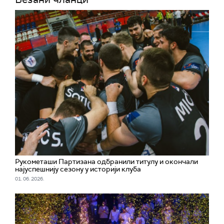
Рукометаши Партизана одбранили титулу и окончали
најуспешнију сезону у историји клуба
01. 06. 2026.