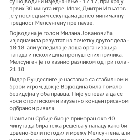
су Војводини изједначење - 17:17, при крају
првих 30 минута игре. Ипак, Дмитри Игњатов
је у последњим секундама донео минималну
предност Мелсунгену пре паузе.
Војводина је голом Милана Јовановића
изједначила резултат на почетку другог дела -
18:18, али уследила је лоша организација
напада и неколицина пропуштених прилика.
Мелсунген је то казнио разликом од три гола -
21:18.
Лидер Бундеслиге је наставио са стабилном и
брзом игром, док је Војводина била помало
безидејна у оба правца. Није успевала да се
носи с притиском и изузетно концентрисаном
одбраном ривала.
Шампион Србије био је приморан око 40.
минута да бира тежа решења у нападу како би
црвено-бели погодили мрежу Мелсунгена, али