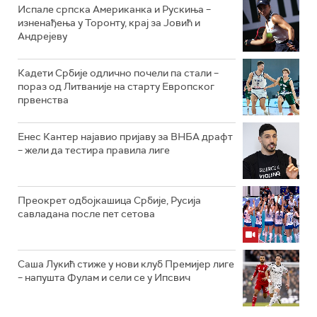
Испале српска Американка и Рускиња –
изненађења у Торонту, крај за Јовић и
Андрејеву
Кадети Србије одлично почели па стали –
пораз од Литваније на старту Европског
првенства
Енес Кантер најавио пријаву за ВНБА драфт
– жели да тестира правила лиге
Преокрет одбојкашица Србије, Русија
савладана после пет сетова
Саша Лукић стиже у нови клуб Премијер лиге
– напушта Фулам и сели се у Ипсвич