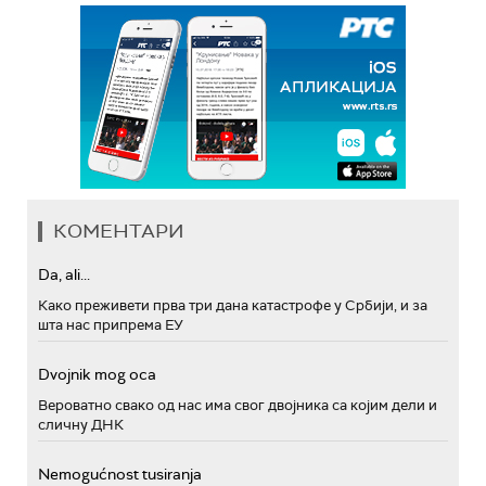
КОМЕНТАРИ
Da, ali...
Како преживети прва три дана катастрофе у Србији, и за
шта нас припрема ЕУ
Dvojnik mog oca
Вероватно свако од нас има свог двојника са којим дели и
сличну ДНК
Nemogućnost tusiranja