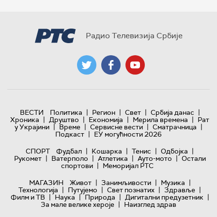
Радио Телевизија Србије
|
|
|
|
ВЕСТИ
Политика
Регион
Свет
Србија данас
|
|
|
|
Хроника
Друштво
Економија
Мерила времена
Рат
|
|
|
|
у Украјини
Време
Сервисне вести
Сматрачница
|
Подкаст
ЕУ могућности 2026
|
|
|
|
СПОРТ
Фудбал
Кошарка
Тенис
Одбојка
|
|
|
|
Рукомет
Ватерполо
Атлетика
Ауто-мото
Остали
|
спортови
Меморијал РТС
|
|
|
МАГАЗИН
Живот
Занимљивости
Музика
|
|
|
|
Технологијa
Путујемо
Свет познатих
Здравље
|
|
|
|
Филм и ТВ
Наука
Природа
Дигитални предузетник
|
За мале велике хероје
Наизглед здрав