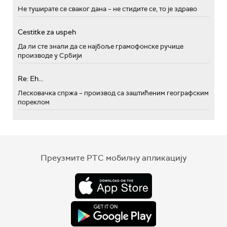
Не туширате се сваког дана – не стидите се, то је здраво
Cestitke za uspeh
Да ли сте знали да се најбоље грамофонске ручице
производе у Србији
Re: Eh...
Лесковачка спржа – производ са заштићеним географским
пореклом
Преузмите РТС мобилну апликацију