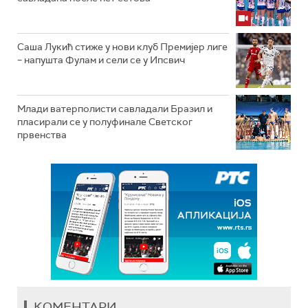
Саша Лукић стиже у нови клуб Премијер лиге
– напушта Фулам и сели се у Ипсвич
Млади ватерполисти савладали Бразил и
пласирали се у полуфинале Светског
првенства
КОМЕНТАРИ