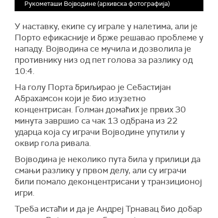
Рукометаши Војводине (архивска фотографија)
У наставку, екипе су играле у налетима, али је
Порто ефикасније и брже решавао проблеме у
нападу. Војводина се мучила и дозволила је
противнику низ од пет голова за разлику од
10:4.
На голу Порта бриљирао је Себастијан
Абрахамсон који је био изузетно
концентрисан. Голман домаћих је првих 30
минута завршио са чак 13 одбрана из 22
ударца која су играчи Војводине упутили у
оквир гола ривала.
Војводина је неколико пута била у прилици да
смањи разлику у првом делу, али су играчи
били помало деконцентрисани у транзиционој
игри.
Треба истаћи и да је Андреј Трнавац био добар