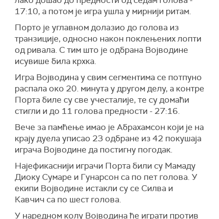
лако дошао до предности од седам голова -
17:10, а потом је игра ушла у мирнији ритам.
Порто је углавном долазио до голова из
транзиције, односно након поклењених лопти
од ривала. С тим што је одбрана Војводине
исувише била крхка.
Игра Војводина у свим сегментима се потпуно
распала око 20. минута у другом делу, а контре
Порта биле су све учесталије, те су домаћи
стигли и до 11 голова предности - 27:16.
Вече за памћење имао је Абрахамсон који је на
крају дуела уписао 23 одбране из 42 покушаја
играча Војводине да постигну погодак.
Најефикаснији играчи Порта били су Мамаду
Диоку Сумаре и Гунарсон са по пет голова. У
екипи Војводине истакли су се Силва и
Кавчич са по шест голова.
У наредном колу Војводина ће играти против