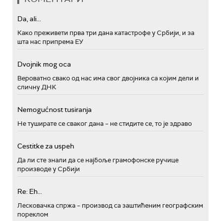
Da, ali...
Како преживети прва три дана катастрофе у Србији, и за
шта нас припрема ЕУ
Dvojnik mog oca
Вероватно свако од нас има свог двојника са којим дели и
сличну ДНК
Nemogućnost tusiranja
Не туширате се сваког дана – не стидите се, то је здраво
Cestitke za uspeh
Да ли сте знали да се најбоље грамофонске ручице
производе у Србији
Re: Eh...
Лесковачка спржа – производ са заштићеним географским
пореклом