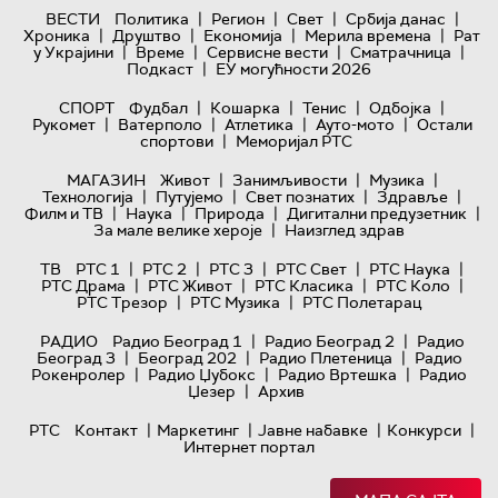
|
|
|
|
ВЕСТИ
Политика
Регион
Свет
Србија данас
|
|
|
|
Хроника
Друштво
Економија
Мерила времена
Рат
|
|
|
|
у Украјини
Време
Сервисне вести
Сматрачница
|
Подкаст
ЕУ могућности 2026
|
|
|
|
СПОРТ
Фудбал
Кошарка
Тенис
Одбојка
|
|
|
|
Рукомет
Ватерполо
Атлетика
Ауто-мото
Остали
|
спортови
Меморијал РТС
|
|
|
МАГАЗИН
Живот
Занимљивости
Музика
|
|
|
|
Технологијa
Путујемо
Свет познатих
Здравље
|
|
|
|
Филм и ТВ
Наука
Природа
Дигитални предузетник
|
За мале велике хероје
Наизглед здрав
|
|
|
|
|
ТВ
РТС 1
РТС 2
РТС 3
РТС Свет
РТС Наука
|
|
|
|
РТС Драма
РТС Живот
РТС Класика
РТС Коло
|
|
РТС Трезор
РТС Музика
РТС Полетарац
|
|
РАДИО
Радио Београд 1
Радио Београд 2
Радио
|
|
|
Београд 3
Београд 202
Радио Плетеница
Радио
|
|
|
Рокенролер
Радио Џубокс
Радио Вртешка
Радио
|
Џезер
Архив
|
|
|
|
РТС
Контакт
Маркетинг
Јавне набавке
Конкурси
Интернет портал