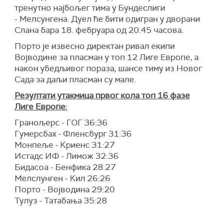
тренутно најбољег тима у Бундеслиги
- Мелсунгена. Дуел ће бити одигран у дворани
Слана бара 18. фебруара од 20.45 часова.
Порто је извесно директан ривал екипи
Војводине за пласман у топ 12 Лиге Европе, а
након убедљивог пораза, шансе тиму из Новог
Сада за даљи пласман су мале.
Резултати утакмица првог кола топ 16 фазе
Лиге Европе:
Гранољерс - ГОГ 36:36
Гумерсбах - Фленсбург 31:36
Монпеље - Криенс 31:27
Истадс ИФ - Лимож 32:36
Бидасоа - Бенфика 28.27
Мелслунген - Кил 26:26
Порто - Војводина 29:20
Тулуз - Татабања 35:28