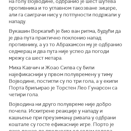
на голу Војводине, одбранио је шест шутева
противника и то углавном такозване зицере,
али га саиграчи нису у потпуности подржали у
нападу.
Вукашин Воркапић је био ван ритма, будући да
је два пута практично поклонио напад
противнику, а уз то Абрахамсон му је одбранио
седмерац и два пута није успео да погоди
мрежу са шест метара.
Миха Кавчич и Жоао Силва су били
најефикаснији у првом полувремену у тиму
Војводине, постигли су по три гола, а у екипи
Порта бриљирао је Торстен Лео Гунарсон са
четири гола.
Војводина ни друго полувреме није добро
почела. Исхитрене реакције у нападу и
кашњење при преузимању ривала у одбрани
коштале су госте ефикасније игре. Порто је