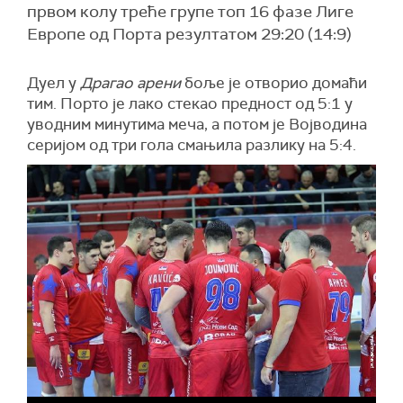
првом колу треће групе топ 16 фазе Лиге
Европе од Порта резултатом 29:20 (14:9)
Дуел у
Драгао арени
боље је отворио домаћи
тим. Порто је лако стекао предност од 5:1 у
уводним минутима меча, а потом је Војводина
серијом од три гола смањила разлику на 5:4.