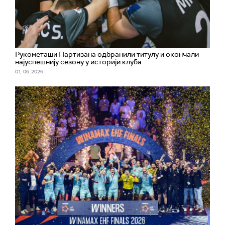
Рукометаши Партизана одбранили титулу и окончали
најуспешнију сезону у историји клуба
01. 06. 2026.