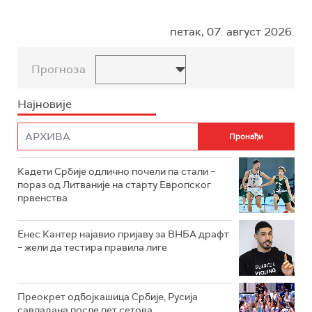
петак, 07. август 2026.
Прогноза
Најновије
Кадети Србије одлично почели па стали –
пораз од Литваније на старту Европског
првенства
Енес Кантер најавио пријаву за ВНБА драфт
– жели да тестира правила лиге
Преокрет одбојкашица Србије, Русија
савладана после пет сетова