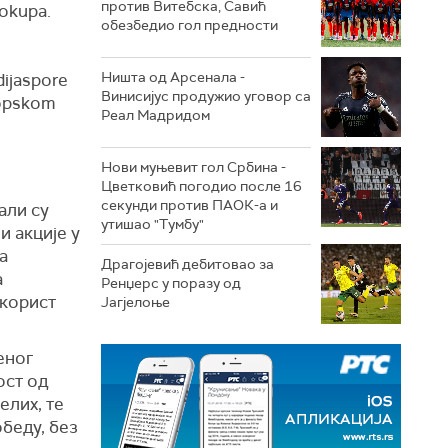
против Витебска, Савић
rokupa.
обезбедио гол предности
Ништа од Арсенала -
dijaspore
Винисијус продужио уговор са
vropskom
Реал Мадридом
Нови муњевит гол Србина -
Цветковић погодио после 16
секунди против ПАОК-а и
али су
утишао "Тумбу"
 акције у
а
Драгојевић дебитовао за
а
Ренџерс у поразу од
 корист
Јагјелоње
еног
ост од
елих, те
обеду, без