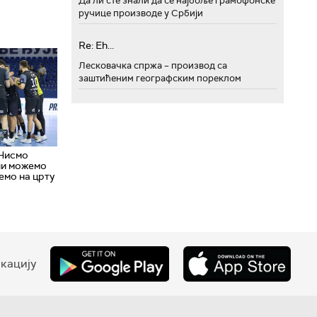
Да ли сте знали да се најбоље грамофонске
ручице производе у Србији
Re: Eh...
Лесковачка спржа – производ са
заштићеним географским пореклом
 Нисмо
ли можемо
емо на црту
кацију