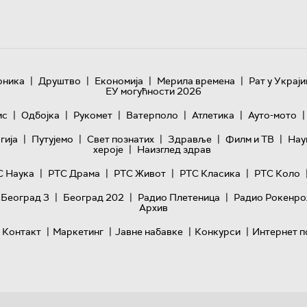
|
|
|
|
оника
Друштво
Економија
Мерила времена
Рат у Украји
ЕУ могућности 2026
|
|
|
|
|
|
ис
Одбојка
Рукомет
Ватерполо
Атлетика
Ауто-мото
|
|
|
|
|
гијa
Путујемо
Свет познатих
Здравље
Филм и ТВ
Нау
|
хероје
Наизглед здрав
|
|
|
|
С Наука
РТС Драма
РТС Живот
РТС Класика
РТС Коло
|
|
|
 Београд 3
Београд 202
Радио Плетеница
Радио Рокенро
Архив
|
|
|
|
Контакт
Маркетинг
Јавне набавке
Конкурси
Интернет п