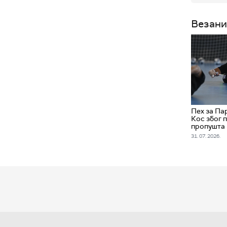
Везани
Пех за Па
Кос због 
пропушта 
31. 07. 2026.