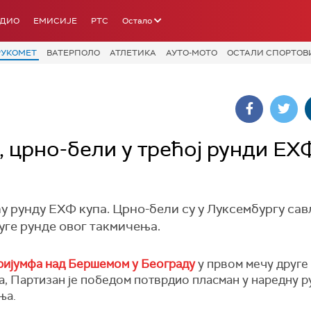
АДИО
ЕМИСИЈЕ
РТС
Остало
РУКОМЕТ
ВАТЕРПОЛО
АТЛЕТИКА
АУТО-МОТО
ОСТАЛИ СПОРТОВ
, црно-бели у трећој рунди ЕХ
у рунду ЕХФ купа. Црно-бели су у Луксембургу са
уге рунде овог такмичења.
ријумфа над Бершемом у Београду
у првом мечу друге
а, Партизан је победом потврдио пласман у наредну р
ња.