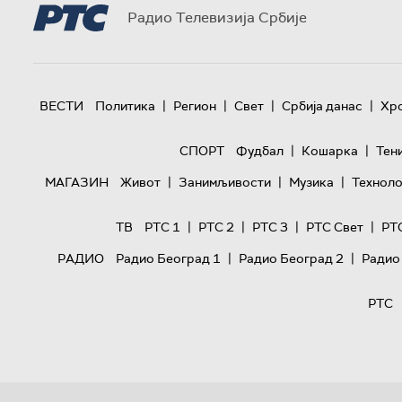
Радио Телевизија Србије
|
|
|
|
ВЕСТИ
Политика
Регион
Свет
Србија данас
Хр
|
|
СПОРТ
Фудбал
Кошарка
Тен
|
|
|
МАГАЗИН
Живот
Занимљивости
Музика
Техноло
|
|
|
|
ТВ
РТС 1
РТС 2
РТС 3
РТС Свет
РТ
|
|
РАДИО
Радио Београд 1
Радио Београд 2
Радио
РТС