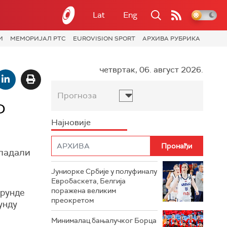
Lat
Eng
И
МЕМОРИЈАЛ РТС
EUROVISION SPORT
АРХИВА РУБРИКА
четвртак, 06. август 2026.
Прогноза
Ф
Најновије
владали
Јуниорке Србије у полуфиналу
Евробаскета, Белгија
поражена великим
 рунде
преокретом
унду
Минималац бањалучког Борца