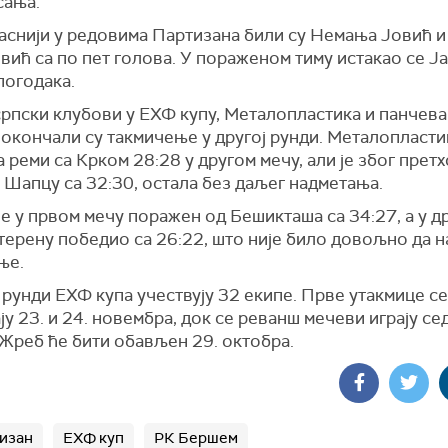
сања.
аснији у редовима Партизана били су Немања Јовић и
вић са по пет голова. У пораженом тиму истакао се Ј
погодака.
српски клубови у ЕХФ купу, Металопластика и панчев
окончали су такмичење у другој рунди. Металопластик
 реми са Крком 28:28 у другом мечу, али је због прет
 Шапцу са 32:30, остала без даљег надметања.
е у првом мечу поражен од Бешикташа са 34:27, а у др
терену победио са 26:22, што није било довољно да н
ње.
 рунди ЕХФ купа учествују 32 екипе. Прве утакмице се
у 23. и 24. новембра, док се реванш мечеви играју се
 Жреб ће бити обављен 29. октобра.
изан
ЕХФ куп
РК Бершем