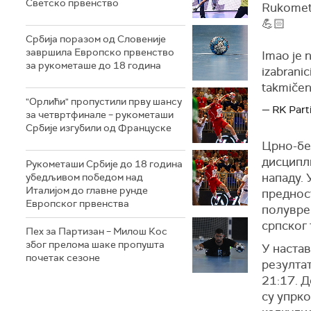
Светско првенство
Rukometa
💪🏻
Србија поразом од Словеније
завршила Европско првенство
Imao je n
за рукометаше до 18 година
izabrani
takmiče
"Орлићи" пропустили прву шансу
— RK Part
за четвртфинале – рукометаши
Србије изгубили од Француске
Црно-бел
дисципл
Рукометаши Србије до 18 година
нападу. 
убедљивом победом над
Италијом до главне рунде
предност
Европског првенства
полуврем
српског 
Пех за Партизан – Милош Кос
због прелома шаке пропушта
У наста
почетак сезоне
резултат
21:17. Д
су упрко