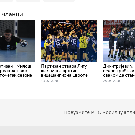
 чланци
ртизан – Милош
Партизан отвара Лигу
Димитријевић:
прелома шаке
шампиона против
имали среће, а
почетак сезоне
вицешампиона Европе
сваком да стан
13. 07. 2026.
26. 06. 2026.
Преузмите РТС мобилну апли