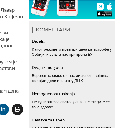
 Лазар
ан Хофман
КОМЕНТАРИ
ачки
а је
Da, ali...
ходног
Како преживети прва три дана катастрофе у
Србији, и за шта нас припрема ЕУ
угом је
Dvojnik mog oca
астави
Вероватно свако од нас има свог двојника
са којим дели и сличну ДНК
дам дана
Nemogućnost tusiranja
Не туширате се сваког дана – не стидите се,
то је здраво
Cestitke za uspeh