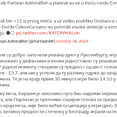
ši Partizan AdmiralBet-a plasirali su se u treću rundu Ev
aš tim +11 iz prvog meča, a uz veliku podršku Grobara iz 
ci Đorđa Ćirkovića samo su potvrdili visoke ambicije u e
nju. ⚫⚪
pic.twitter.com/X4FDNMALoh
izan AdmiralBet (@PartizanRK)
October 26, 2024
и су добро започели реванш дуел у Луксембургу, игр
иновано у дефанзиви и веома једноставно су решавали
У једном моменту створили су предност од шест голов
и - 13:7, али нису успели да ту разлику одрже до крај
ена. Те је на крају првих 30 минута игре било 14:10 у
тима.
вку меча, Бершем је неколико пута био надомак нереш
а, али Партизан је преломио серијом голова за предн
о краја меча, није било већих осцилација у игри црно-б
с великој предности стеченој у Београду, играли на п