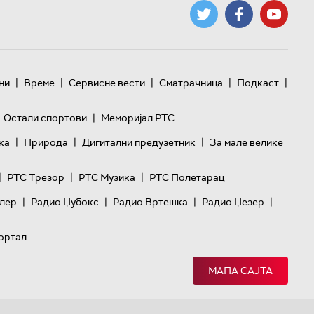
|
|
|
|
|
ни
Време
Сервисне вести
Сматрачница
Подкаст
|
Остали спортови
Меморијал РТС
|
|
|
ка
Природа
Дигитални предузетник
За мале велике
|
|
|
РТС Трезор
РТС Музика
РТС Полетарац
|
|
|
|
лер
Радио Џубокс
Радио Вртешка
Радио Џезер
ортал
МАПА САЈТА