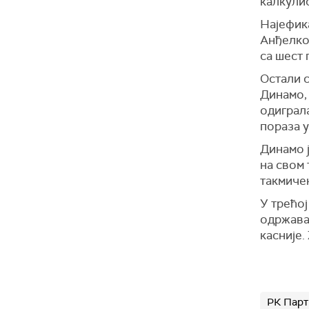
калкули
Најефик
Анђелко
са шест 
Остали 
Динамо, 
одиграла
пораза у
Динамо ј
на свом 
такмиче
У трећој
одржавај
касније.
РК Парт