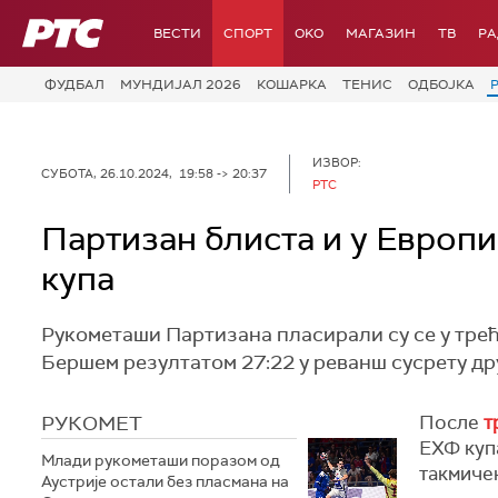
РТС
ВЕСТИ
СПОРТ
OKO
МАГАЗИН
ТВ
Р
ФУДБАЛ
МУНДИЈАЛ 2026
КОШАРКА
ТЕНИС
ОДБОЈКА
ИЗВОР:
СУБОТА, 26.10.2024, 19:58 -> 20:37
РТС
Партизан блиста и у Европи
купа
Рукометаши Партизана пласирали су се у трећ
Бершем резултатом 27:22 у реванш сусрету др
РУКОМЕТ
После
т
ЕХФ куп
Млади рукометаши поразом од
такмиче
Аустрије остали без пласмана на