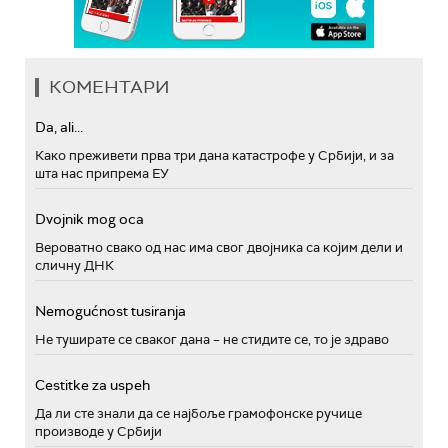
КОМЕНТАРИ
Da, ali...
Како преживети прва три дана катастрофе у Србији, и за
шта нас припрема ЕУ
Dvojnik mog oca
Вероватно свако од нас има свог двојника са којим дели и
сличну ДНК
Nemogućnost tusiranja
Не туширате се сваког дана – не стидите се, то је здраво
Cestitke za uspeh
Да ли сте знали да се најбоље грамофонске ручице
производе у Србији