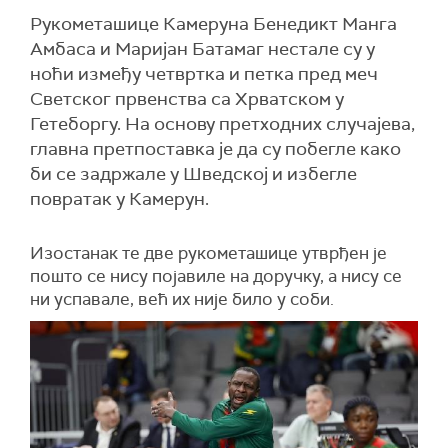
Рукометашице Камеруна Бенедикт Манга
Амбаса и Маријан Батамаг нестале су у
ноћи између четвртка и петка пред меч
Светског првенства са Хрватском у
Гетеборгу. На основу претходних случајева,
главна претпоставка је да су побегле како
би се задржале у Шведској и избегле
повратак у Камерун.
Изостанак те две рукометашице утврђен је
пошто се нису појавиле на доручку, а нису се
ни успавале, већ их није било у соби.