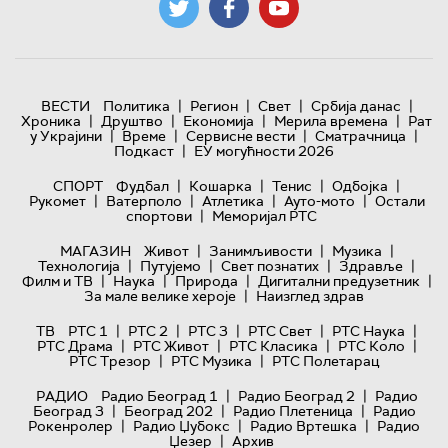
|
|
|
|
ВЕСТИ
Политика
Регион
Свет
Србија данас
|
|
|
|
Хроника
Друштво
Економија
Мерила времена
Рат
|
|
|
|
у Украјини
Време
Сервисне вести
Сматрачница
|
Подкаст
ЕУ могућности 2026
|
|
|
|
СПОРТ
Фудбал
Кошарка
Тенис
Одбојка
|
|
|
|
Рукомет
Ватерполо
Атлетика
Ауто-мото
Остали
|
спортови
Меморијал РТС
|
|
|
МАГАЗИН
Живот
Занимљивости
Музика
|
|
|
|
Технологијa
Путујемо
Свет познатих
Здравље
|
|
|
|
Филм и ТВ
Наука
Природа
Дигитални предузетник
|
За мале велике хероје
Наизглед здрав
|
|
|
|
|
ТВ
РТС 1
РТС 2
РТС 3
РТС Свет
РТС Наука
|
|
|
|
РТС Драма
РТС Живот
РТС Класика
РТС Коло
|
|
РТС Трезор
РТС Музика
РТС Полетарац
|
|
РАДИО
Радио Београд 1
Радио Београд 2
Радио
|
|
|
Београд 3
Београд 202
Радио Плетеница
Радио
|
|
|
Рокенролер
Радио Џубокс
Радио Вртешка
Радио
|
Џезер
Архив