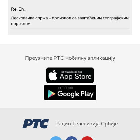
Re: Eh...
Лесковачка спржа – производ са заштићеним географским
пореклом
Преузмите РТС мобилну апликацију
Радио Телевизија Србије