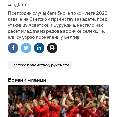
хендбол".
Претходни случај бега био је током лета 2023.
када је на Светском првенству за кадете, пред
утакмицу Хрватске и Бурундија, нестало чак
десет младића из редова афричке селекције,
али су убрзо пронађени у Белгији.
Светско првенство у рукомету
Везани чланци