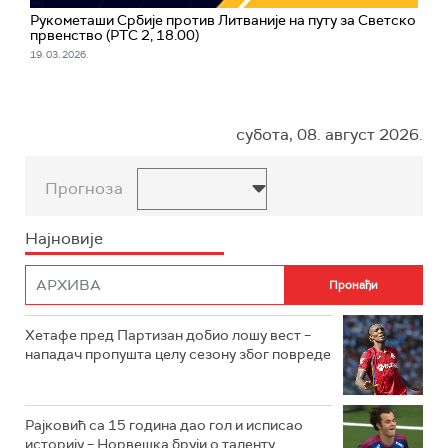
Рукометаши Србије против Литваније на путу за Светско
првенство (РТС 2, 18.00)
19. 03. 2026.
субота, 08. август 2026.
Прогноза
Најновије
Хетафе пред Партизан добио лошу вест –
нападач пропушта целу сезону због повреде
Рајковић са 15 година дао гол и исписао
историју – Норвешка бруји о таленту