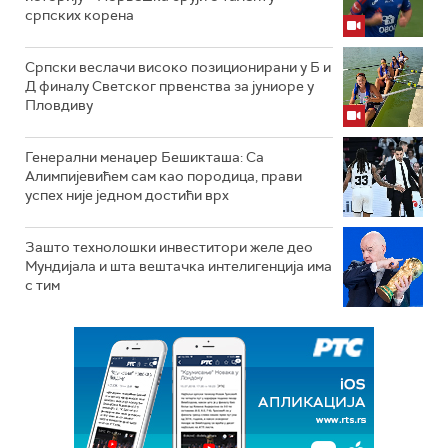
српских корена
Српски веслачи високо позиционирани у Б и
Д финалу Светског првенства за јуниоре у
Пловдиву
Генерални менаџер Бешикташа: Са
Алимпијевићем сам као породица, прави
успех није једном достићи врх
Зашто технолошки инвеститори желе део
Мундијала и шта вештачка интелигенција има
с тим