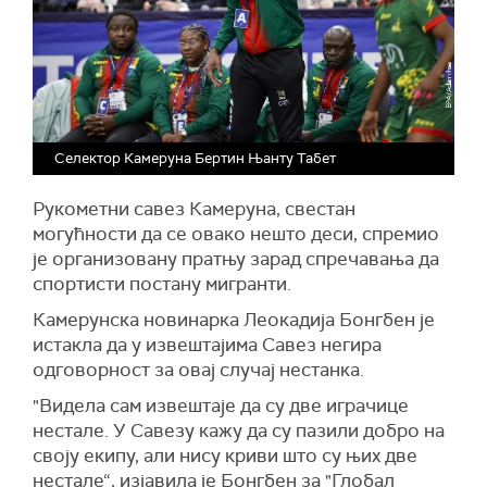
Селектор Камеруна Бертин Њанту Табет
Рукометни савез Камеруна, свестан
могућности да се овако нешто деси, спремио
је организовану пратњу зарад спречавања да
спортисти постану мигранти.
Камерунска новинарка Леокадија Бонгбен је
истакла да у извештајима Савез негира
одговорност за овај случај нестанка.
"Видела сам извештаје да су две играчице
нестале. У Савезу кажу да су пазили добро на
своју екипу, али нису криви што су њих две
нестале“, изјавила је Бонгбен за "Глобал