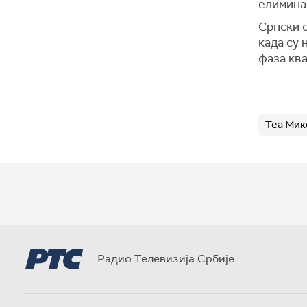
елимина
Српски с
када су 
фаза кв
Теа Мик
Радио Телевизија Србије