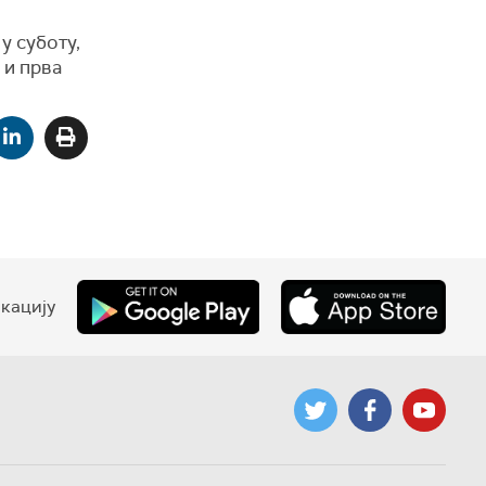
у суботу,
 и прва
кацију