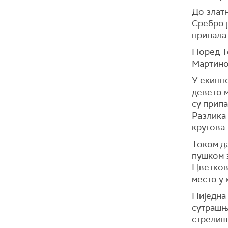
До златн
Сребро ј
припала
Поред Т
Мартинов
У екипно
девето м
су припа
Разлика 
кругова.
Током д
пушком з
Цветков
место у 
Ниједна 
сутрашње
стрелиш