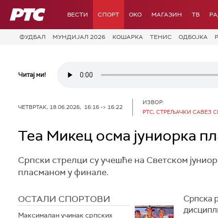
РТС
ВЕСТИ
СПОРТ
OKO
МАГАЗИН
ТВ
Р
ФУДБАЛ
МУНДИЈАЛ 2026
КОШАРКА
ТЕНИС
ОДБОЈКА
Читај ми!
ИЗВОР:
ЧЕТВРТАК, 18.06.2026, 16:16 -> 16:22
РТС, СТРЕЉАЧКИ САВЕЗ С
Теа Микец осма јуниорка п
Српски стрелци су учешће на Светском јуниор
пласманом у финале.
ОСТАЛИ СПОРТОВИ
Српска 
дисципл
Максималан учинак српских