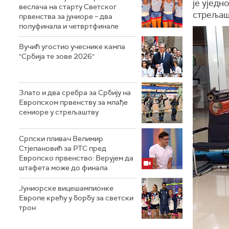
је уједн
веслача на старту Светског
стрељаш
првенства за јуниоре – два
полуфинала и четвртфинале
Вучић угостио учеснике кампа
"Србија те зове 2026"
Злато и два сребра за Србију на
Европском првенству за млађе
сениоре у стрељаштву
Српски пливач Велимир
Стјепановић за РТС пред
Европско првенство: Верујем да
штафета може до финала
Јуниорске вицешампионке
Европе крећу у борбу за светски
трон