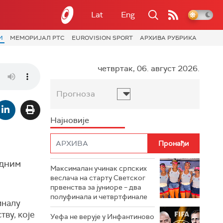
Lat
Eng
И
МЕМОРИЈАЛ РТС
EUROVISION SPORT
АРХИВА РУБРИКА
четвртак, 06. август 2026.
Прогноза
Најновије
едним
Максималан учинак српских
веслача на старту Светског
првенства за јуниоре – два
полуфинала и четвртфинале
иналу
ву, које
Уефа не верује у Инфантиново