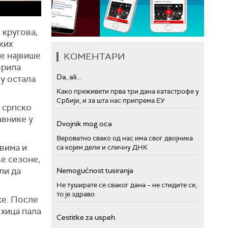
 кругова,
ких
пе највише
КОМЕНТАРИ
орила
Da, ali...
ну остала
Како преживети прва три дана катастрофе у
Србији, и за шта нас припрема ЕУ
 српско
авнике у
Dvojnik mog oca
Вероватно свако од нас има свог двојника
вима и
са којим дели и сличну ДНК
е сезоне,
ли да
Nemogućnost tusiranja
Не туширате се сваког дана – не стидите се,
то је здраво
ке. После
 хица пала
Cestitke za uspeh