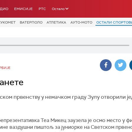
АДИО
ЕМИСИЈЕ
РТС
Остало
РУКОМЕТ
ВАТЕРПОЛО
АТЛЕТИКА
АУТО-МОТО
ОСТАЛИ СПОРТОВ
РБИЈЕ
ланете
ском првенству у немачком граду Зулу отворили ј
репрезентативка Теа Микец заузела је осмо место у ф
ине ваздушни пиштољ за јуниорке на Светском првенст