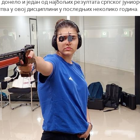
о донело и један од најбољих резултата српског јуниор
тва у овој дисциплини у последњих неколико година.