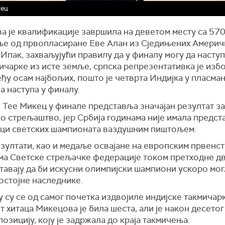
кец
 је квалификације завршила на деветом месту са 570
ње од првопласиране Еве Алан из Сједињених Америч
Ипак, захваљујући правилу да у финалу могу да насту
ичарке из исте земље, српска репрезентативка је изб
ђу осам најбољих, пошто је четврта Индијка у пласма
а наступа у финалу.
 Теe Микец у финале представља значајан резултат за
о стрељаштво, јер Србија годинама није имала предст
ци светских шампионата ваздушним пиштољем.
зултати, као и медаље освајане на европским првенст
ма Светске стрељачке федерације током претходне дв
тавају да би искусни олимпијски шампиони ускоро мог
остојне наследнике.
 су се од самог почетка издвојиле индијске такмичар
т хитаца Микецова је била шеста, али је након десетог
позицију, коју је задржала до краја такмичења.