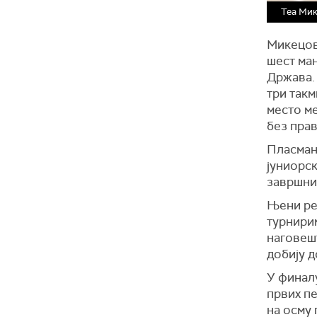
Теа Ми
Микецова
шест ма
Држава. 
три такм
место ме
без прав
Пласман
јуниорск
завршни
Њени ре
турнири
наговеш
добију д
У финалу
првих пе
на осму 