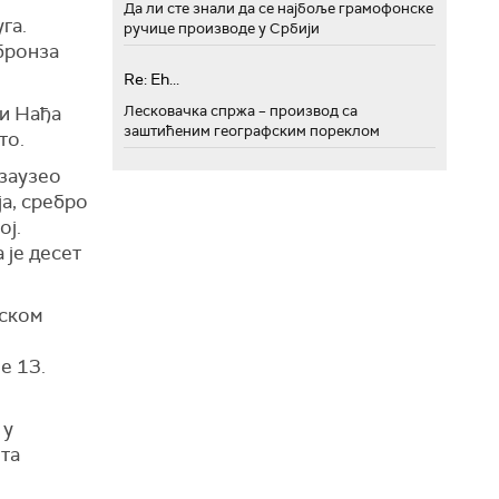
Да ли сте знали да се најбоље грамофонске
га.
ручице производе у Србији
 бронза
Re: Eh...
Лесковачка спржа – производ са
 и Нађа
заштићеним географским пореклом
то.
 заузео
ја, сребро
ој.
 је десет
рском
е 13.
 у
ета