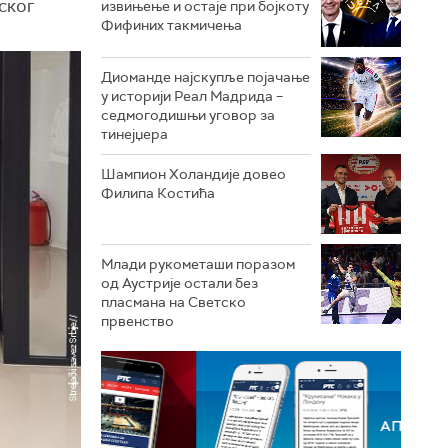
ског
извињење и остаје при бојкоту
Фифиних такмичења
Диоманде најскупље појачање
у историји Реал Мадрида –
седмогодишњи уговор за
тинејџера
Шампион Холандије довео
Филипа Костића
Млади рукометаши поразом
од Аустрије остали без
пласмана на Светско
првенство