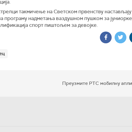
ција.
трелци такмичење на Светском првенству настављају 
на програму надметања ваздушном пушком за јуниорке
алификација спорт пиштољем за девојке.
ец
Преузмите РТС мобилну апли