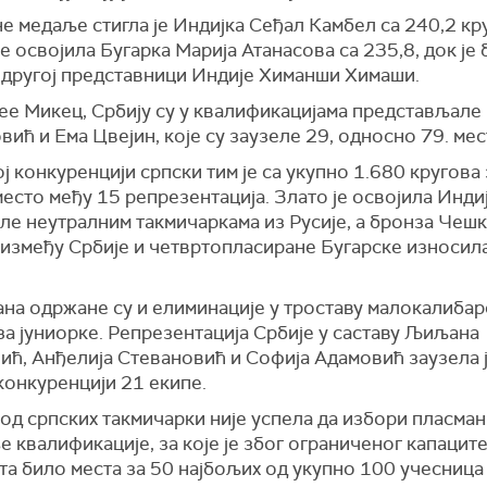
е медаље стигла је Индијка Сеђал Камбел са 240,2 кру
е освојила Бугарка Марија Атанасова са 235,8, док је
 другој представници Индије Химанши Химаши.
еe Микец, Србију су у квалификацијама представљале
ић и Ема Цвејин, које су заузеле 29, односно 79. мес
ј конкуренцији српски тим је са укупно 1.680 кругова
есто међу 15 репрезентација. Злато је освојила Инди
ле неутралним такмичаркама из Русије, а бронза Чешк
између Србије и четвртопласиране Бугарске износила
ана одржане су и елиминације у троставу малокалиба
а јуниорке. Репрезентација Србије у саставу Љиљана
ић, Анђелија Стевановић и Софија Адамовић заузела ј
конкуренцији 21 екипе.
од српских такмичарки није успела да избори пласман
 квалификације, за које је због ограниченог капацит
та било места за 50 најбољих од укупно 100 учесница