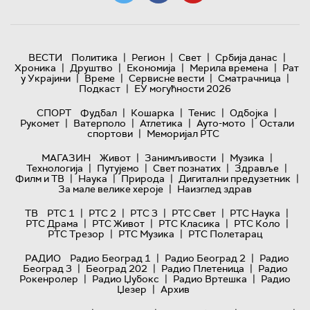
|
|
|
|
ВЕСТИ
Политика
Регион
Свет
Србија данас
|
|
|
|
Хроника
Друштво
Економија
Мерила времена
Рат
|
|
|
|
у Украјини
Време
Сервисне вести
Сматрачница
|
Подкаст
ЕУ могућности 2026
|
|
|
|
СПОРТ
Фудбал
Кошарка
Тенис
Одбојка
|
|
|
|
Рукомет
Ватерполо
Атлетика
Ауто-мото
Остали
|
спортови
Меморијал РТС
|
|
|
МАГАЗИН
Живот
Занимљивости
Музика
|
|
|
|
Технологијa
Путујемо
Свет познатих
Здравље
|
|
|
|
Филм и ТВ
Наука
Природа
Дигитални предузетник
|
За мале велике хероје
Наизглед здрав
|
|
|
|
|
ТВ
РТС 1
РТС 2
РТС 3
РТС Свет
РТС Наука
|
|
|
|
РТС Драма
РТС Живот
РТС Класика
РТС Коло
|
|
РТС Трезор
РТС Музика
РТС Полетарац
|
|
РАДИО
Радио Београд 1
Радио Београд 2
Радио
|
|
|
Београд 3
Београд 202
Радио Плетеница
Радио
|
|
|
Рокенролер
Радио Џубокс
Радио Вртешка
Радио
|
Џезер
Архив