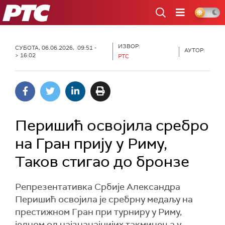
РТС
ИЗВОР:
СУБОТА, 06.06.2026, 09:51 -
АУТОР:
> 16:02
РТС
Перишић освојила сребро
на Гран прију у Риму,
Таков стигао до бронзе
Репрезентативка Србије Александра
Перишић освојила је сребрну медаљу на
престижном Гран при турниру у Риму,
једном од најзначајнијих такмичења у