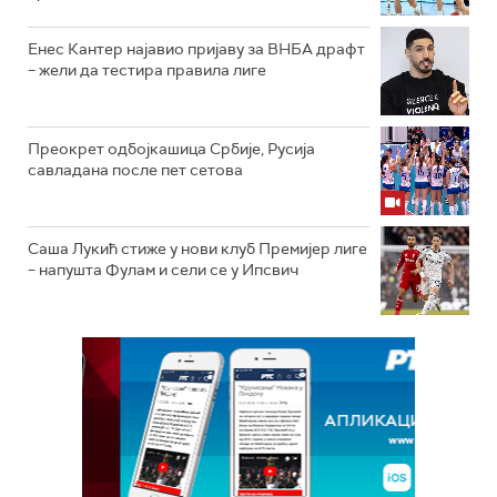
Енес Кантер најавио пријаву за ВНБА драфт
– жели да тестира правила лиге
Преокрет одбојкашица Србије, Русија
савладана после пет сетова
Саша Лукић стиже у нови клуб Премијер лиге
– напушта Фулам и сели се у Ипсвич