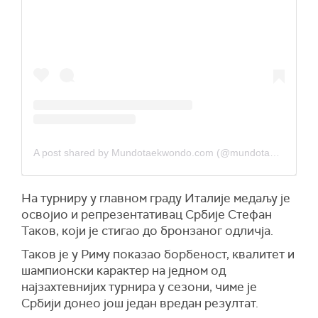
A post shared by Mundotaekwondo.com (@mundotaekwondo)
На турниру у главном граду Италије медаљу је
освојио и репрезентативац Србије Стефан
Таков, који је стигао до бронзаног одличја.
Таков је у Риму показао борбеност, квалитет и
шампионски карактер на једном од
најзахтевнијих турнира у сезони, чиме је
Србији донео још један вредан резултат.