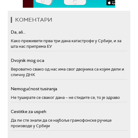
КОМЕНТАРИ
Da, ali...
Како преживети прва три дана катастрофе у Србији, и за
шта нас припрема ЕУ
Dvojnik mog oca
Вероватно свако од нас има свог двојника са којим дели и
сличну ДНК
Nemogućnost tusiranja
Не туширате се сваког дана – не стидите се, то је здраво
Cestitke za uspeh
Да ли сте знали да се најбоље грамофонске ручице
производе у Србији