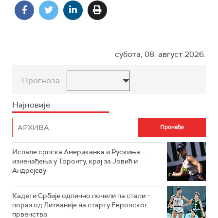
субота, 08. август 2026.
Прогноза
Најновије
Испале српска Американка и Рускиња –
изненађења у Торонту, крај за Јовић и
Андрејеву
Кадети Србије одлично почели па стали –
пораз од Литваније на старту Европског
првенства