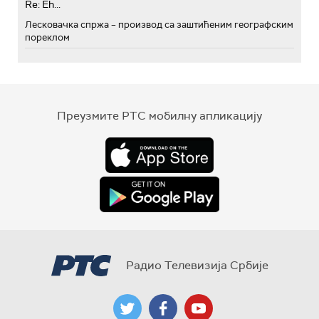
Re: Eh...
Лесковачка спржа – производ са заштићеним географским
пореклом
Преузмите РТС мобилну апликацију
Радио Телевизија Србије