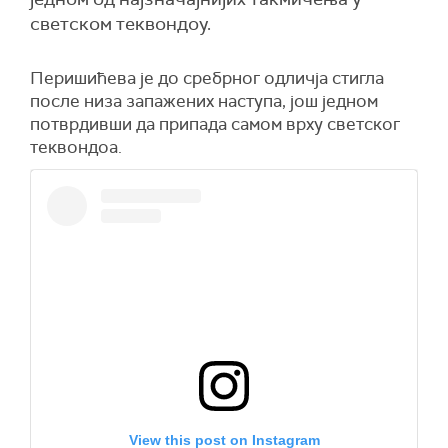
светском теквондоу.
Перишићева је до сребрног одличја стигла
после низа запажених наступа, још једном
потврдивши да припада самом врху светског
теквондоа.
View this post on Instagram