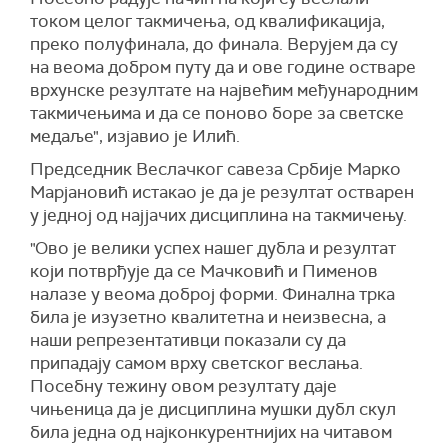
током целог такмичења, од квалификација,
преко полуфинала, до финала. Верујем да су
на веома добром путу да и ове године остваре
врхунске резултате на највећим међународним
такмичењима и да се поново боре за светске
медаље", изјавио је Илић.
Председник Веслачког савеза Србије Марко
Марјановић истакао је да је резултат остварен
у једној од најјачих дисциплина на такмичењу.
"Ово је велики успех нашег дубла и резултат
који потврђује да се Мачковић и Пименов
налазе у веома доброј форми. Финална трка
била је изузетно квалитетна и неизвесна, а
наши репрезентативци показали су да
припадају самом врху светског веслања.
Посебну тежину овом резултату даје
чињеница да је дисциплина мушки дубл скул
била једна од најконкурентнијих на читавом