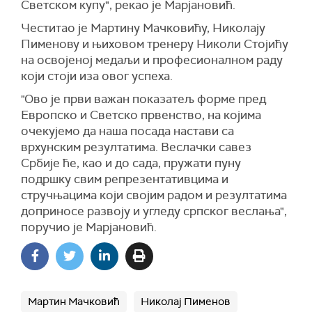
Светском купу", рекао је Марјановић.
Честитао је Мартину Мачковићу, Николају
Пименову и њиховом тренеру Николи Стојићу
на освојеној медаљи и професионалном раду
који стоји иза овог успеха.
"Ово је први важан показатељ форме пред
Европско и Светско првенство, на којима
очекујемо да наша посада настави са
врхунским резултатима. Веслачки савез
Србије ће, као и до сада, пружати пуну
подршку свим репрезентативцима и
стручњацима који својим радом и резултатима
доприносе развоју и угледу српског веслања",
поручио је Марјановић.
Мартин Мачковић
Николај Пименов