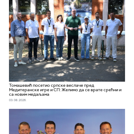
Томашевић посетио српске веслаче пред
Медитеранске игре и СП: Желимо да се врате срећни и
са новим медаљама
03. 08. 2026.