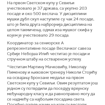
На првом Светском купу у Севиљи
учествовало је 37 држава, са укупно 203
посаде и око 500 веслача. У дисциплини
мушки дубл скул наступиле су чак 24 посаде,
што је била друга најбројнија дисциплина на
целом такмичењу, одмах иза мушког скифа у
којем је учествовало 29 посада.
Координатор за сениорске А
репрезентативне посаде Веслачког савеза
Србије Небојша Илић честитао је посади и
стручном штабу на оствареном успеху.
"Честитам Мартину Мачковићу, Николају
Пименову и њиховом тренеру Николи Стојићу
на освајању бронзане медаље на првом
Светском купу у Севиљи. Овим резултатом још
једном су потврдили да поседују врхунску
међународну класу и да равноправно могу да
се надмећу са најбољим посадама света.
Посебно радује начин на који су веслали