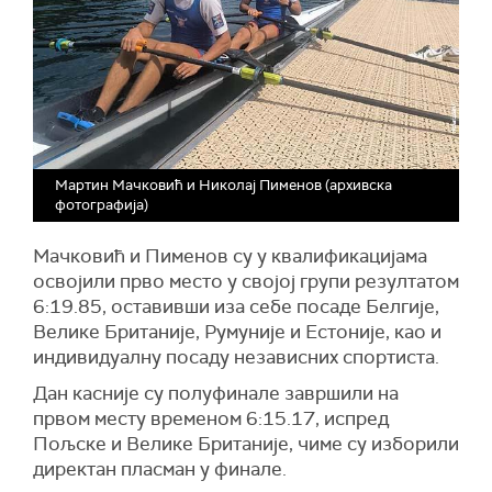
Мартин Мачковић и Николај Пименов (архивска
фотографија)
Мачковић и Пименов су у квалификацијама
освојили прво место у својој групи резултатом
6:19.85, оставивши иза себе посаде Белгије,
Велике Британије, Румуније и Естоније, као и
индивидуалну посаду независних спортиста.
Дан касније су полуфинале завршили на
првом месту временом 6:15.17, испред
Пољске и Велике Британије, чиме су изборили
директан пласман у финале.