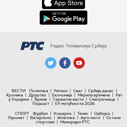
Радио Телевизија Србије
|
|
|
|
ВЕСТИ
Политика
Регион
Свет
Србија данас
|
|
|
|
Хроника
Друштво
Економија
Мерила времена
Рат
|
|
|
|
у Украјини
Време
Сервисне вести
Сматрачница
|
Подкаст
ЕУ могућности 2026
|
|
|
|
СПОРТ
Фудбал
Кошарка
Тенис
Одбојка
|
|
|
|
Рукомет
Ватерполо
Атлетика
Ауто-мото
Остали
|
спортови
Меморијал РТС