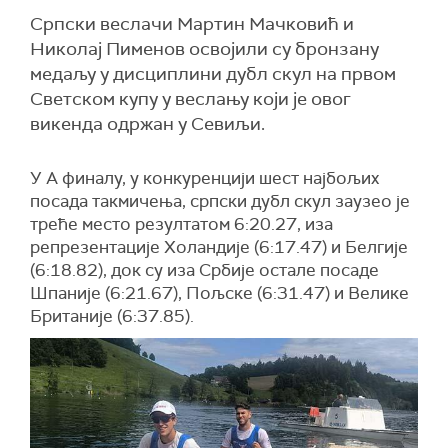
Српски веслачи Мартин Мачковић и
Николај Пименов освојили су бронзану
медаљу у дисциплини дубл скул на првом
Светском купу у веслању који је овог
викенда одржан у Севиљи.
У А финалу, у конкуренцији шест најбољих
посада такмичења, српски дубл скул заузео је
треће место резултатом 6:20.27, иза
репрезентације Холандије (6:17.47) и Белгије
(6:18.82), док су иза Србије остале посаде
Шпаније (6:21.67), Пољске (6:31.47) и Велике
Британије (6:37.85).