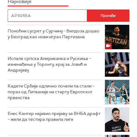
Најновије
Поноћни сусрет у Сурчину - Вилдоза дошао
у Београд као нови играч Партизана
Испале српска Американка и Рускиња –
изненађења у Торонту, крај за Јовић и
Андрејеву
Кадети Србије одлично почели па стали –
пораз од Литваније на старту Европског
првенства
Енес Кантер најавио пријаву за ВНБА драфт
– жели да тестира правила лиге