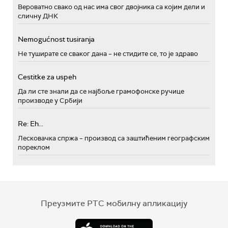
Вероватно свако од нас има свог двојника са којим дели и
сличну ДНК
Nemogućnost tusiranja
Не туширате се сваког дана – не стидите се, то је здраво
Cestitke za uspeh
Да ли сте знали да се најбоље грамофонске ручице
производе у Србији
Re: Eh...
Лесковачка спржа – производ са заштићеним географским
пореклом
Преузмите РТС мобилну апликацију