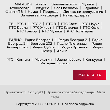
|
|
|
МАГАЗИН
Живот
Занимљивости
Музика
|
|
|
|
Технологијa
Путујемо
Свет познатих
Здравље
|
|
|
|
Филм и ТВ
Наука
Природа
Дигитални предузетник
|
За мале велике хероје
Наизглед здрав
|
|
|
|
|
ТВ
РТС 1
РТС 2
РТС 3
РТС Свет
РТС Наука
|
|
|
|
РТС Драма
РТС Живот
РТС Класика
РТС Коло
|
|
РТС Трезор
РТС Музика
РТС Полетарац
|
|
РАДИО
Радио Београд 1
Радио Београд 2
Радио
|
|
|
Београд 3
Београд 202
Радио Плетеница
Радио
|
|
|
Рокенролер
Радио Џубокс
Радио Вртешка
Радио
|
Џезер
Архив
|
|
|
|
РТС
Контакт
Маркетинг
Јавне набавке
Конкурси
Интернет портал
МАПА САЈТА
Приватност
Copyright
Правила употребе садржаја
Мапа
|
|
|
сајта
Copyright © 2008 - 2026 РТС. Сва права задржана.