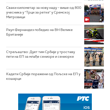
Сваки километар за нову наду – више од 800
учесника у "Трци за ретке" у Сремској
Митровици
Раул Фернандез победио на ВН Велике
Британије
Стрељаштво: Дует тим Србије у троставу
пети на ЕП за млађе сениоре и сениорке
Кадети Србије поражени од Пољске на ЕП у
кошарци