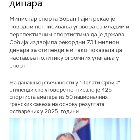
динара
Министар спорта Зоран Гајић рекао је
поводом потписивања уговора са младим и
перспективним спортистима да је држава
Србија издвојила рекордни 731 милион
динара за стипендије и тако показала да
наставља политику огромних улагања у
спорт.
На данашњој свечаности у "Палати Србија"
стипендијске уговоре потписало је 425
спортиста аматера из 50 националних
гранских савеза на основу резултата
остварених у 2025. години.