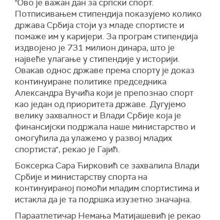
"Ово је важан дан за српски спорт.
Потписивањем стипендија показујемо колико
држава Србија стоји уз младе спортисте и
помаже им у каријери. За програм стипендија
издвојено је 731 милион динара, што је
највеће улагање у стипендије у историји.
Овакав однос државе према спорту је доказ
континуиране политике председника
Александра Вучића који је препознао спорт
као један од приоритета државе. Дугујемо
велику захвалност и Влади Србије која је
финансијски подржала наше министарство и
омогућила да улажемо у развој младих
спортиста", рекао је Гајић.
Боксерка Сара Ћирковић се захвалила Влади
Србије и министарству спорта на
континуираној помоћи младим спортистима и
истакла да је та подршка изузетно значајна.
Параатлетичар Немања Матијашевић је рекао