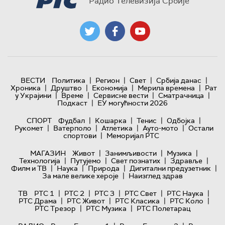
Радио Телевизија Србије
|
|
|
|
ВЕСТИ
Политика
Регион
Свет
Србија данас
|
|
|
|
Хроника
Друштво
Економија
Мерила времена
Рат
|
|
|
|
у Украјини
Време
Сервисне вести
Сматрачница
|
Подкаст
ЕУ могућности 2026
|
|
|
|
СПОРТ
Фудбал
Кошарка
Тенис
Одбојка
|
|
|
|
Рукомет
Ватерполо
Атлетика
Ауто-мото
Остали
|
спортови
Меморијал РТС
|
|
|
МАГАЗИН
Живот
Занимљивости
Музика
|
|
|
|
Технологијa
Путујемо
Свет познатих
Здравље
|
|
|
|
Филм и ТВ
Наука
Природа
Дигитални предузетник
|
За мале велике хероје
Наизглед здрав
|
|
|
|
|
ТВ
РТС 1
РТС 2
РТС 3
РТС Свет
РТС Наука
|
|
|
|
РТС Драма
РТС Живот
РТС Класика
РТС Коло
|
|
РТС Трезор
РТС Музика
РТС Полетарац