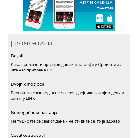
КОМЕНТАРИ
Da, ali...
Како преживети прва три дана катастрофе у Србији, и за
шта нас припрема ЕУ
Dvojnik mog oca
Вероватно свако од нас има свог двојника са којим дели и
сличну ДНК
Nemogućnost tusiranja
Не туширате се сваког дана – не стидите се, то је здраво
Cestitke za uspeh