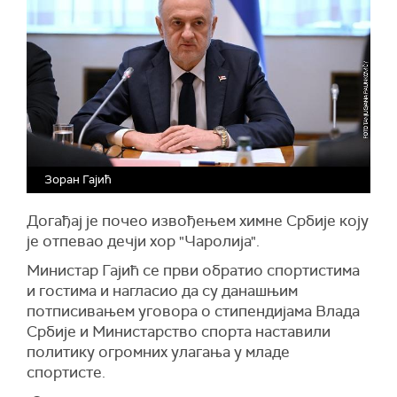
Зоран Гајић
Догађај је почео извођењем химне Србије коју
је отпевао дечји хор "Чаролија".
Министар Гајић се први обратио спортистима
и гостима и нагласио да су данашњим
потписивањем уговора о стипендијама Влада
Србије и Министарство спорта наставили
политику огромних улагања у младе
спортисте.