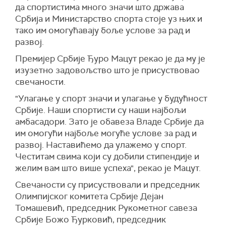
да спортистима много значи што држава
Србија и Министарство спорта стоје уз њих и
тако им омогућавају боље услове за рад и
развој.
Премијер Србије Ђуро Мацут рекао је да му је
изузетно задовољство што је присуствовао
свечаности.
"Улагање у спорт значи и улагање у будућност
Србије. Наши спортисти су наши најбољи
амбасадори. Зато је обавеза Владе Србије да
им омогући најбоље могуће услове за рад и
развој. Наставићемо да улажемо у спорт.
Честитам свима који су добили стипендије и
желим вам што више успеха", рекао је Мацут.
Свечаности су присуствовали и председник
Олимпијског комитета Србије Дејан
Томашевић, председник Рукометног савеза
Србије Божо Ђурковић, председник