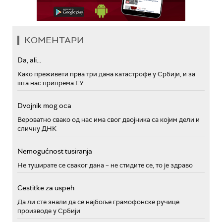
КОМЕНТАРИ
Da, ali...
Како преживети прва три дана катастрофе у Србији, и за
шта нас припрема ЕУ
Dvojnik mog oca
Вероватно свако од нас има свог двојника са којим дели и
сличну ДНК
Nemogućnost tusiranja
Не туширате се сваког дана – не стидите се, то је здраво
Cestitke za uspeh
Да ли сте знали да се најбоље грамофонске ручице
производе у Србији