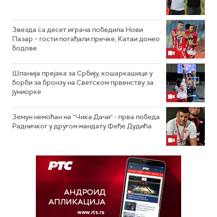
Звезда са десет играча победила Нови
Пазар – гости погађали пречке, Катаи донео
бодове
Шпанија прејакa за Србију, кошаркашице у
борби за бронзу на Светском првенству за
јуниорке
Земун немоћан на "Чика Дачи" - прва победа
Радничког у другом мандату Феђе Дудића