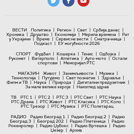
|
|
|
|
ВЕСТИ
Политика
Регион
Свет
Србија данас
|
|
|
|
Хроника
Друштво
Економија
Мерила времена
Рат
|
|
|
|
у Украјини
Време
Сервисне вести
Сматрачница
|
Подкаст
ЕУ могућности 2026
|
|
|
|
СПОРТ
Фудбал
Кошарка
Тенис
Одбојка
|
|
|
|
Рукомет
Ватерполо
Атлетика
Ауто-мото
Остали
|
спортови
Меморијал РТС
|
|
|
МАГАЗИН
Живот
Занимљивости
Музика
|
|
|
|
Технологијa
Путујемо
Свет познатих
Здравље
|
|
|
|
Филм и ТВ
Наука
Природа
Дигитални предузетник
|
За мале велике хероје
Наизглед здрав
|
|
|
|
|
ТВ
РТС 1
РТС 2
РТС 3
РТС Свет
РТС Наука
|
|
|
|
РТС Драма
РТС Живот
РТС Класика
РТС Коло
|
|
РТС Трезор
РТС Музика
РТС Полетарац
|
|
РАДИО
Радио Београд 1
Радио Београд 2
Радио
|
|
|
Београд 3
Београд 202
Радио Плетеница
Радио
|
|
|
Рокенролер
Радио Џубокс
Радио Вртешка
Радио
|
Џезер
Архив