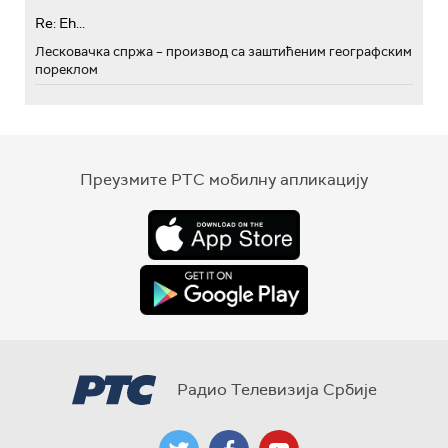
Re: Eh...
Лесковачка спржа – производ са заштићеним географским
пореклом
Преузмите РТС мобилну апликацију
Радио Телевизија Србије