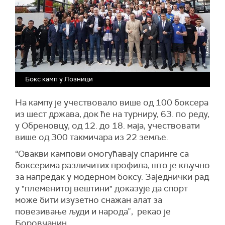
Бокс камп у Лозници
На кампу је учествовало више од 100 боксера
из шест држава, док ће на турниру, 63. по реду,
у Обреновцу, од 12. до 18. маја, учествовати
више од 300 такмичара из 22 земље.
“Овакви кампови омогућавају спаринге са
боксерима различитих профила, што је кључно
за напредак у модерном боксу. Заједнички рад
у "племенитој вештини" доказује да спорт
може бити изузетно снажан алат за
повезивање људи и народа”, рекао је
Боровчанин.