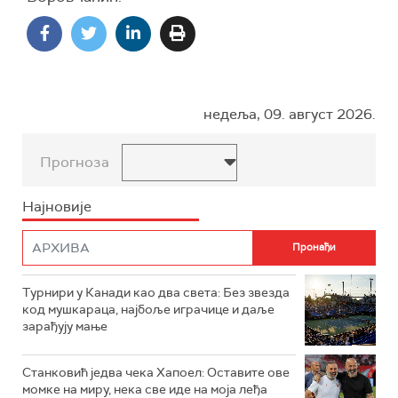
недеља, 09. август 2026.
Прогноза
Најновије
Турнири у Канади као два света: Без звезда
код мушкараца, најбоље играчице и даље
зарађују мање
Станковић једва чека Хапоел: Оставите ове
момке на миру, нека све иде на моја леђа