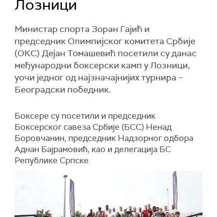
Лозници
Министар спорта Зоран Гајић и
председник Олимпијског комитета Србије
(ОКС) Дејан Томашевић посетили су данас
међународни боксерски камп у Лозници,
уочи једног од најзначајнијих турнира –
Београдски победник.
Боксере су посетили и председник
Боксерског савеза Србије (БСС) Ненад
Боровчанин, председник Надзорног одбора
Аднан Бајрамовић, као и делегација БС
Републике Српске.