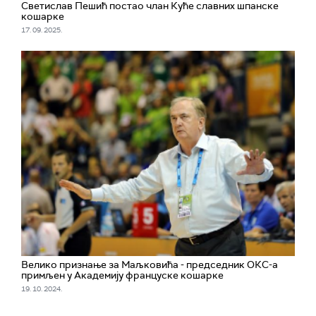
Светислав Пешић постао члан Куће славних шпанске
кошарке
17. 09. 2025.
Велико признање за Маљковића - председник ОКС-а
примљен у Академију француске кошарке
19. 10. 2024.