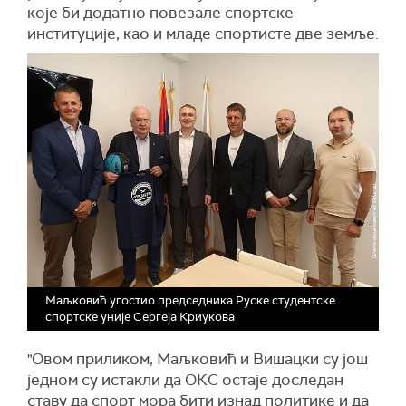
које би додатно повезале спортске
институције, као и младе спортисте две земље.
Маљковић угостио председника Руске студентске
спортске уније Сергеја Криукова
"Овом приликом, Маљковић и Вишацки су још
једном су истакли да ОКС остаје доследан
ставу да спорт мора бити изнад политике и да