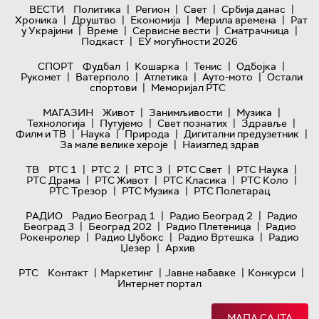
|
|
|
|
ВЕСТИ
Политика
Регион
Свет
Србија данас
|
|
|
|
Хроника
Друштво
Економија
Мерила времена
Рат
|
|
|
|
у Украјини
Време
Сервисне вести
Сматрачница
|
Подкаст
ЕУ могућности 2026
|
|
|
|
СПОРТ
Фудбал
Кошарка
Тенис
Одбојка
|
|
|
|
Рукомет
Ватерполо
Атлетика
Ауто-мото
Остали
|
спортови
Меморијал РТС
|
|
|
МАГАЗИН
Живот
Занимљивости
Музика
|
|
|
|
Технологијa
Путујемо
Свет познатих
Здравље
|
|
|
|
Филм и ТВ
Наука
Природа
Дигитални предузетник
|
За мале велике хероје
Наизглед здрав
|
|
|
|
|
ТВ
РТС 1
РТС 2
РТС 3
РТС Свет
РТС Наука
|
|
|
|
РТС Драма
РТС Живот
РТС Класика
РТС Коло
|
|
РТС Трезор
РТС Музика
РТС Полетарац
|
|
РАДИО
Радио Београд 1
Радио Београд 2
Радио
|
|
|
Београд 3
Београд 202
Радио Плетеница
Радио
|
|
|
Рокенролер
Радио Џубокс
Радио Вртешка
Радио
|
Џезер
Архив
|
|
|
|
РТС
Контакт
Маркетинг
Јавне набавке
Конкурси
Интернет портал
МАПА САЈТА