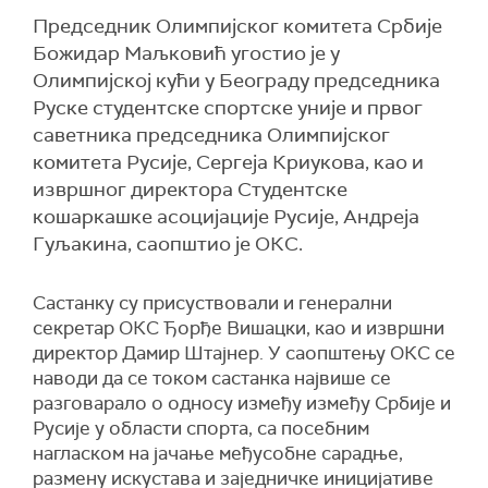
Председник Олимпијског комитета Србије
Божидар Маљковић угостио је у
Олимпијској кући у Београду председника
Руске студентске спортске уније и првог
саветника председника Олимпијског
комитета Русије, Сергеја Криукова, као и
извршног директора Студентске
кошаркашке асоцијације Русије, Андреја
Гуљакина, саопштио је ОКС.
Састанку су присуствовали и генерални
секретар ОКС Ђорђе Вишацки, као и извршни
директор Дамир Штајнер. У саопштењу ОКС се
наводи да се током састанка највише се
разговарало о односу између између Србије и
Русије у области спорта, са посебним
нагласком на јачање међусобне сарадње,
размену искустава и заједничке иницијативе