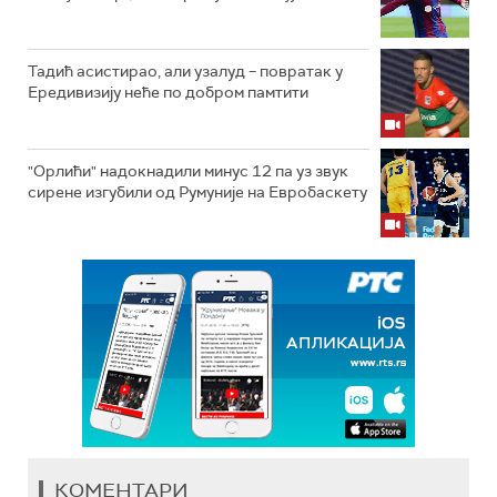
Тадић асистирао, али узалуд – повратак у
Ередивизију неће по добром памтити
"Орлићи" надокнадили минус 12 па уз звук
сирене изгубили од Румуније на Евробаскету
КОМЕНТАРИ