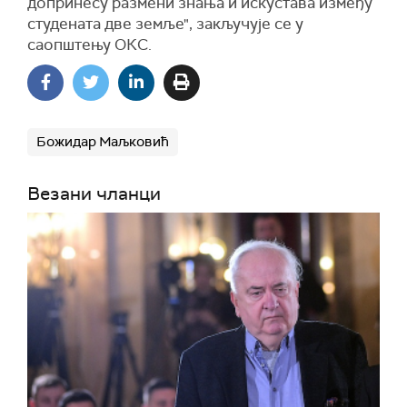
допринесу размени знања и искустава између
студената две земље", закључује се у
саопштењу ОКС.
Божидар Маљковић
Везани чланци