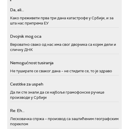
Da, ali...
Како преживети прва три дана катастрофе у Србији, и за
шта нас припрема ЕУ
Dvojnik mog oca
Вероватно свако од нас има свог двојника са којим дели и
сличну ДНК
Nemogućnost tusiranja
Не туширате се сваког дана – не стидите се, то је здраво
Cestitke za uspeh
Да ли сте знали да се најбоље грамофонске ручице
производе у Србији
Re: Eh...
Лесковачка спржа – производ са заштићеним географским
пореклом