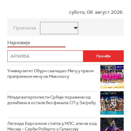
субота, 08. август 2026.
Прогноза
Најновије
Универзитет Обурн савладао Мегу у првом
припремном мечу на Миконосу
Млади ватерполисти Србије поражени од
домаћина и остали без финала СП у Загребу
Легенда Барселоне стигла у МЛС, али не код
Месија – Серђи Роберто у Галаксију