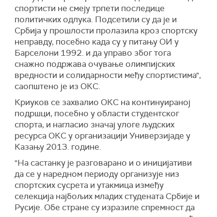
спортисти не смеју трпети последице
политичких одлука. Подсетили су да је и
Србија у прошлости пролазила кроз спортску
неправду, посебно када су у питању ОИ у
Барселони 1992. и да управо због тога
снажно подржава очување олимпијских
вредности и солидарности међу спортистима",
саопштено је из ОКС.
Криуков се захвалио ОКС на континуираној
подршци, посебно у области студентског
спорта, и нагласио значај улоге људских
ресурса ОКС у организацији Универзијаде у
Казању 2013. године.
"На састанку је разговарано и о иницијативи
да се у наредном периоду организује низ
спортских сусрета и утакмица између
селекција најбољих младих студената Србије и
Русије. Обе стране су изразиле спремност да