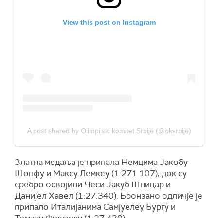
View this post on Instagram
A post shared by Olimpijski komitet Srbije (@oksrbije)
Златна медаља је припала Немцима Јакобу
Шопфу и Максу Лемкеу (1:271.107), док су
сребро освојили Чеси Јакуб Шпицар и
Данијел Хавел (1:27.340). Бронзано одличје је
припало Италијанима Самјуелеу Бургу и
Томасу Фрескију (1:27.430).