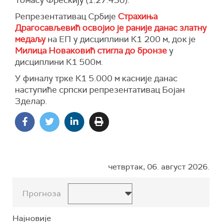
Репрезентативац Србије
Страхиња
Драгосављевић освојио је раније данас златну
медаљу
на ЕП у дисциплини К1 200 м, док је
Милица Новаковић стигла до бронзе
у
дисциплини К1 500м.
У финалу трке К1 5.000 м касније данас
наступиће српски репрезентативац Бојан
Зделар.
четвртак, 06. август 2026.
Прогноза
Најновије