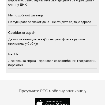
Вероватно свако од нас има свог двојника са којим дели и
сличну ДНК
Nemogućnost tusiranja
Не туширате се сваког дана – не стидите се, то је здраво
Cestitke za uspeh
Да ли сте знали да се најбоље грамофонске ручице
производе у Србији
Re: Eh...
Лесковачка спржа – производ са заштићеним географским
пореклом
Преузмите РТС мобилну апликацију