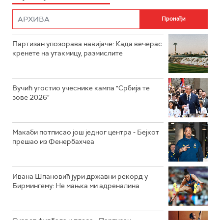
Партизан упозорава навијаче: Када вечерас
кренете на утакмицу, размислите
Вучић угостио учеснике кампа "Србија те
зове 2026"
Макаби потписао још једног центра - Бејкот
прешао из Фенербахчеа
Ивана Шпановић јури државни рекорд у
Бирмингему: Не мањка ми адреналина