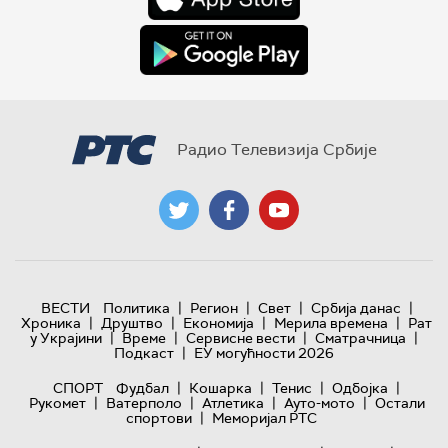
Радио Телевизија Србије
|
|
|
|
ВЕСТИ
Политика
Регион
Свет
Србија данас
|
|
|
|
Хроника
Друштво
Економија
Мерила времена
Рат
|
|
|
|
у Украјини
Време
Сервисне вести
Сматрачница
|
Подкаст
ЕУ могућности 2026
|
|
|
|
СПОРТ
Фудбал
Кошарка
Тенис
Одбојка
|
|
|
|
Рукомет
Ватерполо
Атлетика
Ауто-мото
Остали
|
спортови
Меморијал РТС