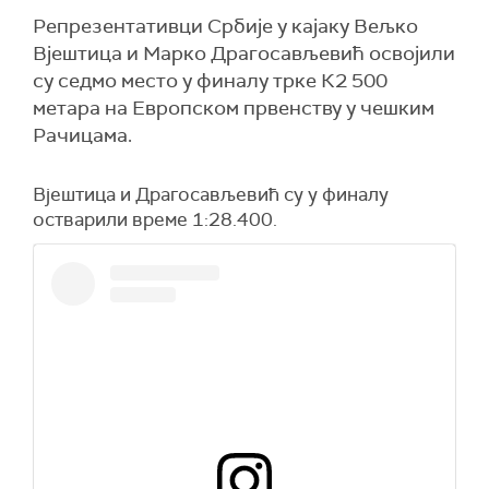
Репрезентативци Србије у кајаку Вељко
Вјештица и Марко Драгосављевић освојили
су седмо место у финалу трке К2 500
метара на Европском првенству у чешким
Рачицама.
Вјештица и Драгосављевић су у финалу
остварили време 1:28.400.