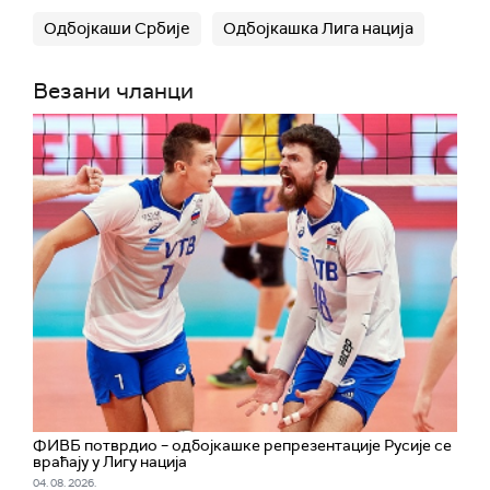
Одбојкаши Србије
Одбојкашка Лига нација
Везани чланци
ФИВБ потврдио – одбојкашке репрезентације Русије се
враћају у Лигу нација
04. 08. 2026.