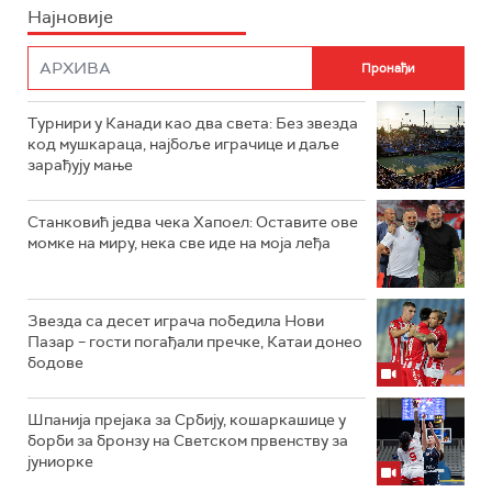
Најновије
Турнири у Канади као два света: Без звезда
код мушкараца, најбоље играчице и даље
зарађују мање
Станковић једва чека Хапоел: Оставите ове
момке на миру, нека све иде на моја леђа
Звезда са десет играча победила Нови
Пазар – гости погађали пречке, Катаи донео
бодове
Шпанија прејакa за Србију, кошаркашице у
борби за бронзу на Светском првенству за
јуниорке