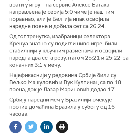
врати у игру – на сервис Алексе Батака
направљена је серија 5:0 чиме је наш тим
поравнао, али је Белгија ипак освојила
наредне поене и добила сет са 26:24.
Од тог тренутка, изабраници селектора
Крецуа знатно су подигли ниво игре, били
стабилнији у кључним разменама и освојили
наредна два сета резултатом 25:21 и 25:22, за
коначних 3:1 у мечу.
Најефикаснији у редовима Србије били су
Вељко Машуловић и Вук Кулпинац са по 18
поена, док је Лазар Мариновић додао 17.
Србију наредни меч у Бразилији очекује
против домаћина Бразила у суботу од 16
часова.