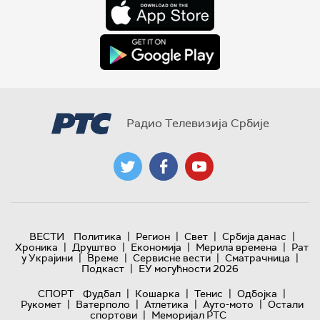
Радио Телевизија Србије
|
|
|
|
ВЕСТИ
Политика
Регион
Свет
Србија данас
|
|
|
|
Хроника
Друштво
Економија
Мерила времена
Рат
|
|
|
|
у Украјини
Време
Сервисне вести
Сматрачница
|
Подкаст
ЕУ могућности 2026
|
|
|
|
СПОРТ
Фудбал
Кошарка
Тенис
Одбојка
|
|
|
|
Рукомет
Ватерполо
Атлетика
Ауто-мото
Остали
|
спортови
Меморијал РТС