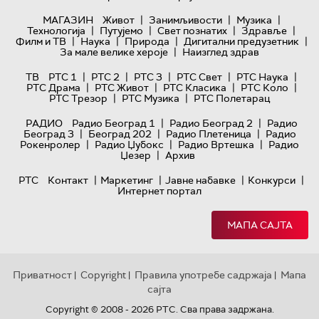
|
|
|
МАГАЗИН
Живот
Занимљивости
Музика
|
|
|
|
Технологијa
Путујемо
Свет познатих
Здравље
|
|
|
|
Филм и ТВ
Наука
Природа
Дигитални предузетник
|
За мале велике хероје
Наизглед здрав
|
|
|
|
|
ТВ
РТС 1
РТС 2
РТС 3
РТС Свет
РТС Наука
|
|
|
|
РТС Драма
РТС Живот
РТС Класика
РТС Коло
|
|
РТС Трезор
РТС Музика
РТС Полетарац
|
|
РАДИО
Радио Београд 1
Радио Београд 2
Радио
|
|
|
Београд 3
Београд 202
Радио Плетеница
Радио
|
|
|
Рокенролер
Радио Џубокс
Радио Вртешка
Радио
|
Џезер
Архив
|
|
|
|
РТС
Контакт
Маркетинг
Јавне набавке
Конкурси
Интернет портал
МАПА САЈТА
Приватност
Copyright
Правила употребе садржаја
Мапа
|
|
|
сајта
Copyright © 2008 - 2026 РТС. Сва права задржана.