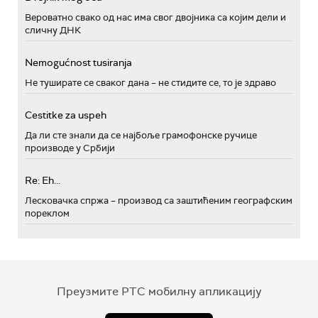
Вероватно свако од нас има свог двојника са којим дели и
сличну ДНК
Nemogućnost tusiranja
Не туширате се сваког дана – не стидите се, то је здраво
Cestitke za uspeh
Да ли сте знали да се најбоље грамофонске ручице
производе у Србији
Re: Eh...
Лесковачка спржа – производ са заштићеним географским
пореклом
Преузмите РТС мобилну апликацију