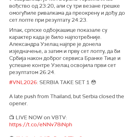
вођство од 23:20, али су три везане грешке
омогућиле ривалкама да преокрену и дођу до
сет лопте при резултату 24:23.
Ипак, српске одбојкашице показале су
карактер када је било најпотребније.
Александра Узелац најпре је донела
изједначење, а затим и прву сет лопту, да би
Србија након доброг сервиса Бранке Тице и
успешне контре Узелац освојила први сет
резултатом 26:24.
#VNL2026
: SERBIA TAKE SET 1 😳
A late push from Thailand, but Serbia closed the
opener.
📺 LIVE NOW on VBTV:
https://t.co/eNNv78iNph