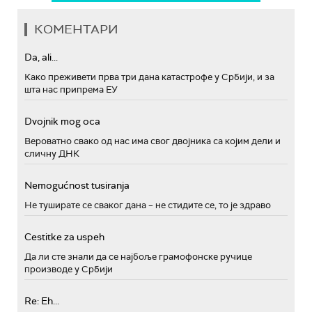
КОМЕНТАРИ
Da, ali...
Како преживети прва три дана катастрофе у Србији, и за
шта нас припрема ЕУ
Dvojnik mog oca
Вероватно свако од нас има свог двојника са којим дели и
сличну ДНК
Nemogućnost tusiranja
Не туширате се сваког дана – не стидите се, то је здраво
Cestitke za uspeh
Да ли сте знали да се најбоље грамофонске ручице
производе у Србији
Re: Eh...