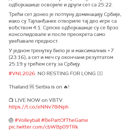
одбојкашице освојиле и други сет са 25:22.
Трећи сет донео је потпуну доминацију Србије,
иако су Тајланђанке отвориле тај део игре са
вођством 4:1. Српске одбојкашице су се брзо
консолидовале и после преокрета само
увећавале предност.
У једном тренутку било је и максималних +7
(23:16), а сет и меч су окончани резултатом
25:19 у трећем сету за Србију.
#VNL2026
: NO RESTING FOR LONG 😮‍💨
Thailand 🆚 Serbia is on 🔥!
📺 LIVE NOW on VBTV:
https://t.co/eNNv78iNph
🏐
#Volleyball
#BePartOfTheGame
pic.twitter.com/cbWBp09TRk