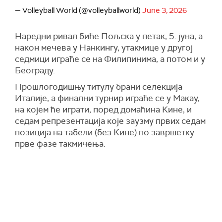
— Volleyball World (@volleyballworld)
June 3, 2026
Наредни ривал биће Пољска у петак, 5. јуна, а
након мечева у Нанкингу, утакмице у другој
седмици играће се на Филипинима, а потом и у
Београду.
Прошлогодишњу титулу брани селекција
Италије, а финални турнир играће се у Макау,
на којем ће играти, поред домаћина Кине, и
седам репрезентација које заузму првих седам
позиција на табели (без Кине) по завршетку
прве фазе такмичења.