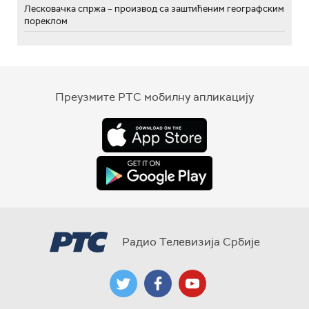
Лесковачка спржа – производ са заштићеним географским
пореклом
Преузмите РТС мобилну апликацију
Радио Телевизија Србије