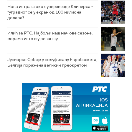
Нова истрага око суперзвезде Клиперса -
"уградио" се у екран од 100 милиона
долара?
Илић за РТС: Најбољи наш меч ове сезоне,
морамо исто и у реваншу
Јуниорке Србије у полуфиналу Евробаскета,
Белгија поражена великим преокретом