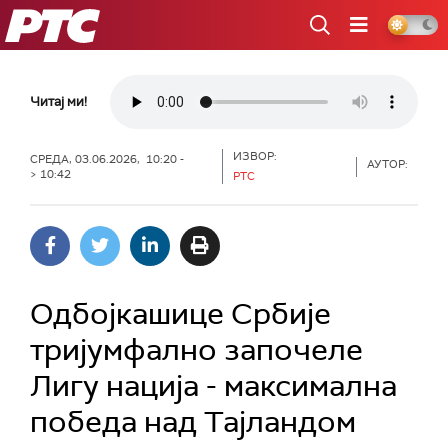
РТС
Читај ми!
ИЗВОР:
СРЕДА, 03.06.2026, 10:20 -
АУТОР:
> 10:42
РТС
Одбојкашице Србије
тријумфално започеле
Лигу нација - максимална
победа над Тајландом