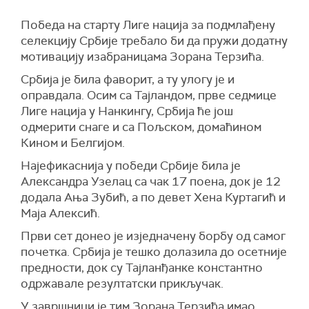
Победа на старту Лиге нација за подмлађену
селекцију Србије требало би да пружи додатну
мотивацију изабраницама Зорана Терзића.
Србија је била фаворит, а ту улогу је и
оправдала. Осим са Тајландом, прве седмице
Лиге нација у Нанкингу, Србија ће још
одмерити снаге и са Пољском, домаћином
Кином и Белгијом.
Најефикаснија у победи Србије била је
Александра Узелац са чак 17 поена, док је 12
додала Ања Зубић, а по девет Хена Куртагић и
Маја Алексић.
Први сет донео је изједначену борбу од самог
почетка. Србија је тешко долазила до осетније
предности, док су Тајланђанке константно
одржавале резултатски прикључак.
У завршници је тим Зорана Терзића имао