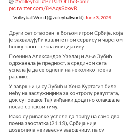
🏐
#Volleyball
#BePartOfTheGame
pic.twitter.com/84AqsSbxwR
— Volleyball World (@volleyballworld)
June 3, 2026
Други сет отворен је бољом игром Србије, која
је захваљујући квалитетном сервису и чврстом
блоку рано стекла иницијативу.
Поенима Александре Узелац и Ање Зубић
одржавала је предност, а средином сета
успела је да се одлепи на неколико поена
разлике.
У завршници су Зубић и Хена Куртагић биле
међу најзаслужнијима за контролу резултата,
док су грешке Тајланђанки додатно олакшале
посао српском тиму.
Иако су ривалке успеле да приђу на само два
поена заостатка (21:19), Србија није
дозволила неизвесну завршницу, па су