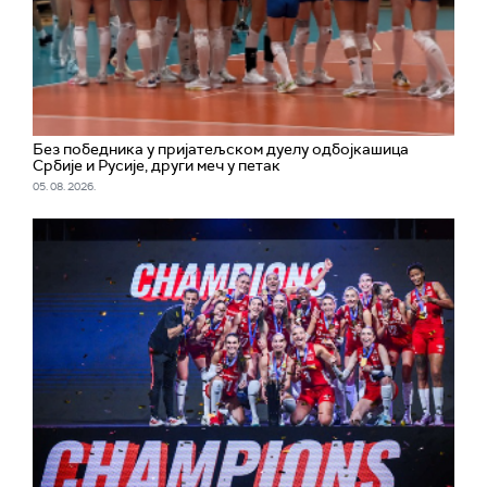
Без победника у пријатељском дуелу одбојкашица
Србије и Русије, други меч у петак
05. 08. 2026.