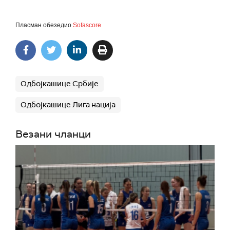
Пласман обезедио
Sofascore
Одбојкашице Србије
Одбојкашице Лига нација
Везани чланци