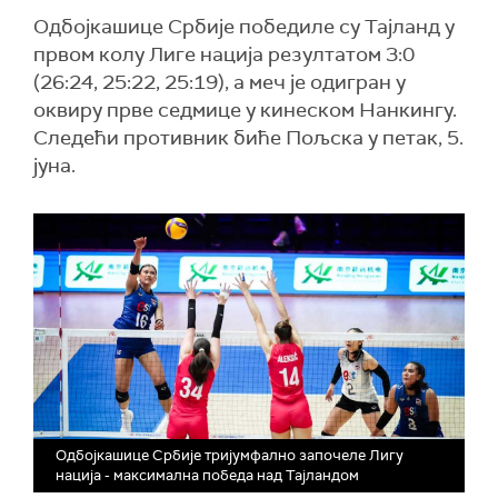
Одбојкашице Србије победиле су Тајланд у
првом колу Лиге нација резултатом 3:0
(26:24, 25:22, 25:19), а меч је одигран у
оквиру прве седмице у кинеском Нанкингу.
Следећи противник биће Пољска у петак, 5.
јуна.
Одбојкашице Србије тријумфално започеле Лигу
нација - максимална победа над Тајландом