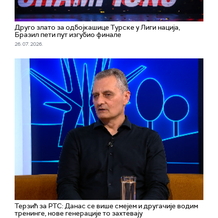
Друго злато за одбојкашице Турске у Лиги нација,
Бразил пети пут изгубио финале
26. 07. 2026.
Терзић за РТС: Данас се више смејем и другачије водим
тренинге, нове генерације то захтевају