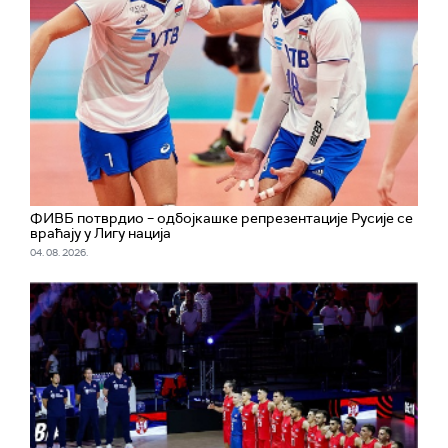
ФИВБ потврдио – одбојкашке репрезентације Русије се
враћају у Лигу нација
04. 08. 2026.