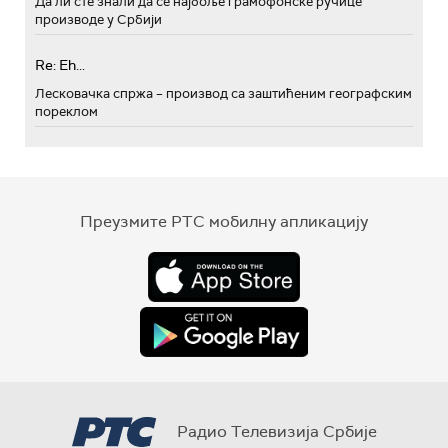
Да ли сте знали да се најбоље грамофонске ручице
производе у Србији
Re: Eh...
Лесковачка спржа – производ са заштићеним географским
пореклом
Преузмите РТС мобилну апликацију
Радио Телевизија Србије