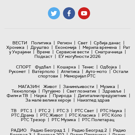
|
|
|
|
ВЕСТИ
Политика
Регион
Свет
Србија данас
|
|
|
|
Хроника
Друштво
Економија
Мерила времена
Рат
|
|
|
|
у Украјини
Време
Сервисне вести
Сматрачница
|
Подкаст
ЕУ могућности 2026
|
|
|
|
СПОРТ
Фудбал
Кошарка
Тенис
Одбојка
|
|
|
|
Рукомет
Ватерполо
Атлетика
Ауто-мото
Остали
|
спортови
Меморијал РТС
|
|
|
МАГАЗИН
Живот
Занимљивости
Музика
|
|
|
|
Технологијa
Путујемо
Свет познатих
Здравље
|
|
|
|
Филм и ТВ
Наука
Природа
Дигитални предузетник
|
За мале велике хероје
Наизглед здрав
|
|
|
|
|
ТВ
РТС 1
РТС 2
РТС 3
РТС Свет
РТС Наука
|
|
|
|
РТС Драма
РТС Живот
РТС Класика
РТС Коло
|
|
РТС Трезор
РТС Музика
РТС Полетарац
|
|
РАДИО
Радио Београд 1
Радио Београд 2
Радио
|
|
|
Београд 3
Београд 202
Радио Плетеница
Радио