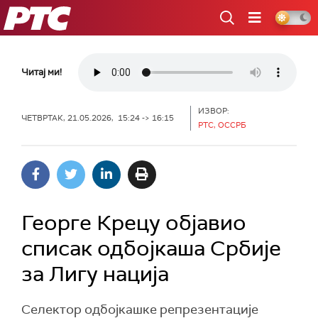
РТС
Читај ми!
ИЗВОР:
ЧЕТВРТАК, 21.05.2026, 15:24 -> 16:15
РТС, ОССРБ
Георге Крецу објавио
списак одбојкаша Србије
за Лигу нација
Селектор одбојкашке репрезентације