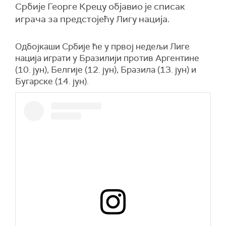
Србије Георге Крецу објавио је списак
играча за предстојећу Лигу нација.
Одбојкаши Србије ће у првој недељи Лиге
нација играти у Бразилији против Аргентине
(10. јун), Белгије (12. јун), Бразила (13. јун) и
Бугарске (14. јун).