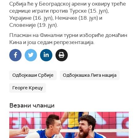
Србија ће у Београдској арени у оквиру треће
седмице играти против Турске (15. јул),
Украјине (16. јул), Немачке (18. јул) и
Словеније (19. јул).
Пласман на Финални турни избориће домаћин
Кина и још седам репрезентација.
Одбојкаши Србије
Одбојкашка Лига нација
Георге Крецу
Везани чланци