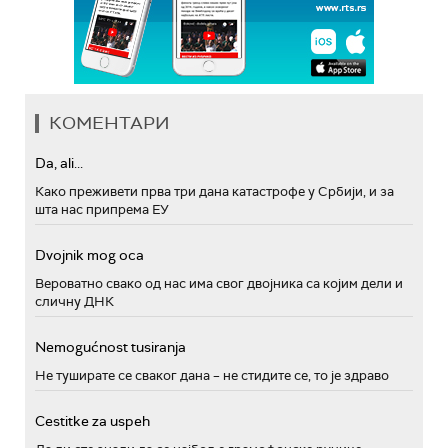
КОМЕНТАРИ
Da, ali...
Како преживети прва три дана катастрофе у Србији, и за
шта нас припрема ЕУ
Dvojnik mog oca
Вероватно свако од нас има свог двојника са којим дели и
сличну ДНК
Nemogućnost tusiranja
Не туширате се сваког дана – не стидите се, то је здраво
Cestitke za uspeh