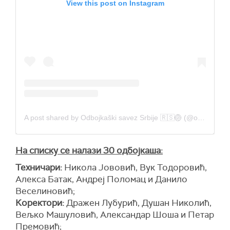
View this post on Instagram
A post shared by Odbojkaški savez Srbije 🇷🇸🏐 (@ossrb)
На списку се налази 30 одбојкаша:
Техничари:
Никола Јововић, Вук Тодоровић,
Алекса Батак, Андреј Поломац и Данило
Веселиновић;
Коректори:
Дражен Лубурић, Душан Николић,
Вељко Машуловић, Александар Шоша и Петар
Премовић;