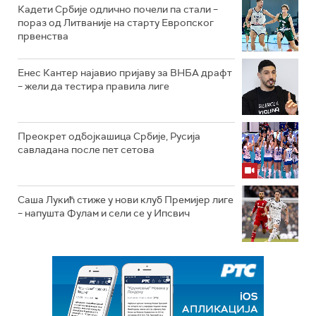
Кадети Србије одлично почели па стали –
пораз од Литваније на старту Европског
првенства
Енес Кантер најавио пријаву за ВНБА драфт
– жели да тестира правила лиге
Преокрет одбојкашица Србије, Русија
савладана после пет сетова
Саша Лукић стиже у нови клуб Премијер лиге
– напушта Фулам и сели се у Ипсвич