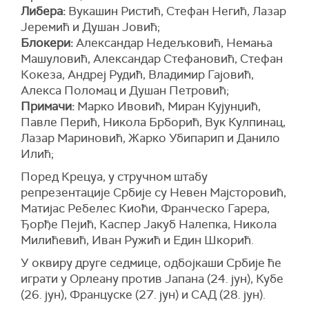
Либера:
Вукашин Ристић, Стефан Негић, Лазар
Јеремић и Душан Јовић;
Блокери:
Александар Недељковић, Немања
Машуловић, Александар Стефановић, Стефан
Кокеза, Андреј Рудић, Владимир Гајовић,
Алекса Поломац и Душан Петровић;
Примачи:
Марко Ивовић, Миран Кујунџић,
Павле Перић, Никола Брборић, Вук Кулпинац,
Лазар Мариновић, Жарко Убипарип и Данило
Илић;
Поред Крецуа, у стручном штабу
репрезентације Србије су Невен Мајсторовић,
Матијас Ребелес Киоћи, Франческо Гарера,
Ђорђе Пејић, Каспер Јакуб Налепка, Никола
Милићевић, Иван Ружић и Един Шкорић.
У оквиру друге седмице, одбојкаши Србије ће
играти у Орлеану против Јапана (24. јун), Кубе
(26. јун), Француске (27. јун) и САД (28. јун).