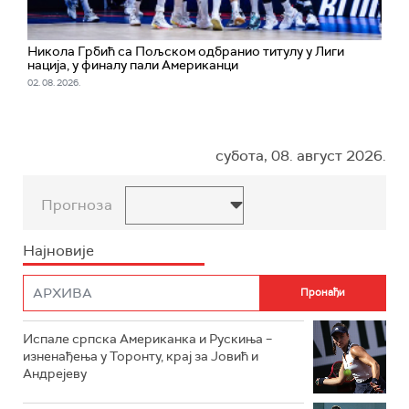
Никола Грбић са Пољском одбранио титулу у Лиги
нација, у финалу пали Американци
02. 08. 2026.
субота, 08. август 2026.
Прогноза
Најновије
Испале српска Американка и Рускиња –
изненађења у Торонту, крај за Јовић и
Андрејеву