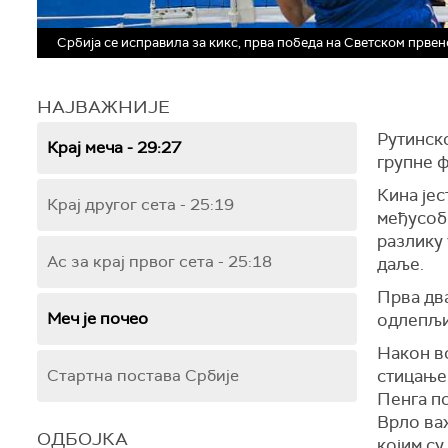
Србија се исправила за кикс, прва победа на Светском првен
НАЈВАЖНИЈЕ
Рутинско
Крај меча - 29:27
групне ф
Кина јес
Крај другог сета - 25:19
међусобн
разлику 
Ас за крај првог сета - 25:18
даље.
Прва два
Меч је почео
одлепљив
Након во
Стартна постава Србије
стицање 
Пенга по
Врло важ
ОДБОЈКА
којим су