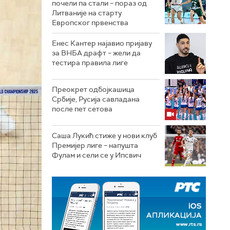
почели па стали – пораз од
Литваније на старту
Европског првенства
Енес Кантер најавио пријаву
за ВНБА драфт – жели да
тестира правила лиге
Преокрет одбојкашица
Србије, Русија савладана
после пет сетова
Саша Лукић стиже у нови клуб
Премијер лиге – напушта
Фулам и сели се у Ипсвич