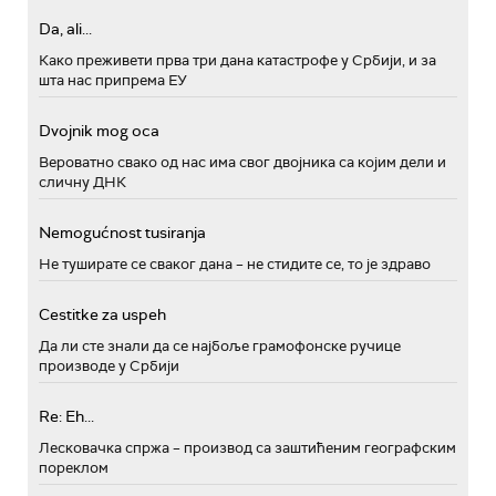
Da, ali...
Како преживети прва три дана катастрофе у Србији, и за
шта нас припрема ЕУ
Dvojnik mog oca
Вероватно свако од нас има свог двојника са којим дели и
сличну ДНК
Nemogućnost tusiranja
Не туширате се сваког дана – не стидите се, то је здраво
Cestitke za uspeh
Да ли сте знали да се најбоље грамофонске ручице
производе у Србији
Re: Eh...
Лесковачка спржа – производ са заштићеним географским
пореклом