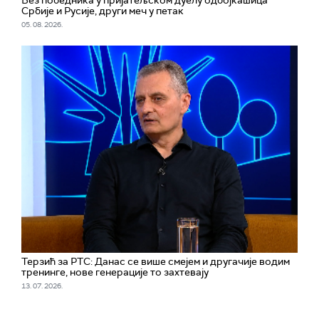
Србије и Русије, други меч у петак
05. 08. 2026.
Терзић за РТС: Данас се више смејем и другачије водим
тренинге, нове генерације то захтевају
13. 07. 2026.