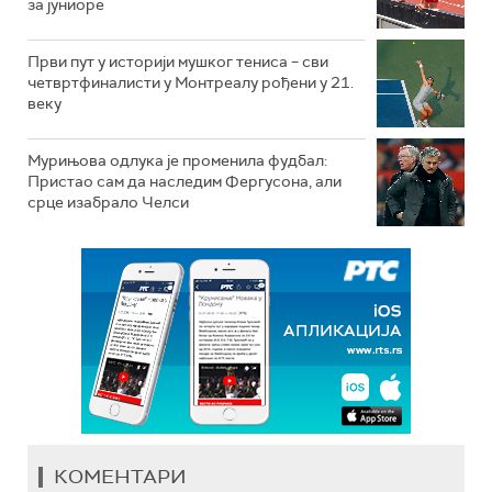
за јуниоре
Први пут у историји мушког тениса – сви
четвртфиналисти у Монтреалу рођени у 21.
веку
Мурињова одлука је променила фудбал:
Пристао сам да наследим Фергусона, али
срце изабрало Челси
КОМЕНТАРИ