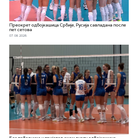
Преокрет одбојкашица Србије, Русија савладана после
пет сетова
07. 08. 2026.
Без победника у пријатељском дуелу одбојкашица