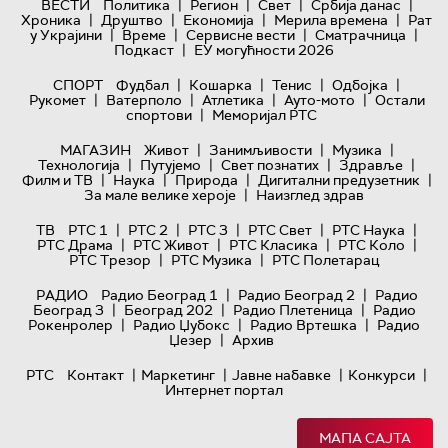
|
|
|
|
ВЕСТИ
Политика
Регион
Свет
Србија данас
|
|
|
|
Хроника
Друштво
Економија
Мерила времена
Рат
|
|
|
|
у Украјини
Време
Сервисне вести
Сматрачница
|
Подкаст
ЕУ могућности 2026
|
|
|
|
СПОРТ
Фудбал
Кошарка
Тенис
Одбојка
|
|
|
|
Рукомет
Ватерполо
Атлетика
Ауто-мото
Остали
|
спортови
Меморијал РТС
|
|
|
МАГАЗИН
Живот
Занимљивости
Музика
|
|
|
|
Технологијa
Путујемо
Свет познатих
Здравље
|
|
|
|
Филм и ТВ
Наука
Природа
Дигитални предузетник
|
За мале велике хероје
Наизглед здрав
|
|
|
|
|
ТВ
РТС 1
РТС 2
РТС 3
РТС Свет
РТС Наука
|
|
|
|
РТС Драма
РТС Живот
РТС Класика
РТС Коло
|
|
РТС Трезор
РТС Музика
РТС Полетарац
|
|
РАДИО
Радио Београд 1
Радио Београд 2
Радио
|
|
|
Београд 3
Београд 202
Радио Плетеница
Радио
|
|
|
Рокенролер
Радио Џубокс
Радио Вртешка
Радио
|
Џезер
Архив
|
|
|
|
РТС
Контакт
Маркетинг
Јавне набавке
Конкурси
Интернет портал
МАПА САЈТА