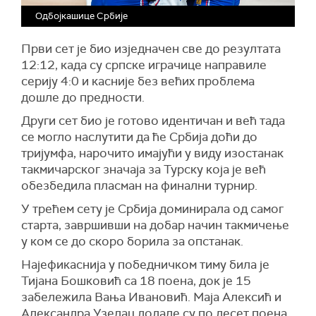
Одбојкашице Србије
Први сет је био изједначен све до резултата
12:12, када су српске играчице направиле
серију 4:0 и касније без већих проблема
дошле до предности.
Други сет био је готово идентичан и већ тада
се могло наслутити да ће Србија доћи до
тријумфа, нарочито имајући у виду изостанак
такмичарског значаја за Турску која је већ
обезбедила пласман на финални турнир.
У трећем сету је Србија доминирала од самог
старта, завршивши на добар начин такмичење
у ком се до скоро борила за опстанак.
Најефикаснија у победничком тиму била је
Тијана Бошковић са 18 поена, док је 15
забележила Вања Ивановић. Маја Алексић и
Александра Узелац додале су по десет поена.