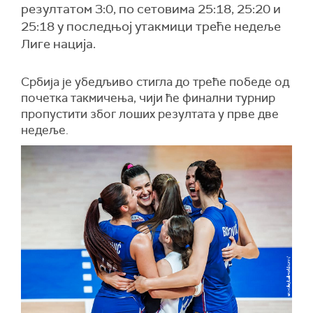
резултатом 3:0, по сетовима 25:18, 25:20 и
25:18 у последњој утакмици треће недеље
Лиге нација.
Србија је убедљиво стигла до треће победе од
почетка такмичења, чији ће финални турнир
пропустити због лоших резултата у прве две
недеље.