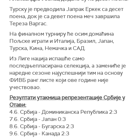
Турску је предводила Јапрак Еркек са десет
поена, док је са девет поена меч завршила
Тереза Варгас.
На финалном турниру ће осим домаћина
Пољске играти и Италија, Бразил, Јапан,
Турска, Кина, Немачка и САД.
Из Лиге нација испашће само
последњепласирана селекција, а замениће је
наредне сезоне најуспешнији тим на основу
ФИВБ ранг листе који ове године није
учествовао.
Резултати утакмица репрезентације Србије у
Отави:
4.6. Србија - Доминиканска Република 2:3
7.6. Србија - Јапан 0:3
8.6. Србија - Бугарска 2:3
9.6. Србија - Канада 2:3