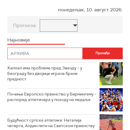
понедељак, 10. август 2026.
Прогноза
Најновије
Хапоел има проблеме пред Звезду – у
Београду без двојице играча бране
предност
Почиње Европско првенство у Бирмингему –
распоред атлетичара у походу на медаље
Будућност српске атлетике: Наталија
четврта, Алдин пети на Светском првенству