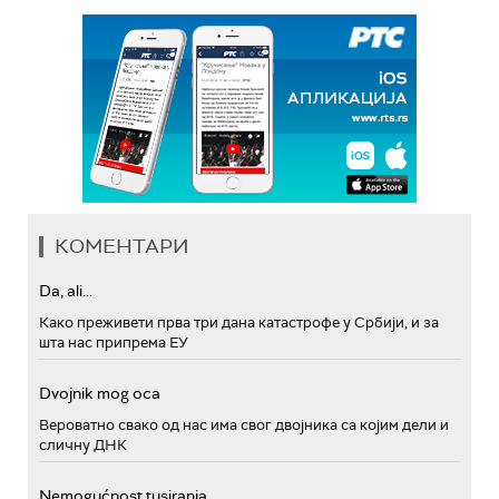
КОМЕНТАРИ
Da, ali...
Како преживети прва три дана катастрофе у Србији, и за
шта нас припрема ЕУ
Dvojnik mog oca
Вероватно свако од нас има свог двојника са којим дели и
сличну ДНК
Nemogućnost tusiranja