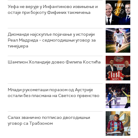
Уефа не верује у Инфантиново извињење и
остаје при бојкоту Фифиних такмичења
Диоманде најскупље појачање у историји
Реал Мадрида – седмогодишњи уговор за
тинејџера
Шампион Холандије довео Филипа Костића
Млади рукометаши поразом од Аустрије
остали без пласмана на Светско првенство
Салах званично потписао двогодишњи
уговор са Трабзоном