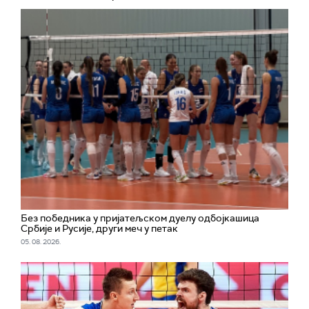
Без победника у пријатељском дуелу одбојкашица
Србије и Русије, други меч у петак
05. 08. 2026.