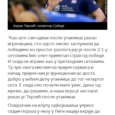
Зоран Терзић, селектор Србије
"Као што сам одмах после утакмице рекао
играчицама, сто одсто нисмо заслужили да
победимо из простог разлога јер је после 2:1 у
сетовима био опет приметан страх од победе.
И онда не играмо као у претходним сетовима.
Ту пре свега мислим на пријем сервиса и
напад, пријем нам је функционисао доста
добро у већем делу утакмице до тог четвртог
сета. Е онда смо почели мало увис, даље од
мреже, да грешимо, и наша игра је нестала",
рекао је Терзић после утакмице.
Повратник на клупу одбојкашица упркос
седам пораза у низу у Лиги нација верује да