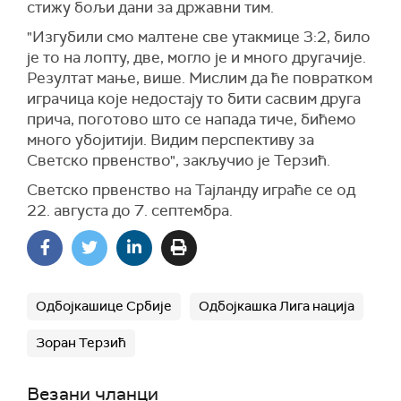
стижу бољи дани за државни тим.
"Изгубили смо малтене све утакмице 3:2, било
је то на лопту, две, могло је и много другачије.
Резултат мање, више. Мислим да ће повратком
играчица које недостају то бити сасвим друга
прича, поготово што се напада тиче, бићемо
много убојитији. Видим перспективу за
Светско првенство", закључио је Терзић.
Светско првенство на Тајланду играће се од
22. августа до 7. септембра.
Одбојкашице Србије
Одбојкашка Лига нација
Зоран Терзић
Везани чланци