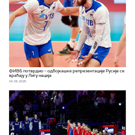
ФИВБ потврдио – одбојкашке репрезентације Русије се
враћају у Лигу нација
04. 08. 2026.