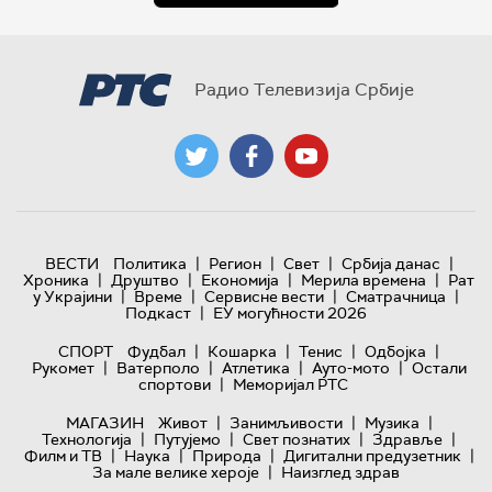
Радио Телевизија Србије
|
|
|
|
ВЕСТИ
Политика
Регион
Свет
Србија данас
|
|
|
|
Хроника
Друштво
Економија
Мерила времена
Рат
|
|
|
|
у Украјини
Време
Сервисне вести
Сматрачница
|
Подкаст
ЕУ могућности 2026
|
|
|
|
СПОРТ
Фудбал
Кошарка
Тенис
Одбојка
|
|
|
|
Рукомет
Ватерполо
Атлетика
Ауто-мото
Остали
|
спортови
Меморијал РТС
|
|
|
МАГАЗИН
Живот
Занимљивости
Музика
|
|
|
|
Технологијa
Путујемо
Свет познатих
Здравље
|
|
|
|
Филм и ТВ
Наука
Природа
Дигитални предузетник
|
За мале велике хероје
Наизглед здрав