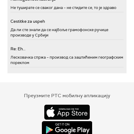
Не туширате се сваког дана – не стидите се, то је здраво
Cestitke za uspeh
Да ли сте знали да се најбоље грамофонске ручице
производе у Србији
Re: Eh...
Лесковачка спржа – производ са заштићеним географским
пореклом
Преузмите РТС мобилну апликацију