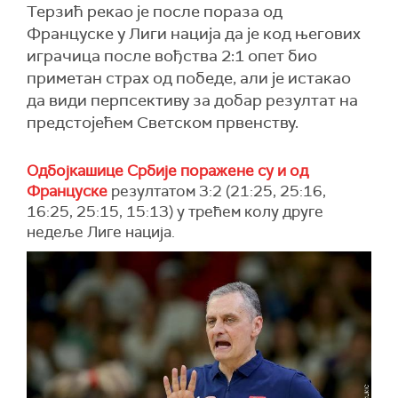
Терзић рекао је после пораза од
Француске у Лиги нација да је код његових
играчица после вођства 2:1 опет био
приметан страх од победе, али је истакао
да види перпсективу за добар резултат на
предстојећем Светском првенству.
Одбојкашице Србије поражене су и од
Француске
резултатом 3:2 (21:25, 25:16,
16:25, 25:15, 15:13) у трећем колу друге
недеље Лиге нација.