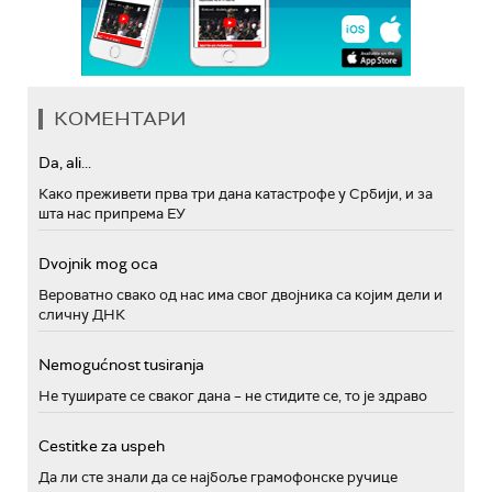
КОМЕНТАРИ
Da, ali...
Како преживети прва три дана катастрофе у Србији, и за
шта нас припрема ЕУ
Dvojnik mog oca
Вероватно свако од нас има свог двојника са којим дели и
сличну ДНК
Nemogućnost tusiranja
Не туширате се сваког дана – не стидите се, то је здраво
Cestitke za uspeh
Да ли сте знали да се најбоље грамофонске ручице