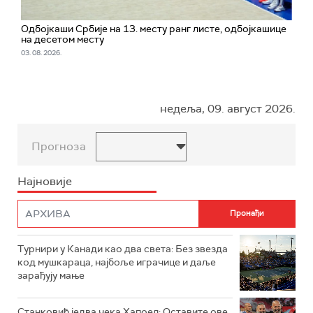
Одбојкаши Србије на 13. месту ранг листе, одбојкашице
на десетом месту
03. 08. 2026.
недеља, 09. август 2026.
Прогноза
Најновије
Турнири у Канади као два света: Без звезда
код мушкараца, најбоље играчице и даље
зарађују мање
Станковић једва чека Хапоел: Оставите ове