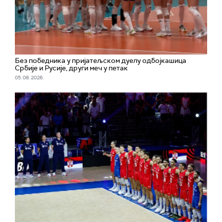
Без победника у пријатељском дуелу одбојкашица
Србије и Русије, други меч у петак
05. 08. 2026.