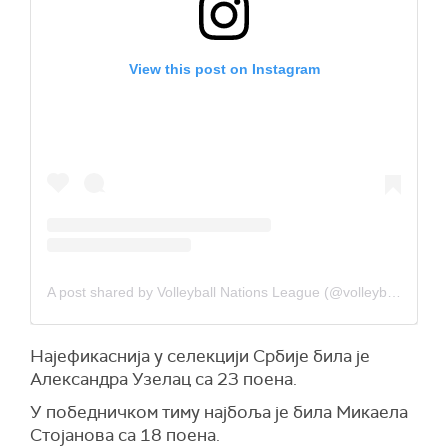
View this post on Instagram
A post shared by Volleyball Nations League (@volleyballnationsleague)
Најефикаснија у селекцији Србије била је
Александра Узелац са 23 поена.
У победничком тиму најбоља је била Микаела
Стојанова са 18 поена.