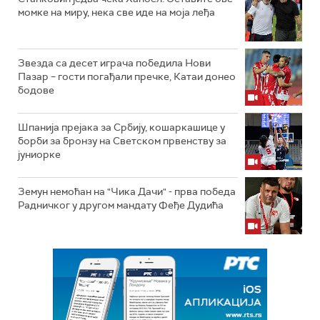
момке на миру, нека све иде на моја леђа
Звезда са десет играча победила Нови
Пазар – гости погађали пречке, Катаи донео
бодове
Шпанија прејакa за Србију, кошаркашице у
борби за бронзу на Светском првенству за
јуниорке
Земун немоћан на "Чика Дачи" - прва победа
Радничког у другом мандату Феђе Дудића