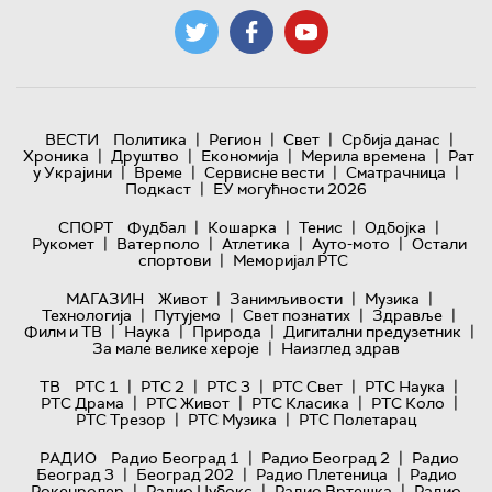
|
|
|
|
ВЕСТИ
Политика
Регион
Свет
Србија данас
|
|
|
|
Хроника
Друштво
Економија
Мерила времена
Рат
|
|
|
|
у Украјини
Време
Сервисне вести
Сматрачница
|
Подкаст
ЕУ могућности 2026
|
|
|
|
СПОРТ
Фудбал
Кошарка
Тенис
Одбојка
|
|
|
|
Рукомет
Ватерполо
Атлетика
Ауто-мото
Остали
|
спортови
Меморијал РТС
|
|
|
МАГАЗИН
Живот
Занимљивости
Музика
|
|
|
|
Технологијa
Путујемо
Свет познатих
Здравље
|
|
|
|
Филм и ТВ
Наука
Природа
Дигитални предузетник
|
За мале велике хероје
Наизглед здрав
|
|
|
|
|
ТВ
РТС 1
РТС 2
РТС 3
РТС Свет
РТС Наука
|
|
|
|
РТС Драма
РТС Живот
РТС Класика
РТС Коло
|
|
РТС Трезор
РТС Музика
РТС Полетарац
|
|
РАДИО
Радио Београд 1
Радио Београд 2
Радио
|
|
|
Београд 3
Београд 202
Радио Плетеница
Радио
|
|
|
Рокенролер
Радио Џубокс
Радио Вртешка
Радио