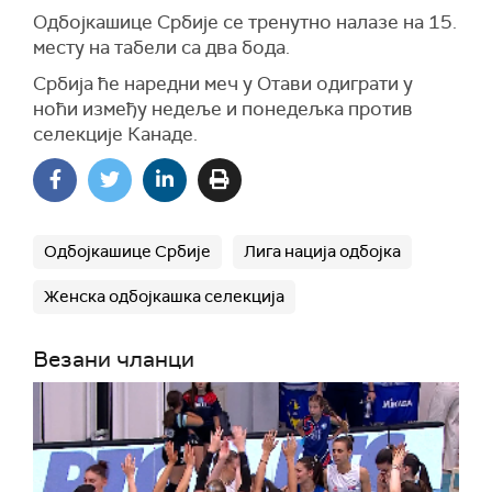
Одбојкашице Србије се тренутно налазе на 15.
месту на табели са два бода.
Србија ће наредни меч у Отави одиграти у
ноћи између недеље и понедељка против
селекције Канаде.
Одбојкашице Србије
Лига нација одбојка
Женска одбојкашка селекција
Везани чланци