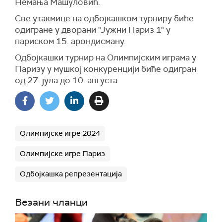
Немања Машуловић.
Све утакмице на одбојкашком турниру биће
одигране у дворани "Јужни Париз 1" у
париском 15. арондисману.
Одбојкашки турнир на Олимпијским играма у
Паризу у мушкој конкуренцији биће одигран
од 27. јула до 10. августа.
Олимпијске игре 2024
Олимпијске игре Париз
Одбојкашка репрезентација
Везани чланци