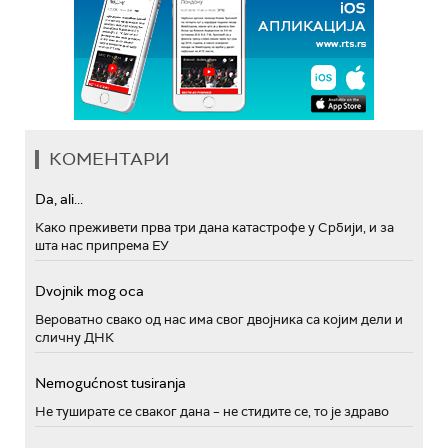
КОМЕНТАРИ
Da, ali...
Како преживети прва три дана катастрофе у Србији, и за
шта нас припрема ЕУ
Dvojnik mog oca
Вероватно свако од нас има свог двојника са којим дели и
сличну ДНК
Nemogućnost tusiranja
Не туширате се сваког дана – не стидите се, то је здраво