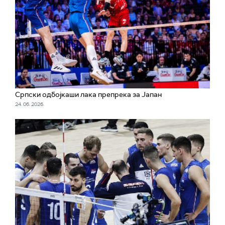
Српски одбојкаши лака препрека за Јапан
24. 06. 2026.