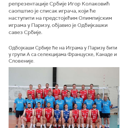
репрезентације Србије Игор Колаковић
саопштио је списак играча, који ће
наступити на предстојећим Олимпијским
играма у Паризу, објавио је Одбијкашки
савез Србије.
Одбојкаши Србије ће на Играма у Паризу бити
у групи А са селекцијама Француске, Канаде и
Словеније.