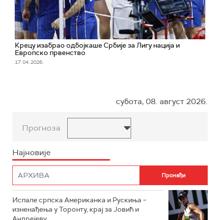
Крецу изабрао одбојкаше Србије за Лигу нација и
Европско првенство
17. 04. 2026.
субота, 08. август 2026.
Прогноза
Најновије
Испале српска Американка и Рускиња –
изненађења у Торонту, крај за Јовић и
Андрејеву