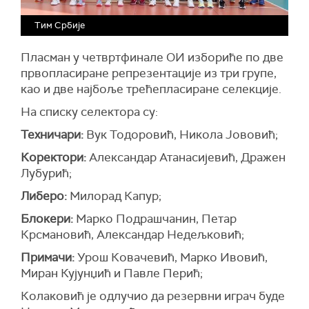
Тим Србије
Пласман у четвртфинале ОИ избориће по две
првопласиране репрезентације из три групе,
као и две најбоље трећепласиране селекције.
На списку селектора су:
Техничари:
Вук Тодоровић, Никола Јововић;
Коректори:
Александар Атанасијевић, Дражен
Лубурић;
Либеро:
Милорад Капур;
Блокери:
Марко Подрашчанин, Петар
Крсмановић, Александар Недељковић;
Примачи:
Урош Ковачевић, Марко Ивовић,
Миран Кујунџић и Павле Перић;
Колаковић је одлучио да резервни играч буде