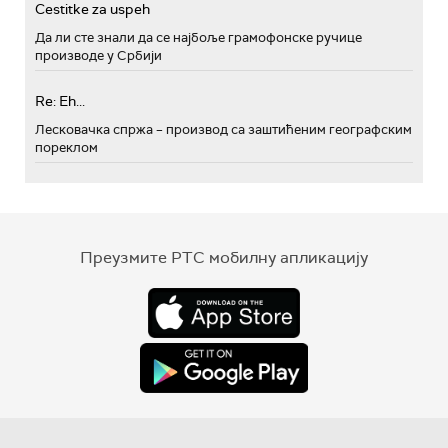
Cestitke za uspeh
Да ли сте знали да се најбоље грамофонске ручице
производе у Србији
Re: Eh...
Лесковачка спржа – производ са заштићеним географским
пореклом
Преузмите РТС мобилну апликацију