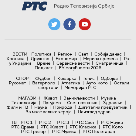
Радио Телевизија Србије
|
|
|
|
ВЕСТИ
Политика
Регион
Свет
Србија данас
|
|
|
|
Хроника
Друштво
Економија
Мерила времена
Рат
|
|
|
|
у Украјини
Време
Сервисне вести
Сматрачница
|
Подкаст
ЕУ могућности 2026
|
|
|
|
СПОРТ
Фудбал
Кошарка
Тенис
Одбојка
|
|
|
|
Рукомет
Ватерполо
Атлетика
Ауто-мото
Остали
|
спортови
Меморијал РТС
|
|
|
МАГАЗИН
Живот
Занимљивости
Музика
|
|
|
|
Технологијa
Путујемо
Свет познатих
Здравље
|
|
|
|
Филм и ТВ
Наука
Природа
Дигитални предузетник
|
За мале велике хероје
Наизглед здрав
|
|
|
|
|
ТВ
РТС 1
РТС 2
РТС 3
РТС Свет
РТС Наука
|
|
|
|
РТС Драма
РТС Живот
РТС Класика
РТС Коло
|
|
РТС Трезор
РТС Музика
РТС Полетарац