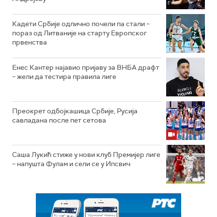
Кадети Србије одлично почели па стали –
пораз од Литваније на старту Европског
првенства
Енес Кантер најавио пријаву за ВНБА драфт
– жели да тестира правила лиге
Преокрет одбојкашица Србије, Русија
савладана после пет сетова
Саша Лукић стиже у нови клуб Премијер лиге
– напушта Фулам и сели се у Ипсвич